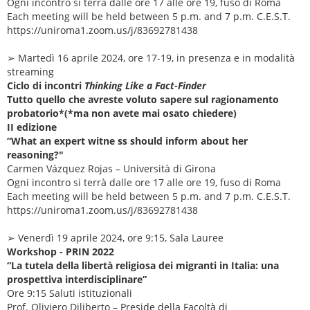
Ogni incontro si terrà dalle ore 17 alle ore 19, fuso di Roma
Each meeting will be held between 5 p.m. and 7 p.m. C.E.S.T.
https://uniroma1.zoom.us/j/83692781438
➢ Martedì 16 aprile 2024, ore 17-19, in presenza e in modalità
streaming
Ciclo di incontri
Thinking Like a Fact-Finder
Tutto quello che avreste voluto sapere sul ragionamento
probatorio*(*ma non avete mai osato chiedere)
II edizione
“What an expert witne ss should inform about her
reasoning?"
Carmen Vázquez Rojas – Università di Girona
Ogni incontro si terrà dalle ore 17 alle ore 19, fuso di Roma
Each meeting will be held between 5 p.m. and 7 p.m. C.E.S.T.
https://uniroma1.zoom.us/j/83692781438
➢ Venerdì 19 aprile 2024, ore 9:15, Sala Lauree
Workshop - PRIN 2022
“La tutela della libertà religiosa dei migranti in Italia: una
prospettiva interdisciplinare”
Ore 9:15 Saluti istituzionali
Prof. Oliviero Diliberto – Preside della Facoltà di