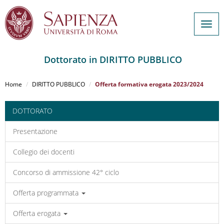
Togg
navig
Dottorato in DIRITTO PUBBLICO
Salta
al
Home
DIRITTO PUBBLICO
Offerta formativa erogata 2023/2024
contenuto
principale
DOTTORATO
Presentazione
Collegio dei docenti
Concorso di ammissione 42° ciclo
Offerta programmata
Offerta erogata