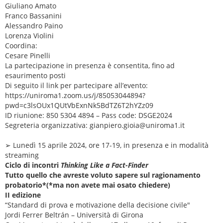
Giuliano Amato
Franco Bassanini
Alessandro Paino
Lorenza Violini
Coordina:
Cesare Pinelli
La partecipazione in presenza è consentita, fino ad
esaurimento posti
Di seguito il link per partecipare all’evento:
https://uniroma1.zoom.us/j/85053044894?
pwd=c3lsOUx1QUtVbExnNk5BdTZ6T2hYZz09
ID riunione: 850 5304 4894 – Pass code: DSGE2024
Segreteria organizzativa: gianpiero.gioia@uniroma1.it
➢ Lunedì 15 aprile 2024, ore 17-19, in presenza e in modalità
streaming
Ciclo di incontri
Thinking Like a Fact-Finder
Tutto quello che avreste voluto sapere sul ragionamento
probatorio*(*ma non avete mai osato chiedere)
II edizione
“Standard di prova e motivazione della decisione civile"
Jordi Ferrer Beltrán – Università di Girona