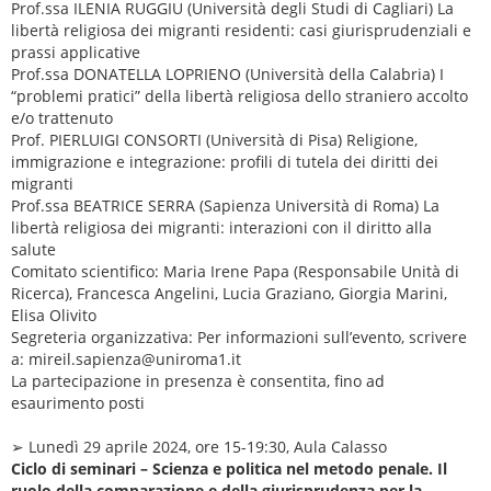
Prof.ssa ILENIA RUGGIU (Università degli Studi di Cagliari) La
libertà religiosa dei migranti residenti: casi giurisprudenziali e
prassi applicative
Prof.ssa DONATELLA LOPRIENO (Università della Calabria) I
“problemi pratici” della libertà religiosa dello straniero accolto
e/o trattenuto
Prof. PIERLUIGI CONSORTI (Università di Pisa) Religione,
immigrazione e integrazione: profili di tutela dei diritti dei
migranti
Prof.ssa BEATRICE SERRA (Sapienza Università di Roma) La
libertà religiosa dei migranti: interazioni con il diritto alla
salute
Comitato scientifico: Maria Irene Papa (Responsabile Unità di
Ricerca), Francesca Angelini, Lucia Graziano, Giorgia Marini,
Elisa Olivito
Segreteria organizzativa: Per informazioni sull’evento, scrivere
a: mireil.sapienza@uniroma1.it
La partecipazione in presenza è consentita, fino ad
esaurimento posti
➢ Lunedì 29 aprile 2024, ore 15-19:30, Aula Calasso
Ciclo di seminari – Scienza e politica nel metodo penale. Il
ruolo della comparazione e della giurisprudenza per la