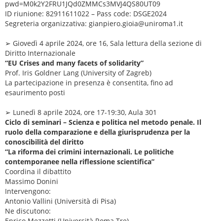
pwd=M0k2Y2FRU1JQd0ZMMCs3MVJ4QS80UT09
ID riunione: 82911611022 – Pass code: DSGE2024
Segreteria organizzativa: gianpiero.gioia@uniroma1.it
➢ Giovedì 4 aprile 2024, ore 16, Sala lettura della sezione di
Diritto Internazionale
“EU Crises and many facets of solidarity”
Prof. Iris Goldner Lang (University of Zagreb)
La partecipazione in presenza è consentita, fino ad
esaurimento posti
➢ Lunedì 8 aprile 2024, ore 17-19:30, Aula 301
Ciclo di seminari – Scienza e politica nel metodo penale. Il
ruolo della comparazione e della giurisprudenza per la
conoscibilità del diritto
“La riforma dei crimini internazionali. Le politiche
contemporanee nella riflessione scientifica”
Coordina il dibattito
Massimo Donini
Intervengono:
Antonio Vallini (Università di Pisa)
Ne discutono:
Enrico Mezzetti (Università Roma Tre)