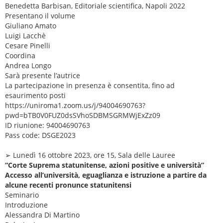
Benedetta Barbisan, Editoriale scientifica, Napoli 2022
Presentano il volume
Giuliano Amato
Luigi Lacchè
Cesare Pinelli
Coordina
Andrea Longo
Sarà presente l’autrice
La partecipazione in presenza è consentita, fino ad
esaurimento posti
https://uniroma1.zoom.us/j/94004690763?
pwd=bTB0V0FUZ0dsSVhoSDBMSGRMWjExZz09
ID riunione: 94004690763
Pass code: DSGE2023
➢ Lunedì 16 ottobre 2023, ore 15, Sala delle Lauree
“Corte Suprema statunitense, azioni positive e università”
Accesso all’università, eguaglianza e istruzione a partire da
alcune recenti pronunce statunitensi
Seminario
Introduzione
Alessandra Di Martino