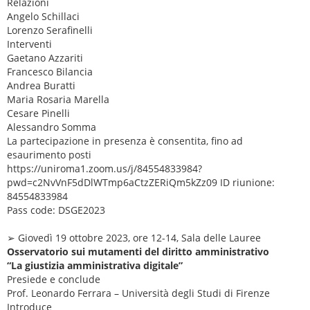
Relazioni
Angelo Schillaci
Lorenzo Serafinelli
Interventi
Gaetano Azzariti
Francesco Bilancia
Andrea Buratti
Maria Rosaria Marella
Cesare Pinelli
Alessandro Somma
La partecipazione in presenza è consentita, fino ad
esaurimento posti
https://uniroma1.zoom.us/j/84554833984?
pwd=c2NvVnF5dDlWTmp6aCtzZERiQm5kZz09 ID riunione:
84554833984
Pass code: DSGE2023
➢ Giovedì 19 ottobre 2023, ore 12-14, Sala delle Lauree
Osservatorio sui mutamenti del diritto amministrativo
“La giustizia amministrativa digitale”
Presiede e conclude
Prof. Leonardo Ferrara – Università degli Studi di Firenze
Introduce