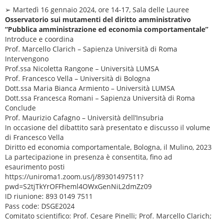
➢ Martedì 16 gennaio 2024, ore 14-17, Sala delle Lauree
Osservatorio sui mutamenti del diritto amministrativo
“Pubblica amministrazione ed economia comportamentale”
Introduce e coordina
Prof. Marcello Clarich – Sapienza Università di Roma
Intervengono
Prof.ssa Nicoletta Rangone – Università LUMSA
Prof. Francesco Vella – Università di Bologna
Dott.ssa Maria Bianca Armiento – Università LUMSA
Dott.ssa Francesca Romani – Sapienza Università di Roma
Conclude
Prof. Maurizio Cafagno – Università dell’Insubria
In occasione del dibattito sarà presentato e discusso il volume
di Francesco Vella
Diritto ed economia comportamentale, Bologna, il Mulino, 2023
La partecipazione in presenza è consentita, fino ad
esaurimento posti
https://uniroma1.zoom.us/j/89301497511?
pwd=S2tjTkYrOFFheml4OWxGenNiL2dmZz09
ID riunione: 893 0149 7511
Pass code: DSGE2024
Comitato scientifico: Prof. Cesare Pinelli; Prof. Marcello Clarich;