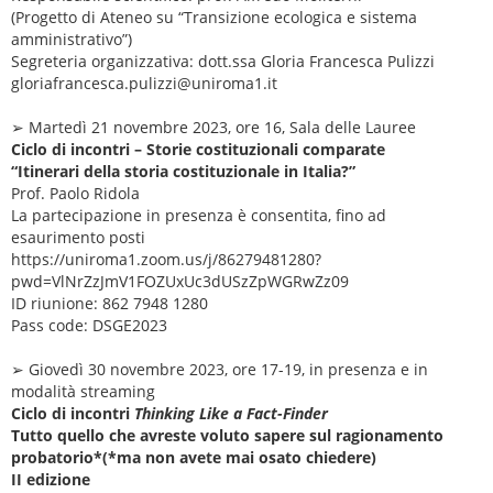
(Progetto di Ateneo su “Transizione ecologica e sistema
amministrativo”)
Segreteria organizzativa: dott.ssa Gloria Francesca Pulizzi
gloriafrancesca.pulizzi@uniroma1.it
➢ Martedì 21 novembre 2023, ore 16, Sala delle Lauree
Ciclo di incontri – Storie costituzionali comparate
“Itinerari della storia costituzionale in Italia?”
Prof. Paolo Ridola
La partecipazione in presenza è consentita, fino ad
esaurimento posti
https://uniroma1.zoom.us/j/86279481280?
pwd=VlNrZzJmV1FOZUxUc3dUSzZpWGRwZz09
ID riunione: 862 7948 1280
Pass code: DSGE2023
➢ Giovedì 30 novembre 2023, ore 17-19, in presenza e in
modalità streaming
Ciclo di incontri
Thinking Like a Fact-Finder
Tutto quello che avreste voluto sapere sul ragionamento
probatorio*(*ma non avete mai osato chiedere)
II edizione