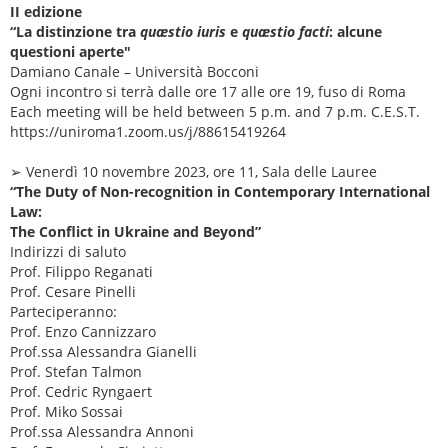
II edizione
“La distinzione tra
quæstio iuris
e
quæstio facti
: alcune
questioni aperte"
Damiano Canale – Università Bocconi
Ogni incontro si terrà dalle ore 17 alle ore 19, fuso di Roma
Each meeting will be held between 5 p.m. and 7 p.m. C.E.S.T.
https://uniroma1.zoom.us/j/88615419264
➢ Venerdì 10 novembre 2023, ore 11, Sala delle Lauree
“The Duty of Non-recognition in Contemporary International
Law:
The Conflict in Ukraine and Beyond”
Indirizzi di saluto
Prof. Filippo Reganati
Prof. Cesare Pinelli
Parteciperanno:
Prof. Enzo Cannizzaro
Prof.ssa Alessandra Gianelli
Prof. Stefan Talmon
Prof. Cedric Ryngaert
Prof. Miko Sossai
Prof.ssa Alessandra Annoni