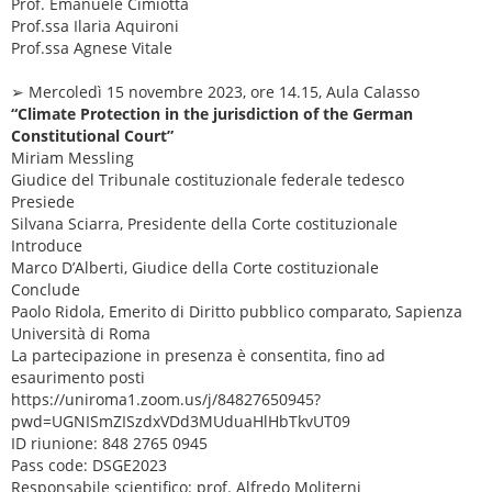
Prof. Emanuele Cimiotta
Prof.ssa Ilaria Aquironi
Prof.ssa Agnese Vitale
➢ Mercoledì 15 novembre 2023, ore 14.15, Aula Calasso
“Climate Protection in the jurisdiction of the German
Constitutional Court”
Miriam Messling
Giudice del Tribunale costituzionale federale tedesco
Presiede
Silvana Sciarra, Presidente della Corte costituzionale
Introduce
Marco D’Alberti, Giudice della Corte costituzionale
Conclude
Paolo Ridola, Emerito di Diritto pubblico comparato, Sapienza
Università di Roma
La partecipazione in presenza è consentita, fino ad
esaurimento posti
https://uniroma1.zoom.us/j/84827650945?
pwd=UGNISmZISzdxVDd3MUduaHlHbTkvUT09
ID riunione: 848 2765 0945
Pass code: DSGE2023
Responsabile scientifico: prof. Alfredo Moliterni