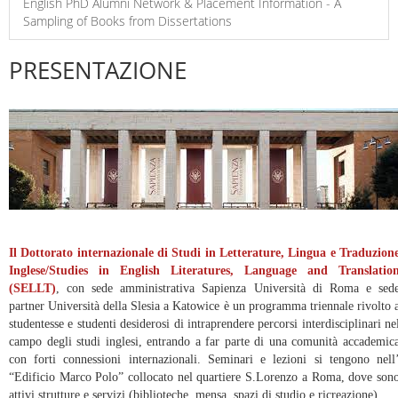
English PhD Alumni Network & Placement Information - A
Sampling of Books from Dissertations
PRESENTAZIONE
Il Dottorato internazionale di Studi in Letterature, Lingua e Traduzion
Inglese/Studies in English Literatures, Language and Translatio
(SELLT)
, con sede amministrativa Sapienza Università di Roma e sed
partner Università della Slesia a Katowice è un programma triennale rivolto 
studentesse e studenti desiderosi di intraprendere percorsi interdisciplinari ne
campo degli studi inglesi, entrando a far parte di una comunità accademic
con forti connessioni internazionali. Seminari e lezioni si tengono nell
“Edificio Marco Polo” collocato nel quartiere S.Lorenzo a Roma, dove son
attivi strutture e servizi (biblioteche, mensa, spazi di studio e ricreazione).