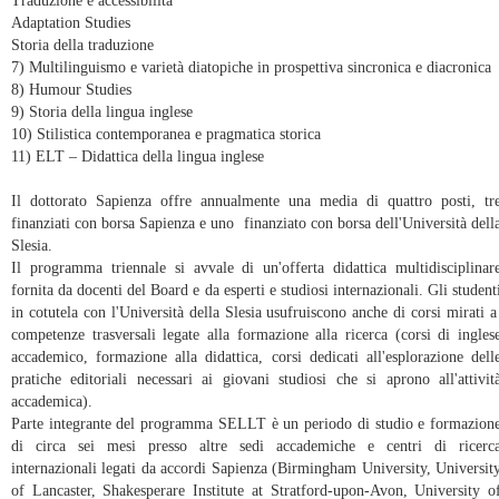
Traduzione e accessibilità
Adaptation Studies
Storia della traduzione
7) Multilinguismo e varietà diatopiche in prospettiva sincronica e diacronica
8) Humour Studies
9) Storia della lingua inglese
10) Stilistica contemporanea e pragmatica storica
11) ELT – Didattica della lingua inglese
Il dottorato Sapienza offre annualmente una media di quattro posti, tr
finanziati con borsa Sapienza e uno finanziato con borsa dell'Università dell
Slesia.
Il programma triennale si avvale di un'offerta didattica multidisciplinar
fornita da docenti del Board e da esperti e studiosi internazionali. Gli student
in cotutela con l'Università della Slesia usufruiscono anche di corsi mirati 
competenze trasversali legate alla formazione alla ricerca (corsi di ingles
accademico, formazione alla didattica, corsi dedicati all'esplorazione dell
pratiche editoriali necessari ai giovani studiosi che si aprono all'attivit
accademica).
Parte integrante del programma SELLT è un periodo di studio e formazion
di circa sei mesi presso altre sedi accademiche e centri di ricerc
internazionali legati da accordi Sapienza (Birmingham University, Universit
of Lancaster, Shakesperare Institute at Stratford-upon-Avon, University o