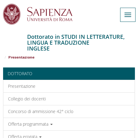
Togg
navi
Dottorato in STUDI IN LETTERATURE,
LINGUA E TRADUZIONE
Salta
INGLESE
al
Home
STUDI IN LETTERATURE, LINGUA E TRADUZIONE INGLESE
contenuto
Presentazione
principale
DOTTORATO
Presentazione
Collegio dei docenti
Concorso di ammissione 42° ciclo
Offerta programmata
Offerta erogata