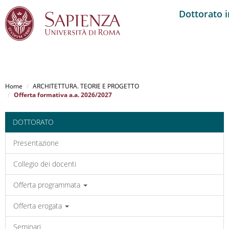
Dottorato 
Salta
al
Home
ARCHITETTURA. TEORIE E PROGETTO
contenuto
Offerta formativa a.a. 2026/2027
principale
DOTTORATO
Presentazione
Collegio dei docenti
Offerta programmata
Offerta erogata
Seminari