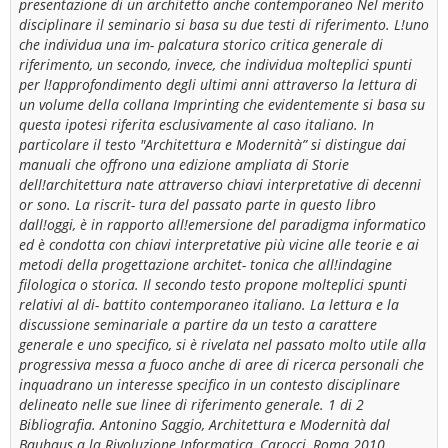
presentazione di un architetto anche contemporaneo Nel merito
disciplinare il seminario si basa su due testi di riferimento. L!uno
che individua una im- palcatura storico critica generale di
riferimento, un secondo, invece, che individua molteplici spunti
per l!approfondimento degli ultimi anni attraverso la lettura di
un volume della collana Imprinting che evidentemente si basa su
questa ipotesi riferita esclusivamente al caso italiano. In
particolare il testo "Architettura e Modernità” si distingue dai
manuali che offrono una edizione ampliata di Storie
dell!architettura nate attraverso chiavi interpretative di decenni
or sono. La riscrit- tura del passato parte in questo libro
dall!oggi, è in rapporto all!emersione del paradigma informatico
ed è condotta con chiavi interpretative più vicine alle teorie e ai
metodi della progettazione architet- tonica che all!indagine
filologica o storica. Il secondo testo propone molteplici spunti
relativi al di- battito contemporaneo italiano. La lettura e la
discussione seminariale a partire da un testo a carattere
generale e uno specifico, si è rivelata nel passato molto utile alla
progressiva messa a fuoco anche di aree di ricerca personali che
inquadrano un interesse specifico in un contesto disciplinare
delineato nelle sue linee di riferimento generale. 1 di 2
Bibliografia. Antonino Saggio, Architettura e Modernità dal
Bauhaus a la Rivoluzione Informatica, Carocci, Roma 2010