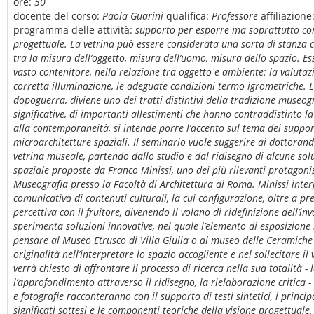
ore:
50
docente del corso:
Paola Guarini
qualifica:
Professore
affiliazione
programma delle attività:
supporto per esporre ma soprattutto com
progettuale. La vetrina può essere considerata una sorta di stanza c
tra la misura dell’oggetto, misura dell’uomo, misura dello spazio. 
vasto contenitore, nella relazione tra oggetto e ambiente: la valutazi
corretta illuminazione, le adeguate condizioni termo igrometriche. L
dopoguerra, diviene uno dei tratti distintivi della tradizione museo
significative, di importanti allestimenti che hanno contraddistinto 
alla contemporaneità, si intende porre l’accento sul tema dei support
microarchitetture spaziali. Il seminario vuole suggerire ai dottorandi
vetrina museale, partendo dallo studio e dal ridisegno di alcune solu
spaziale proposte da Franco Minissi, uno dei più rilevanti protagonis
Museografia presso la Facoltà di Architettura di Roma. Minissi inter
comunicativa di contenuti culturali, la cui configurazione, oltre a pr
percettiva con il fruitore, divenendo il volano di ridefinizione dell’in
sperimenta soluzioni innovative, nel quale l’elemento di esposizione 
pensare al Museo Etrusco di Villa Giulia o al museo delle Ceramiche 
originalità nell’interpretare lo spazio accogliente e nel sollecitare i
verrà chiesto di affrontare il processo di ricerca nella sua totalità - l
l’approfondimento attraverso il ridisegno, la rielaborazione critica -
e fotografie racconteranno con il supporto di testi sintetici, i princip
significati sottesi e le componenti teoriche della visione progettuale