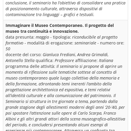
conclusione, il seminario ha l’obiettivo di consolidare una pratica
di posizionamento culturale, attraverso dispositivi di
contaminazione tra linguaggi – grafici e testuali.
Immaginare il Museo Contemporaneo. Il progetto del
museo tra continuità e innovazione.
data presunta:
maggio
- tipologia:
riconducibile al progetto
formativo
- modalità di erogazione:
seminariale
- numero ore:
50
docente del corso:
Gianluca Frediani, Andrea Grimaldi,
Antonello Stella
qualifica:
Professore
affiliazione:
Italiana
programma delle attività:
Il seminario si propone di aprire un
momento di riflessione sulle tematiche sottese al concetto di
museo contemporaneo quale luogo collettivo della memoria e
della formazione, a9rontando temi inerenti l’ambito della
progettazione architettonica ed espositiva, e temi relativi
all’identità culturale e alla comunicazione del patrimonio. Il
Seminario si struttura in tre giornate a tema, partendo dalla
grande stagione degli allestimenti moderni degli anni ‘20-’40, per
poi spostare l’attenzione sulle opere di Carlo Scarpa, Franco
Albini e gli altri grandi attori della scena museografico-allestitiva
del periodo, e concludersi presentando alcuni esempi di
esperienze più contemporanee. Attraverso un confronto tra