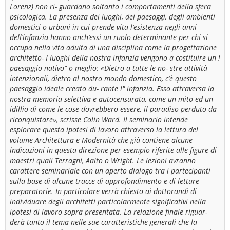
Lorenz) non ri- guardano soltanto i comportamenti della sfera
psicologica. La presenza dei luoghi, dei paesaggi, degli ambienti
domestici o urbani in cui prende vita l’esistenza negli anni
dell’infanzia hanno anch’essi un ruolo determinante per chi si
occupa nella vita adulta di una disciplina come la progettazione
architetto- I luoghi della nostra infanzia vengono a costituire un !
paesaggio nativo” o meglio: «Dietro a tutte le no- stre attività
intenzionali, dietro al nostro mondo domestico, c’è questo
paesaggio ideale creato du- rante l" infanzia. Esso attraversa la
nostra memoria selettiva e autocensurata, come un mito ed un
idillio di come le cose dovrebbero essere, il paradiso perduto da
riconquistare», scrisse Colin Ward. Il seminario intende
esplorare questa ipotesi di lavoro attraverso la lettura del
volume Architettura e Modernità che già contiene alcune
indicazioni in questa direzione per esempio riferite alle figure di
maestri quali Terragni, Aalto o Wright. Le lezioni avranno
carattere seminariale con un aperto dialogo tra i partecipanti
sulla base di alcune tracce di approfondimento e di letture
preparatorie. In particolare verrà chiesto ai dottorandi di
individuare degli architetti particolarmente significativi nella
ipotesi di lavoro sopra presentata. La relazione finale riguar-
derà tanto il tema nelle sue caratteristiche generali che la