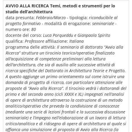
AVVIO ALLA RICERCA Temi, metodi e strumenti per lo
studio dell’architettura
data presunta:
Febbraio/Marzo
- tipologia:
riconducibile al
progetto formativo
- modalità di erogazione:
seminariale
-
numero ore:
80
docente del corso:
Luca Porqueddu e Gianpaola Spirito
qualifica:
Professore
affiliazione:
Italiana
programma delle attività:
Il seminario di dottorato “Avvio alla
Ricerca” struttura un tirocinio teorico/operativo finalizzato
all’acquisizione di competenze preliminari alla lettura
dell’architettura, che sia di ausilio alle successive attività di
ricerca specifiche del Dottorato in Architettura Teorie e Progetto.
A questo aggiunge un primo orientamento sul come istruire una
domanda di progetto di ricerca, con particolare attenzione alle
proposte di “Avvio alla Ricerca”. Il tirocinio vedrà i dottorandi del
primo e del secondo anno (cicli XXXIX e XL) impegnati nell’analisi
di opere di architettura attraverso la costruzione di un metodo
analitico/operativo che preveda la condivisione di conoscenze
(mediante una serie di lezioni frontali e la successiva discussione
seminariale) e l’impegno nell’elaborazione di un lavoro di lettura
critico/analitica e di ridisegno di opere di architettura al quale si
affianca una simulazione di proposta di Avvio alla Ricerca (la