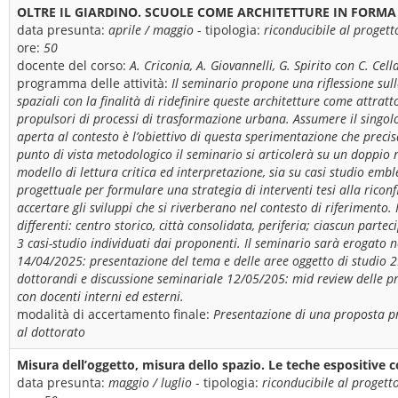
OLTRE IL GIARDINO. SCUOLE COME ARCHITETTURE IN FORMA 
data presunta:
aprile / maggio
- tipologia:
riconducibile al progett
ore:
50
docente del corso:
A. Criconia, A. Giovannelli, G. Spirito con C. Cel
programma delle attività:
Il seminario propone una riflessione sulla
spaziali con la finalità di ridefinire queste architetture come attratt
propulsori di processi di trasformazione urbana. Assumere il singolo
aperta al contesto è l’obiettivo di questa sperimentazione che precisa
punto di vista metodologico il seminario si articolerà su un doppio r
modello di lettura critica ed interpretazione, sia su casi studio embl
progettuale per formulare una strategia di interventi tesi alla ricon
accertare gli sviluppi che si riverberano nel contesto di riferimento
differenti: centro storico, città consolidata, periferia; ciascun part
3 casi-studio individuati dai proponenti. Il seminario sarà erogato n
14/04/2025: presentazione del tema e delle aree oggetto di studio 
dottorandi e discussione seminariale 12/05/205: mid review delle pro
con docenti interni ed esterni.
modalità di accertamento finale:
Presentazione di una proposta pr
al dottorato
Misura dell’oggetto, misura dello spazio. Le teche espositive 
data presunta:
maggio / luglio
- tipologia:
riconducibile al progett