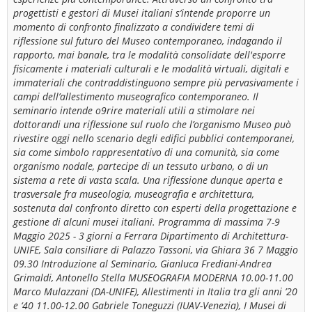
progettisti e gestori di Musei italiani s’intende proporre un
momento di confronto finalizzato a condividere temi di
riflessione sul futuro del Museo contemporaneo, indagando il
rapporto, mai banale, tra le modalità consolidate dell'esporre
fisicamente i materiali culturali e le modalità virtuali, digitali e
immateriali che contraddistinguono sempre più pervasivamente i
campi dell’allestimento museografico contemporaneo. Il
seminario intende o9rire materiali utili a stimolare nei
dottorandi una riflessione sul ruolo che l’organismo Museo può
rivestire oggi nello scenario degli edifici pubblici contemporanei,
sia come simbolo rappresentativo di una comunità, sia come
organismo nodale, partecipe di un tessuto urbano, o di un
sistema a rete di vasta scala. Una riflessione dunque aperta e
trasversale fra museologia, museografia e architettura,
sostenuta dal confronto diretto con esperti della progettazione e
gestione di alcuni musei italiani. Programma di massima 7-9
Maggio 2025 - 3 giorni a Ferrara Dipartimento di Architettura-
UNIFE, Sala consiliare di Palazzo Tassoni, via Ghiara 36 7 Maggio
09.30 Introduzione al Seminario, Gianluca Frediani-Andrea
Grimaldi, Antonello Stella MUSEOGRAFIA MODERNA 10.00-11.00
Marco Mulazzani (DA-UNIFE), Allestimenti in Italia tra gli anni ’20
e ‘40 11.00-12.00 Gabriele Toneguzzi (IUAV-Venezia), I Musei di