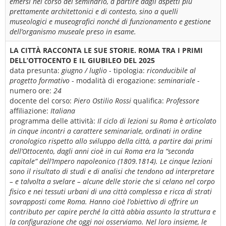
emersi nel corso del seminario, a partire dagli aspetti più
prettamente architettonici e di contesto, sino a quelli
museologici e museografici nonché di funzionamento e gestione
dell’organismo museale preso in esame.
LA CITTÀ RACCONTA LE SUE STORIE. ROMA TRA I PRIMI
DELL’OTTOCENTO E IL GIUBILEO DEL 2025
data presunta:
giugno / luglio
- tipologia:
riconducibile al
progetto formativo
- modalità di erogazione:
seminariale
-
numero ore:
24
docente del corso:
Piero Ostilio Rossi
qualifica:
Professore
affiliazione:
Italiana
programma delle attività:
Il ciclo di lezioni su Roma è articolato
in cinque incontri a carattere seminariale, ordinati in ordine
cronologico rispetto allo sviluppo della città, a partire dai primi
dell’Ottocento, dagli anni cioè in cui Roma era la “seconda
capitale” dell’Impero napoleonico (1809.1814). Le cinque lezioni
sono il risultato di studi e di analisi che tendono ad interpretare
– e talvolta a svelare – alcune delle storie che si celano nel corpo
fisico e nei tessuti urbani di una città complessa e ricca di strati
sovrapposti come Roma. Hanno cioè l’obiettivo di offrire un
contributo per capire perché la città abbia assunto la struttura e
la configurazione che oggi noi osserviamo. Nel loro insieme, le