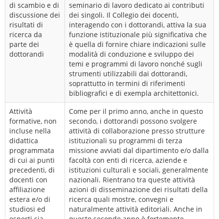
di scambio e di
seminario di lavoro dedicato ai contributi
discussione dei
dei singoli. Il Collegio dei docenti,
risultati di
interagendo con i dottorandi, attiva la sua
ricerca da
funzione istituzionale più significativa che
parte dei
è quella di fornire chiare indicazioni sulle
dottorandi
modalità di conduzione e sviluppo dei
temi e programmi di lavoro nonché sugli
strumenti utilizzabili dai dottorandi,
soprattutto in termini di riferimenti
bibliografici e di exempla architettonici.
Attività
Come per il primo anno, anche in questo
formative, non
secondo, i dottorandi possono svolgere
incluse nella
attività di collaborazione presso strutture
didattica
istituzionali su programmi di terza
programmata
missione avviati dal dipartimento e/o dalla
di cui ai punti
facoltà con enti di ricerca, aziende e
precedenti, di
istituzioni culturali e sociali, generalmente
docenti con
nazionali. Rientrano tra queste attività
affiliazione
azioni di disseminazione dei risultati della
estera e/o di
ricerca quali mostre, convegni e
studiosi ed
naturalmente attività editoriali. Anche in
esperti sia
questo secondo anno è fortemente