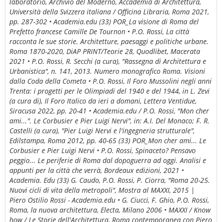
laboratorio, Archivio del Moderno, Accademia di Architettura,
Università della Svizzera italiana / Officina Libraria, Roma 2021,
pp. 287-302 • Academia.edu (33) POR_La visione di Roma del
Prefetto francese Camille De Tournon • P.O. Rossi, La città
racconta le sue storie. Architetture, paesaggi e politiche urbane.
Roma 1870-2020, DiAP PRINT/Teorie 28, Quodlibet, Macerata
2021 • P.O. Rossi, R. Secchi (a cura), "Rassegna di Architettura e
Urbanistica", n. 141, 2013. Numero monografico Roma. Visioni
dalla Coda della Cometa • P.O. Rossi, Il Foro Mussolini negli anni
Trenta: i progetti per le Olimpiadi del 1940 e del 1944, in L. Zevi
(a cura di), Il Foro Italico da ieri a domani, Lettera Ventidue,
Siracusa 2022, pp. 20-41 • Academia.edu / P.O. Rossi, "Mon cher
ami...". Le Corbusier e Pier Luigi Nervi", in: A.I. Del Monaco; F. R.
Castelli (a cura), "Pier Luigi Nervi e l'ingegneria strutturale",
Edilstampa, Roma 2012, pp. 40-65 (33) POR_Mon cher ami... Le
Corbusier e Pier Luigi Nervi • P.O. Rossi, Spinaceto? Pensavo
peggio... Le periferie di Roma dal dopoguerra ad oggi. Analisi e
appunti per la città che verrà, Bordeaux edizioni, 2021 •
Academia. Edu (33) G. Caudo, P.O. Rossi, P. Ciorra, "Roma 20-25.
Nuovi cicli di vita della metropoli", Mostra al MAXXI, 2015 |
Piero Ostilio Rossi - Academia.edu • G. Ciucci, F. Ghio, P.O. Rossi,
Roma, la nuova architettura, Electa, Milano 2006 • MAXXI / Know
how / Le Storie dell'Architettura, Roma contemporanea con Piero