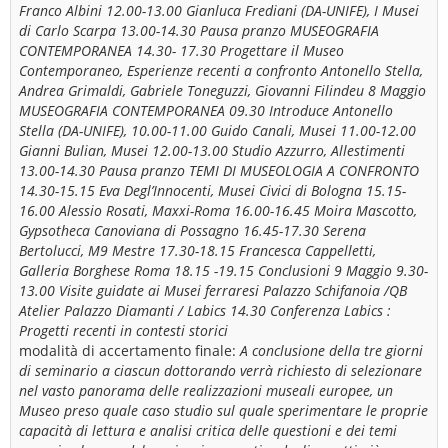
Franco Albini 12.00-13.00 Gianluca Frediani (DA-UNIFE), I Musei
di Carlo Scarpa 13.00-14.30 Pausa pranzo MUSEOGRAFIA
CONTEMPORANEA 14.30- 17.30 Progettare il Museo
Contemporaneo, Esperienze recenti a confronto Antonello Stella,
Andrea Grimaldi, Gabriele Toneguzzi, Giovanni Filindeu 8 Maggio
MUSEOGRAFIA CONTEMPORANEA 09.30 Introduce Antonello
Stella (DA-UNIFE), 10.00-11.00 Guido Canali, Musei 11.00-12.00
Gianni Bulian, Musei 12.00-13.00 Studio Azzurro, Allestimenti
13.00-14.30 Pausa pranzo TEMI DI MUSEOLOGIA A CONFRONTO
14.30-15.15 Eva Degl’Innocenti, Musei Civici di Bologna 15.15-
16.00 Alessio Rosati, Maxxi-Roma 16.00-16.45 Moira Mascotto,
Gypsotheca Canoviana di Possagno 16.45-17.30 Serena
Bertolucci, M9 Mestre 17.30-18.15 Francesca Cappelletti,
Galleria Borghese Roma 18.15 -19.15 Conclusioni 9 Maggio 9.30-
13.00 Visite guidate ai Musei ferraresi Palazzo Schifanoia /QB
Atelier Palazzo Diamanti / Labics 14.30 Conferenza Labics :
Progetti recenti in contesti storici
modalità di accertamento finale:
A conclusione della tre giorni
di seminario a ciascun dottorando verrà richiesto di selezionare
nel vasto panorama delle realizzazioni museali europee, un
Museo preso quale caso studio sul quale sperimentare le proprie
capacità di lettura e analisi critica delle questioni e dei temi