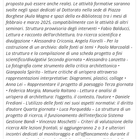
proposta può essere anche reale). Le attività formative saranno
svolte negli spazi dedicati al Dottorato nella sede di Piazza
Borghese (Aula Magna e spazi della ex-Biblioteca) tra i mesi di
febbraio e marzo 2025, compatibilmente con le attività di altri
seminari. Struttura provvisoria degli interventi • Fabio Balducci,
Lettura e racconto dell’architettura, tra ricerca scientifica e
divulgazione • Alessandra Criconia, Angela Fiorelli - Per la
costruzione di un archivio: dalle fonti ai temi • Paolo Marcoaldi -
La struttura e la compilazione di una scheda progetto a fini
scientifico/divulgativi Seconda giornata • Alessandro Lanzetta -
La fotografia come strumento della critica architettonica •
Gianpaola Spirito - letture critiche di un’opera attraverso
rappresentazioni interpretative: Diagrammi, plastici, collage •
Anna Lei – Rappresentare il progetto di paesaggio Terza giornata
• Federica Morgia, Manuela Raitano - Lettura e analisi di
un’opera di architettura: l’oggetto, il contesto, l’autore • Daniele
Frediani - L’utilizzo delle fonti nei suoi aspetti normativi: il diritto
d’autore Quarta giornata • Luca Porqueddu – La struttura di un
progetto di ricerca, il funzionamento dell’interfaccia Sistema
Gestione Bandi • Vincenzo Moschetti – Criteri di valutazione della
ricerca Alle lezioni frontali, si aggiungeranno 2 o 3 e ulteriori
incontri dedicati al monitoraggio e all’affiancamento durante il