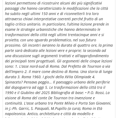
lezioni permettono di ricostruire alcuni dei più significativi
passaggi che hanno caratterizzato le modificazioni che la città
ha subito negli ultimi 150 anni e di riconnetterli tra loro
attraverso chiavi interpretative coerenti perché frutto di un
taglio critico unitario. In particolare, l’ultima lezione prende in
esame le strategie urbanistiche che hanno determinato le
trasformazioni della città negli ultimi trentacinque anni e si
proietta, con uno sguardo problematico, nel suo futuro
prossimo. Gli incontri avranno la durata di quattro ore, la prima
parte sarà dedicata alle lezioni vere e proprie; la seconda ad
una discussione sugli argomenti trattati e all’approfondimento
dei principali temi progettuali. Gli argomenti delle cinque lezioni
sono: 1. L’asse nord-sud di Roma. Dal Prefetto de Tournon a via
dell’Impero 2. Il mare come destino di Roma. Una storia di lunga
durata 3. Roma 1960. I giochi della XVIIa Olimpiade 4.
Spinaceto? Pensavo peggio… Il paesaggio urbano delle periferie
dal dopoguerra ad oggi 5. Le trasformazioni della città tra il
1990 e il Giubileo del 2025 Bibliografia di base: • P.O. Rossi, La
visione di Roma del conte De Tournon tra invenzione e
continuità. L'asse urbano tra Ponte Milvio e Porta San Giovanni,
in J.-Ph. Garric, S. Pasquali, M.Pupillo (a cura), Roma in Età
napoleonica. Antico, architettura e città da modello e