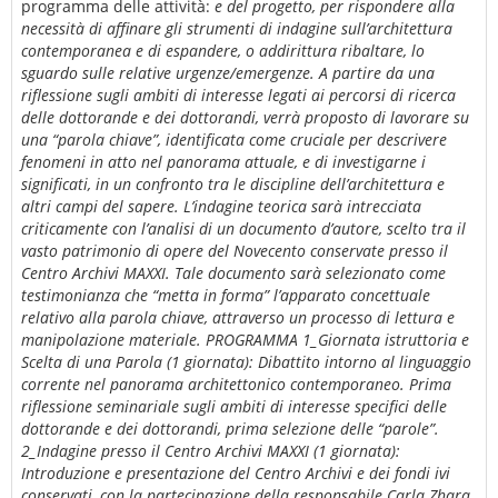
programma delle attività:
e del progetto, per rispondere alla
necessità di affinare gli strumenti di indagine sull’architettura
contemporanea e di espandere, o addirittura ribaltare, lo
sguardo sulle relative urgenze/emergenze. A partire da una
riflessione sugli ambiti di interesse legati ai percorsi di ricerca
delle dottorande e dei dottorandi, verrà proposto di lavorare su
una “parola chiave”, identificata come cruciale per descrivere
fenomeni in atto nel panorama attuale, e di investigarne i
significati, in un confronto tra le discipline dell’architettura e
altri campi del sapere. L’indagine teorica sarà intrecciata
criticamente con l’analisi di un documento d’autore, scelto tra il
vasto patrimonio di opere del Novecento conservate presso il
Centro Archivi MAXXI. Tale documento sarà selezionato come
testimonianza che “metta in forma” l’apparato concettuale
relativo alla parola chiave, attraverso un processo di lettura e
manipolazione materiale. PROGRAMMA 1_Giornata istruttoria e
Scelta di una Parola (1 giornata): Dibattito intorno al linguaggio
corrente nel panorama architettonico contemporaneo. Prima
riflessione seminariale sugli ambiti di interesse specifici delle
dottorande e dei dottorandi, prima selezione delle “parole”.
2_Indagine presso il Centro Archivi MAXXI (1 giornata):
Introduzione e presentazione del Centro Archivi e dei fondi ivi
conservati, con la partecipazione della responsabile Carla Zhara