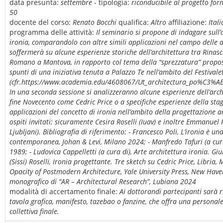
data presunta:
settembre
- tipologia:
riconducibile al progetto for
50
docente del corso:
Renato Bocchi
qualifica:
Altro
affiliazione:
Ital
programma delle attività:
Il seminario si propone di indagare sull’
ironia, comparandolo con altre simili applicazioni nel campo delle altr
soffermerà su alcune esperienze storiche dell’architettura tra Rinasc
Romano a Mantova, in rapporto col tema della “sprezzatura” propost
spunti di una iniziativa tenuta a Palazzo Te nell’ambito del Festival
(cfr.https://www.academia.edu/4608067/Ut_architectura_po%C3%ABsi
In una seconda sessione si analizzeranno alcune esperienze dell’arc
fine Novecento come Cedric Price o a specifiche esperienze della s
applicazioni del concetto di ironia nell’ambito della progettazione ar
ospiti invitati: sicuramente Cesira Roselli (Iuav) e inoltre Emmanuel
Ljubljani). Bibliografia di riferimento: - Francesco Poli, L’ironia è un
contemporanea, Johan & Levi, Milano 2024; - Manfredo Tafuri (a cura
1989; - Ludovica Cappelletti (a cura di), Arte architettura ironia. G
(Sissi) Roselli, Ironia progettante. Tre sketch su Cedric Price, Libria, 
Opacity of Postmodern Architecture, Yale University Press, New Have
monografico di “AR – Architectural Research”, Lubiana 2024
modalità di accertamento finale:
Ai dottorandi partecipanti sarà r
tavola grafica, manifesto, tazebao o fanzine, che offra una personal
collettiva finale.