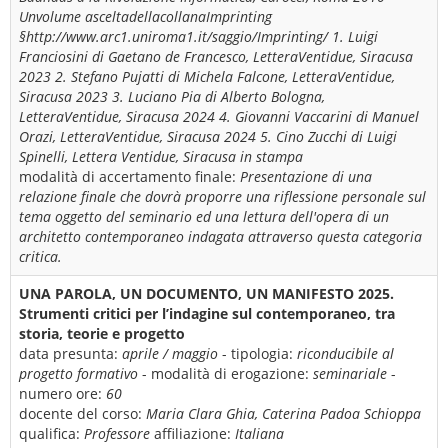
Unvolume asceltadellacollanaImprinting
§http://www.arc1.uniroma1.it/saggio/Imprinting/ 1. Luigi
Franciosini di Gaetano de Francesco, LetteraVentidue, Siracusa
2023 2. Stefano Pujatti di Michela Falcone, LetteraVentidue,
Siracusa 2023 3. Luciano Pia di Alberto Bologna,
LetteraVentidue, Siracusa 2024 4. Giovanni Vaccarini di Manuel
Orazi, LetteraVentidue, Siracusa 2024 5. Cino Zucchi di Luigi
Spinelli, Lettera Ventidue, Siracusa in stampa
modalità di accertamento finale:
Presentazione di una
relazione finale che dovrà proporre una riflessione personale sul
tema oggetto del seminario ed una lettura dell'opera di un
architetto contemporaneo indagata attraverso questa categoria
critica.
UNA PAROLA, UN DOCUMENTO, UN MANIFESTO 2025.
Strumenti critici per l’indagine sul contemporaneo, tra
storia, teorie e progetto
data presunta:
aprile / maggio
- tipologia:
riconducibile al
progetto formativo
- modalità di erogazione:
seminariale
-
numero ore:
60
docente del corso:
Maria Clara Ghia, Caterina Padoa Schioppa
qualifica:
Professore
affiliazione:
Italiana