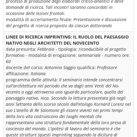
processo di produzione degli elaborati critico-analitici e delle
domande di ricerca. Tali incontri saranno concordati in
occasione delle lezioni frontali.
modalità di accertamento finale:
Presentazione e discussione
del progetto di ricerca proposto da ciascun dottorando
LINEE DI RICERCA IMPRINTING: IL RUOLO DEL PAESAGGIO
NATIVO NEGLI ARCHITETTI DEL NOVECENTO
data presunta:
Febbraio
- tipologia:
riconducibile al progetto
formativo
- modalità di erogazione:
seminariale
- numero ore:
60
docente del corso:
Antonino Saggio
qualifica:
Professore
affiliazione:
Italiana
programma delle attività:
Il seminario intende concentrarsi
sull’architettura nel periodo che va dagli anni Venti del No-
vecento a oggi attraverso uno sguardo particolare, quello del
paesaggio nativo. nica. Secondo la lettura presentata già negli
anni Settanta dello scorso secolo dall’etologo Kornard Lorenz nel
suo L’anello di Re Salomone gli essere viventi nei primi tempi
della loro vita costruiscono dei luoghi mentali che
rappresentano una struttura fondamentale della loro presa di
coscienza del mondo. L’ipotesi di lavoro del seminario è che
queste strutture (questi Imprinting seguendo la dicitura di