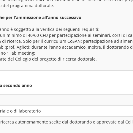
zio del programma dottorale.
che per l'ammissione all'anno successivo
I anno è soggetto alla verifica dei seguenti requisiti:
un minimo di 40/60 CFU per partecipazione ai seminari, corsi di car
tà di ricerca. Solo per il curriculum CoSAN: partecipazione ad alme
b (prof. Aglioti) durante l'anno accademico. Inoltre, il dottorando 
eno 1 lab meeting;
te del Collegio del progetto di ricerca dottorale.
ità secondo anno
riale o di laboratorio
di ricerca autonomamente scelte dal dottorando e approvate dal Coll