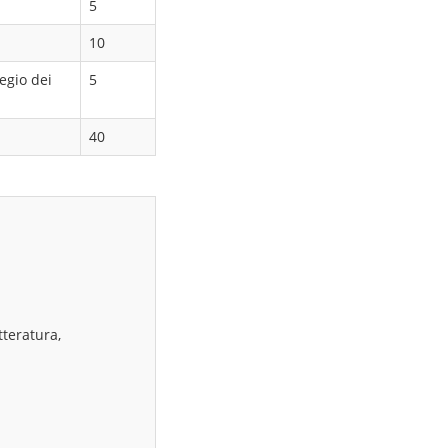
5
10
egio dei
5
40
tteratura,