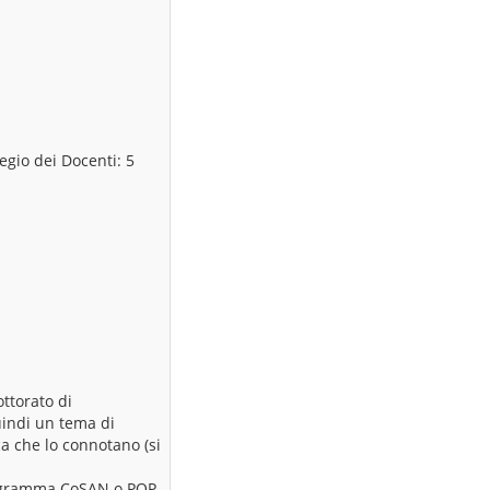
egio dei Docenti: 5
ttorato di
uindi un tema di
ca che lo connotano (si
 programma CoSAN o POP