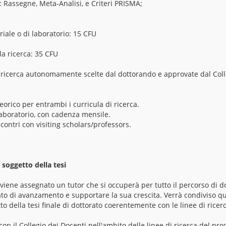
: Rassegne, Meta-Analisi, e Criteri PRISMA;
riale o di laboratorio: 15 CFU
la ricerca: 35 CFU
di ricerca autonomamente scelte dal dottorando e approvate dal Coll
eorico per entrambi i curricula di ricerca.
i laboratorio, con cadenza mensile.
ncontri con visiting scholars/professors.
 soggetto della tesi
iene assegnato un tutor che si occuperà per tutto il percorso di do
ato di avanzamento e supportare la sua crescita. Verrà condiviso q
to della tesi finale di dottorato coerentemente con le linee di ricer
 con il Collegio dei Docenti nell'ambito delle linee di ricerca del