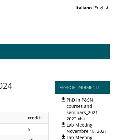
Italiano
|English
024
APPROFONDIMENTI
PhD in P&SN
courses and
seminars_2021-
crediti
2022.xlsx
Lab Meeting
5
Novembre 18, 2021
Lab Meeting