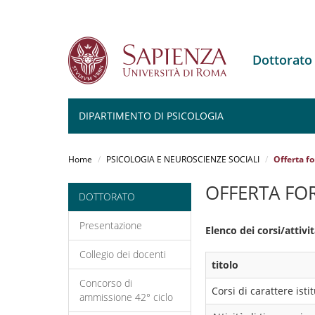
Dottorato
DIPARTIMENTO DI PSICOLOGIA
Salta
al
Home
PSICOLOGIA E NEUROSCIENZE SOCIALI
Offerta f
contenuto
principale
OFFERTA FO
DOTTORATO
Presentazione
Elenco dei corsi/attiv
Collegio dei docenti
titolo
Concorso di
Corsi di carattere ist
ammissione 42° ciclo