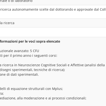
riale o di laboratorio
di ricerca autonomamente scelte dal dottorando e approvate dal Coll
la ricerca
formazioni per le voci sopra elencate
ituzionale avanzato: 5 CFU
ti per il primo anno i seguenti corsi:
 ricerca in Neuroscienze Cognitive Sociali e Affettive (analisi della 
disegni sperimentali, tecniche di ricerca);
ione di dati sperimentali.
elli di equazione strutturali con Mplus;
za;
ediazione, alla moderazione e ai processi condizionali;