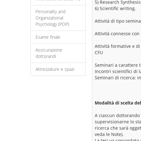
5) Research Synthesis
6) Scientific writing.
Personality and
Organizational
Attività di tipo semina
Psychology (POP)
Attività connesse con 
Esame finale
Attività formative e 
Assicurazione
CFU
dottorandi
Seminari a carattere t
Attrezzature e spazi
Incontri scientifici d
Seminari di ricerca: i
Modalità di scelta del
A ciascun dottorando v
supervisionarne lo st
ricerca che sarà ogget
veda le Note).
La tesi va concordata