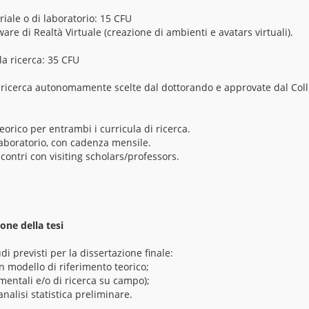
riale o di laboratorio: 15 CFU
are di Realtà Virtuale (creazione di ambienti e avatars virtuali).
la ricerca: 35 CFU
di ricerca autonomamente scelte dal dottorando e approvate dal Coll
eorico per entrambi i curricula di ricerca.
i laboratorio, con cadenza mensile.
ncontri con visiting scholars/professors.
one della tesi
di previsti per la dissertazione finale:
n modello di riferimento teorico;
imentali e/o di ricerca su campo);
 analisi statistica preliminare.