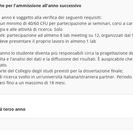
che per l'ammissione all'anno successivo
II anno è soggetto alla verifica dei seguenti requisiti:
un minimo di 40/60 CFU per partecipazione ai seminari, corsi a cara
 e alle attività di ricerca. Solo
N: partecipazione ad almeno 8 lab meeting su 12, organizzati dal SC
 deve presentare il proprio lavoro in almeno 1 lab
anno lo studente diventa più responsabili circa la progettazione de
ta e l'analisi dei dati e la diffusione dei risultati. È auspicabile che
ato.
te del Collegio degli studi previsti per la dissertazione finale;
i ricerca svolto in un'università italiana/straniera partner. Periodo 
si fino a un massimo di 18 mesi.
tà terzo anno