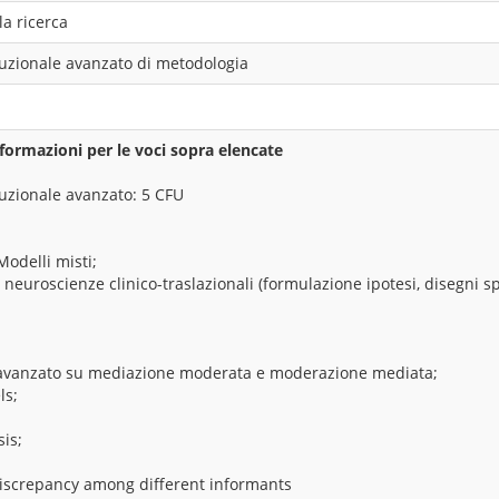
la ricerca
ituzionale avanzato di metodologia
formazioni per le voci sopra elencate
ituzionale avanzato: 5 CFU
 Modelli misti;
n neuroscienze clinico-traslazionali (formulazione ipotesi, disegni s
 avanzato su mediazione moderata e moderazione mediata;
ls;
sis;
iscrepancy among different informants