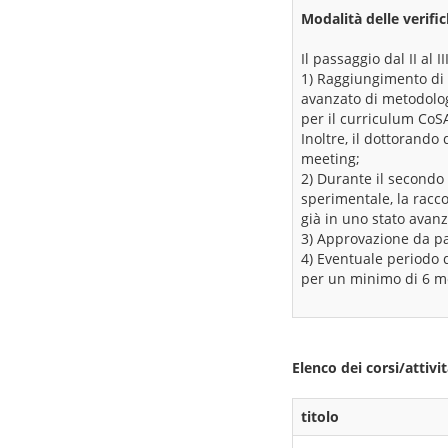
Modalità delle verifi
Il passaggio dal II al I
1) Raggiungimento di 
avanzato di metodologia
per il curriculum CoSA
Inoltre, il dottorando
meeting;
2) Durante il secondo 
sperimentale, la raccol
già in uno stato avanz
3) Approvazione da par
4) Eventuale periodo d
per un minimo di 6 me
Elenco dei corsi/attivi
titolo