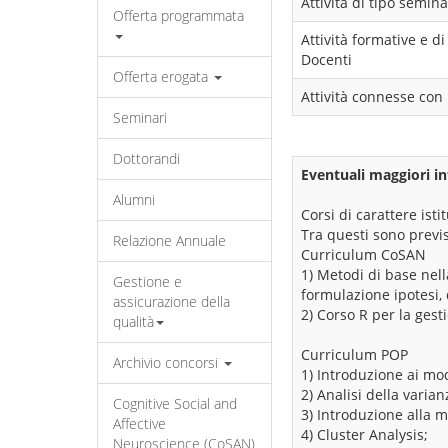
Attività di tipo semina
Offerta programmata
Attività formative e 
Docenti
Offerta erogata
Attività connesse con 
Seminari
Dottorandi
Eventuali maggiori in
Alumni
Corsi di carattere ist
Tra questi sono previs
Relazione Annuale
Curriculum CoSAN
1) Metodi di base nella
Gestione e
formulazione ipotesi, 
assicurazione della
2) Corso R per la gest
qualità
Curriculum POP
Archivio concorsi
1) Introduzione ai mod
2) Analisi della varian
Cognitive Social and
3) Introduzione alla m
Affective
4) Cluster Analysis;
Neuroscience (CoSAN)