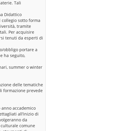
terie. Tali
ma Didattico
l collegio sotto forma
iversità, tramite
ali. Per acquisire
si tenuti da esperti di
to/obbligo portare a
he ha seguito,
nari, summer o winter
nzione delle tematiche
tà di formazione prevede
ico anno accademico
agliati all’inizio di
 svolgeranno da
e culturale comune