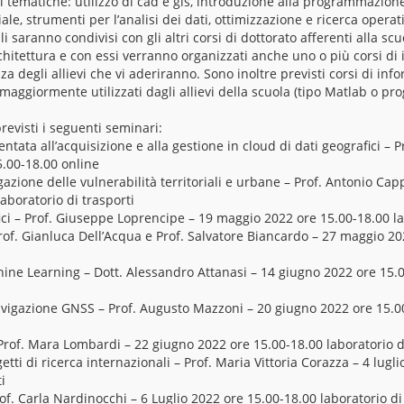
i tematiche: utilizzo di cad e gis, introduzione alla programmazion
iale, strumenti per l’analisi dei dati, ottimizzazione e ricerca operat
 saranno condivisi con gli altri corsi di dottorato afferenti alla scu
chitettura e con essi verranno organizzati anche uno o più corsi di 
za degli allievi che vi aderiranno. Sono inoltre previsti corsi di inf
aggiormente utilizzati dagli allievi della scuola (tipo Matlab o pro
evisti i seguenti seminari:
tata all’acquisizione e alla gestione in cloud di dati geografici – P
.00-18.00 online
igazione delle vulnerabilità territoriali e urbane – Prof. Antonio Cap
aboratorio di trasporti
ici – Prof. Giuseppe Loprencipe – 19 maggio 2022 ore 15.00-18.00 la
Prof. Gianluca Dell’Acqua e Prof. Salvatore Biancardo – 27 maggio 2
hine Learning – Dott. Alessandro Attanasi – 14 giugno 2022 ore 15.0
vigazione GNSS – Prof. Augusto Mazzoni – 20 giugno 2022 ore 15.00
– Prof. Mara Lombardi – 22 giugno 2022 ore 15.00-18.00 laboratorio d
etti di ricerca internazionali – Prof. Maria Vittoria Corazza – 4 lugl
i
rof. Carla Nardinocchi – 6 Luglio 2022 ore 15.00-18.00 laboratorio di