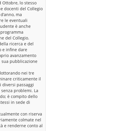
 Ottobre, lo stesso
e docenti del Collegio
o d’anno, ma
re le eventuali
studente è anche
 Il programma
ne del Collegio.
ella ricerca e del
 e infine dare
roprio avanzamento
la sua pubblicazione
 dottorando nei tre
inare criticamente il
i diversi passaggi
o senza problemi. La
do; è compito dello
tessi in sede di
tualmente con riserva
riamente colmate nel
tà e renderne conto al