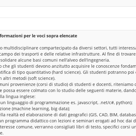
formazioni per le voci sopra elencate
to multidisciplinare compartecipato da diversi settori, tutti interes
ampo dei trasporti e delle relative infrastrutture. Al fine di trovar
solidare alcune basi comuni nell’alveo dell’ingegneria.
tto che gli studenti devono anzitutto acquisire le conoscenze fonda
tifica di tipo quantitativo (hard science). Gli studenti potranno po
 altri metodi (soft science).
uni provenienze (corsi di studio) di studenti e docenti, riteniamo 
 possa essere colmato con lo studio delle seguenti materie, dand
a lingua inglese:
 un linguaggio di programmazione es. javascript, .net/c#, python);
zazione (machine learning, big data);
la realtà ed elaborazione di dati geografici (GIS, CAD, BIM, databas
un programma didattico con lezioni e seminari erogati ad hoc dai d
teresse comune, verranno consigliati libri di testo, specifici corsi un
e.