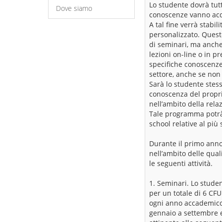
Lo studente dovrà tut
Dove siamo
conoscenze vanno acqu
A tal fine verrà stabi
personalizzato. Questo
di seminari, ma anche a
lezioni on-line o in p
specifiche conoscenze 
settore, anche se non 
Sarà lo studente stess
conoscenza del proprio
nell’ambito della rela
Tale programma potrà 
school relative al più 
Durante il primo anno
nell’ambito delle quali
le seguenti attività.
1. Seminari. Lo stude
per un totale di 6 CFU
ogni anno accademico e 
gennaio a settembre e