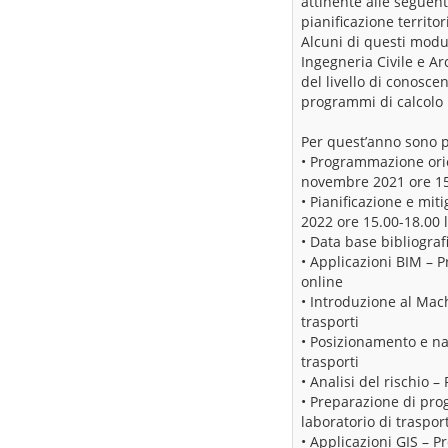
attinente alle seguent
pianificazione territor
Alcuni di questi moduli
Ingegneria Civile e Ar
del livello di conoscen
programmi di calcolo m
Per quest’anno sono pr
• Programmazione orien
novembre 2021 ore 15
• Pianificazione e mit
2022 ore 15.00-18.00 l
• Data base bibliograf
• Applicazioni BIM – 
online
• Introduzione al Mac
trasporti
• Posizionamento e na
trasporti
• Analisi del rischio 
• Preparazione di prog
laboratorio di trasport
• Applicazioni GIS – P