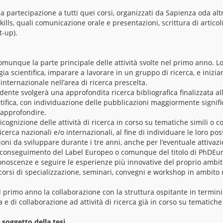
la partecipazione a tutti quei corsi, organizzati da Sapienza oda alt
ills, quali comunicazione orale e presentazioni, scrittura di articoli 
t-up).
comunque la parte principale delle attività svolte nel primo anno. L
ia scientifica, imparare a lavorare in un gruppo di ricerca, e inizia
nternazionale nell’area di ricerca prescelta.
ente svolgerà una approfondita ricerca bibliografica finalizzata alla
ntifica, con individuazione delle pubblicazioni maggiormente signific
 approfondire.
ricognizione delle attività di ricerca in corso su tematiche simili o 
ricerca nazionali e/o internazionali, al fine di individuare le loro pos
ioni da sviluppare durante i tre anni, anche per l’eventuale attivazio
al conseguimento del Label Europeo o comunque del titolo di PhDEu
noscenze e seguire le esperienze più innovative del proprio ambito 
corsi di specializzazione, seminari, convegni e workshop in ambito 
l primo anno la collaborazione con la struttura ospitante in termini d
a e di collaborazione ad attività di ricerca già in corso su tematiche
 soggetto della tesi