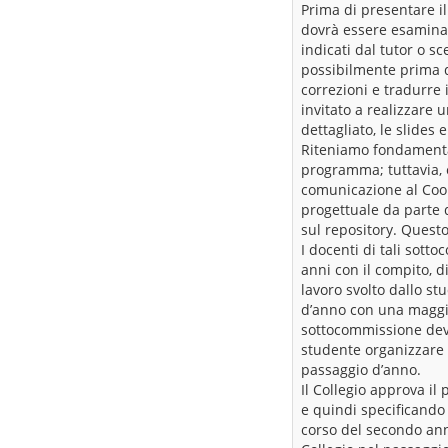
Prima di presentare il
dovrà essere esaminat
indicati dal tutor o s
possibilmente prima d
correzioni e tradurre
invitato a realizzare 
dettagliato, le slides
Riteniamo fondamentale
programma; tuttavia, 
comunicazione al Coor
progettuale da parte 
sul repository. Questo
I docenti di tali sott
anni con il compito, 
lavoro svolto dallo st
d’anno con una maggio
sottocommissione deve
studente organizzare g
passaggio d’anno.
Il Collegio approva i
e quindi specificand
corso del secondo anno