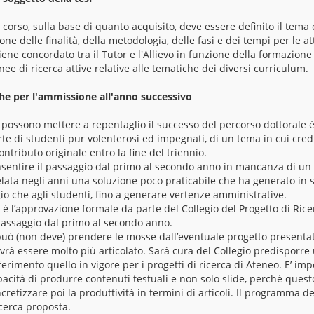
 corso, sulla base di quanto acquisito, deve essere definito il tema d
ne delle finalità, della metodologia, delle fasi e dei tempi per le att
viene concordato tra il Tutor e l'Allievo in funzione della formazione
nee di ricerca attive relative alle tematiche dei diversi curriculum.
che per l'ammissione all'anno successivo
possono mettere a repentaglio il successo del percorso dottorale 
te di studenti pur volenterosi ed impegnati, di un tema in cui cred
ntributo originale entro la fine del triennio.
onsentire il passaggio dal primo al secondo anno in mancanza di un 
velata negli anni una soluzione poco praticabile che ha generato in
gio che agli studenti, fino a generare vertenze amministrative.
 è l’approvazione formale da parte del Collegio del Progetto di Rice
passaggio dal primo al secondo anno.
a può (non deve) prendere le mosse dall’eventuale progetto presenta
à essere molto più articolato. Sarà cura del Collegio predisporre u
ferimento quello in vigore per i progetti di ricerca di Ateneo. E’ im
acità di produrre contenuti testuali e non solo slide, perché quest
etizzare poi la produttività in termini di articoli. Il programma de
ricerca proposta.