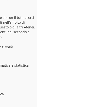
do con il tutor, corsi
i nell’ambito di
esto o di altri Atenei.
menti nel secondo e
r.
o erogati
matica e statistica
ica