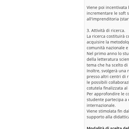
Viene poi incentivata 
incrementare le soft sk
all'imprenditoria (star
3. Attività di ricerca.
La ricerca costituirà 
acquisire la metodolog
comunità nazionale e i
Nel primo anno lo stud
della letteratura scie
tema che ha scelto di
Inoltre, svolgerà una 
presso altri centri di 
le possibili collaboraz
cotutela finalizzata 
Per approfondire le co
studente partecipa a 
internazionale.
Viene stimolata fin da
supporto alla didattic
Modalità di scelta del