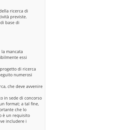
ella ricerca di
ività previste.
 di base di
è la mancata
ibilmente essi
progetto di ricerca
 seguito numerosi
rca, che deve avvenire
to in sede di concorso
n format; a tal fine,
portante che lo
o è un requisito
ve includere i