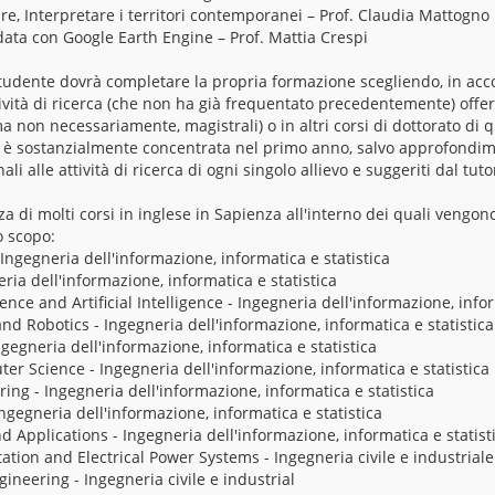
e, Interpretare i territori contemporanei – Prof. Claudia Mattogno
data con Google Earth Engine – Prof. Mattia Crespi
studente dovrà completare la propria formazione scegliendo, in accor
tività di ricerca (che non ha già frequentato precedentemente) offert
a non necessariamente, magistrali) o in altri corsi di dottorato di qu
va è sostanzialmente concentrata nel primo anno, salvo approfondi
li alle attività di ricerca di ogni singolo allievo e suggeriti dal tuto
 di molti corsi in inglese in Sapienza all'interno dei quali vengon
o scopo:
Ingegneria dell'informazione, informatica e statistica
ria dell'informazione, informatica e statistica
ce and Artificial Intelligence - Ingegneria dell'informazione, infor
 and Robotics - Ingegneria dell'informazione, informatica e statistica
gegneria dell'informazione, informatica e statistica
er Science - Ingegneria dell'informazione, informatica e statistica
g - Ingegneria dell'informazione, informatica e statistica
 Ingegneria dell'informazione, informatica e statistica
d Applications - Ingegneria dell'informazione, informatica e statist
tion and Electrical Power Systems - Ingegneria civile e industriale
neering - Ingegneria civile e industrial