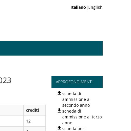
Italiano
|English
023
APPROFONDIMENTI
scheda di
ammissione al
secondo anno
crediti
scheda di
ammissione al terzo
12
anno
scheda per i