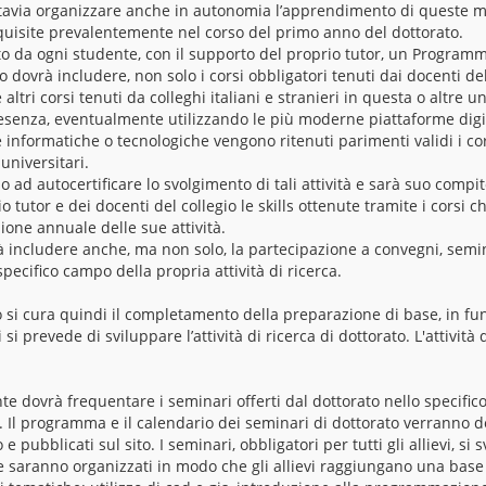
tavia organizzare anche in autonomia l’apprendimento di queste ma
isite prevalentemente nel corso del primo anno del dottorato.
lito da ogni studente, con il supporto del proprio tutor, un Program
 dovrà includere, non solo i corsi obbligatori tenuti dai docenti de
ltri corsi tenuti da colleghi italiani e stranieri in questa o altre un
resenza, eventualmente utilizzando le più moderne piattaforme digit
informatiche o tecnologiche vengono ritenuti parimenti validi i cor
universitari.
o ad autocertificare lo svolgimento di tali attività e sarà suo compi
 tutor e dei docenti del collegio le skills ottenute tramite i corsi c
zione annuale delle sue attività.
includere anche, ma non solo, la partecipazione a convegni, semi
specifico campo della propria attività di ricerca.
 si cura quindi il completamento della preparazione di base, in fu
 si prevede di sviluppare l’attività di ricerca di dottorato. L'attivi
nte dovrà frequentare i seminari offerti dal dottorato nello specif
. Il programma e il calendario dei seminari di dottorato verranno dett
pubblicati sul sito. I seminari, obbligatori per tutti gli allievi, si
 saranno organizzati in modo che gli allievi raggiungano una bas