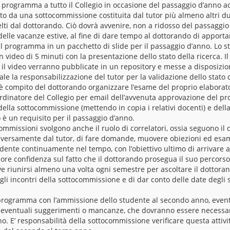
 programma a tutto il Collegio in occasione del passaggio d’anno ad
o da una sottocommissione costituita dal tutor più almeno altri du
celti dal dottorando. Ciò dovrà avvenire, non a ridosso del passaggi
elle vacanze estive, al fine di dare tempo al dottorando di apporta
 il programma in un pacchetto di slide per il passaggio d’anno. Lo 
un video di 5 minuti con la presentazione dello stato della ricerca.
 e il video verranno pubblicate in un repository e messe a disposizio
 la responsabilizzazione del tutor per la validazione dello stato d
è compito del dottorando organizzare l’esame del proprio elaborato
dinatore del Collegio per email dell’avvenuta approvazione del p
della sottocommissione (mettendo in copia i relativi docenti) e del
 è un requisito per il passaggio d’anno.
ocommissioni svolgono anche il ruolo di correlatori, ossia seguono il
diversamente dal tutor, di fare domande, muovere obiezioni ed esam
udente continuamente nel tempo, con l’obiettivo ultimo di arrivare a
re confidenza sul fatto che il dottorando prosegua il suo percors
 riunirsi almeno una volta ogni semestre per ascoltare il dottoran
li incontri della sottocommissione e di dar conto delle date degli s
l programma con l’ammissione dello studente al secondo anno, even
o eventuali suggerimenti o mancanze, che dovranno essere necessa
. E’ responsabilità della sottocommissione verificare questa attivi