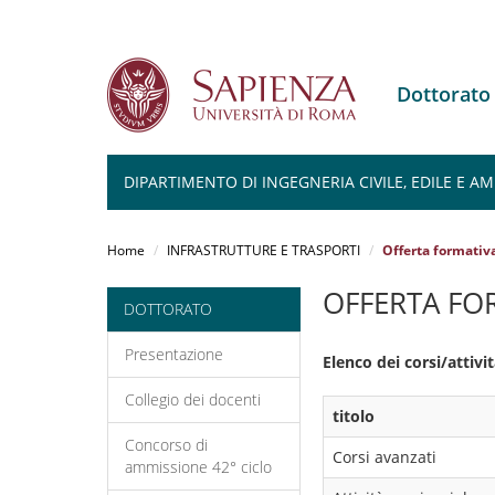
Dottorato
DIPARTIMENTO DI INGEGNERIA CIVILE, EDILE E A
Salta
al
Home
INFRASTRUTTURE E TRASPORTI
Offerta formati
contenuto
principale
OFFERTA FO
DOTTORATO
Presentazione
Elenco dei corsi/attiv
Collegio dei docenti
titolo
Concorso di
Corsi avanzati
ammissione 42° ciclo