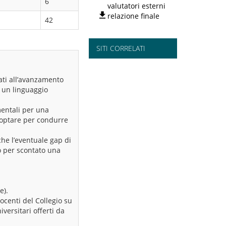
6
valutatori esterni
relazione finale
42
SITI CORRELATI
sati all’avanzamento
e un linguaggio
mentali per una
i optare per condurre
che l’eventuale gap di
o per scontato una
e).
ocenti del Collegio su
iversitari offerti da