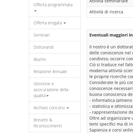
Attività seminariale
Offerta programmata
Attività di ricerca
Offerta erogata
Seminari
Eventuali maggiori in
Il nostro è un dottora
Dottorandi
delle conoscenze nel c
condiviso, occorre con
Alumni
Ciò si traduce nel fa
moderna attività scien
Relazione Annuale
le proprie ricerche con
Considerate le più com
Gestione e
conoscenze necessarie
assicurazione della
buona conoscenza dell
qualità
- informatica (almeno
- statistica e ottimiz
Archivio concorsi
- rappresentazione del
Oltre ad organizzare 
Brevetti &
temi specifici ma di in
Riconoscimenti
Sapienza e corsi onlin