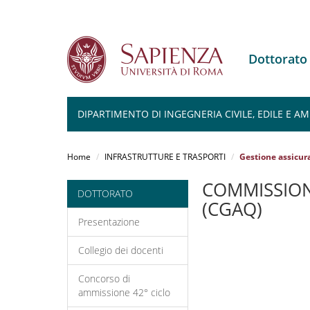
Dottorato
DIPARTIMENTO DI INGEGNERIA CIVILE, EDILE E A
Salta
al
Home
INFRASTRUTTURE E TRASPORTI
Gestione assicur
contenuto
principale
COMMISSION
DOTTORATO
(CGAQ)
Presentazione
Collegio dei docenti
Concorso di
ammissione 42° ciclo