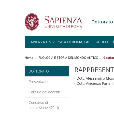
Dottorat
SAPIENZA UNIVERSITÀ DI ROMA, FACOLTÀ DI LETT
Salta
al
Home
FILOLOGIA E STORIA DEL MONDO ANTICO
Gestion
contenuto
principale
RAPPRESENT
DOTTORATO
• Dott. Alessandro Mos
Presentazione
• Dott. Vincenzo Parisi 
Collegio dei docenti
Concorso di
ammissione 42° ciclo