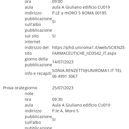
ora
09:00
aula
aula A Giuliano edificio CU019
indirizzo
P.LE a mORO 5 ROMA 00185
pubblicazione
SI
sull'albo
pubblicazione
sul sito
SI
internet
indirizzo del
https://phd.uniroma1.it/web/SCIENZE-
sito
FARMACEUTICHE_nD3542_IT.aspx
giorno della
14/07/2023
pubblicazione
SONIA.RENZETTI@UNIROMA1.IT TEL
info e recapiti
06 4991 3067
Prova orale
giorno
25/07/2023
note
.
ora
09:30
aula
Aula A Giuliano edificio CU019
indirizzo
P.le A. Moro 5
pubblicazione
SI
sull'albo
pubblicazione