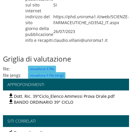
sul sito
SI
internet
indirizzo del
https://phd.uniroma1.it/web/SCIENZE-
sito
FARMACEUTICHE_nD3542_IT.aspx
giorno della
26/07/2023
pubblicazione
info e recapiti
claudio.villani@uniroma1.it
Griglia di valutazione
file:
visualizza il file
file (eng):
visualizza il file (eng)
APPROFONDIMENTI
Dott. Ric. 39°Ciclo_Elenco Ammessi Prova Orale.pdf
BANDO ORDINARIO 39° CICLO
SITI CORRELATI