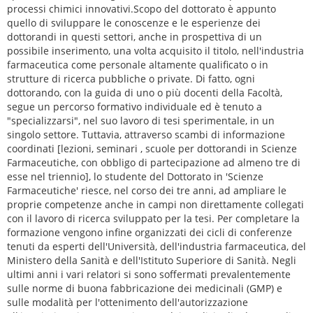
processi chimici innovativi.Scopo del dottorato è appunto
quello di sviluppare le conoscenze e le esperienze dei
dottorandi in questi settori, anche in prospettiva di un
possibile inserimento, una volta acquisito il titolo, nell'industria
farmaceutica come personale altamente qualificato o in
strutture di ricerca pubbliche o private. Di fatto, ogni
dottorando, con la guida di uno o più docenti della Facoltà,
segue un percorso formativo individuale ed è tenuto a
"specializzarsi", nel suo lavoro di tesi sperimentale, in un
singolo settore. Tuttavia, attraverso scambi di informazione
coordinati [lezioni, seminari , scuole per dottorandi in Scienze
Farmaceutiche, con obbligo di partecipazione ad almeno tre di
esse nel triennio], lo studente del Dottorato in 'Scienze
Farmaceutiche' riesce, nel corso dei tre anni, ad ampliare le
proprie competenze anche in campi non direttamente collegati
con il lavoro di ricerca sviluppato per la tesi. Per completare la
formazione vengono infine organizzati dei cicli di conferenze
tenuti da esperti dell'Università, dell'industria farmaceutica, del
Ministero della Sanità e dell'Istituto Superiore di Sanità. Negli
ultimi anni i vari relatori si sono soffermati prevalentemente
sulle norme di buona fabbricazione dei medicinali (GMP) e
sulle modalità per l'ottenimento dell'autorizzazione