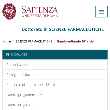
Togg
navig
Dottorato in SCIENZE FARMACEUTICHE
Salta
al
Home
SCIENZE FARMACEUTICHE
Bando ordinario 39° ciclo
contenuto
principale
PHD COURSE
Presentazione
Collegio dei docenti
Concorso di ammissione 42° ciclo
Offerta programmata
Offerta erogata