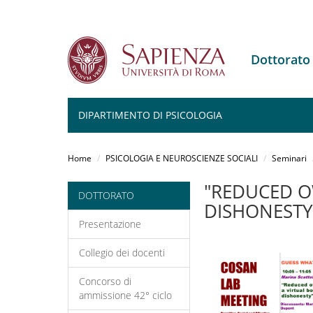
Dottorato
DIPARTIMENTO DI PSICOLOGIA
Salta
al
Home
PSICOLOGIA E NEUROSCIENZE SOCIALI
Seminari
contenuto
principale
"REDUCED O
DOTTORATO
DISHONESTY
Presentazione
Collegio dei docenti
Concorso di
ammissione 42° ciclo