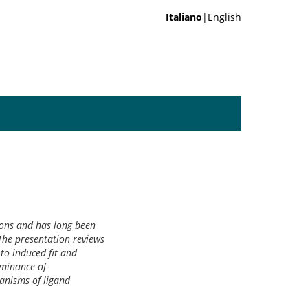
Italiano
|English
tions and has long been
 The presentation reviews
to induced fit and
ominance of
hanisms of ligand