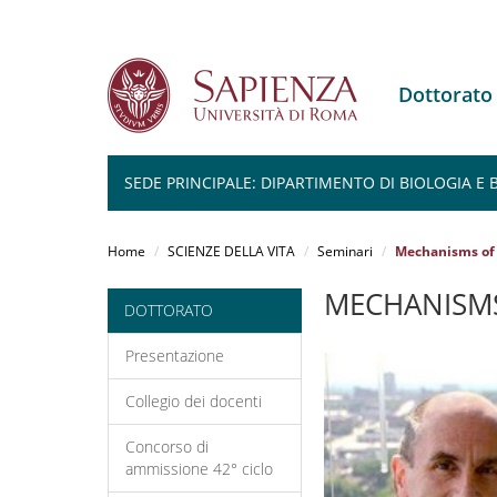
Dottorato
SEDE PRINCIPALE: DIPARTIMENTO DI BIOLOGIA E
Salta
al
Home
SCIENZE DELLA VITA
Seminari
Mechanisms of 
contenuto
principale
MECHANISMS
DOTTORATO
Presentazione
Collegio dei docenti
Concorso di
ammissione 42° ciclo