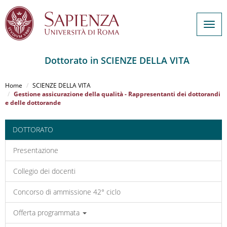
Togg
navig
Dottorato in SCIENZE DELLA VITA
Salta
al
Home
SCIENZE DELLA VITA
contenuto
Gestione assicurazione della qualità - Rappresentanti dei dottorandi
e delle dottorande
principale
DOTTORATO
Presentazione
Collegio dei docenti
Concorso di ammissione 42° ciclo
Offerta programmata