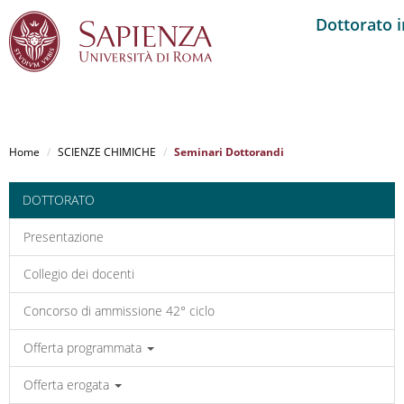
Dottorato 
Salta
al
Home
SCIENZE CHIMICHE
Seminari Dottorandi
contenuto
principale
DOTTORATO
Presentazione
Collegio dei docenti
Concorso di ammissione 42° ciclo
Offerta programmata
Offerta erogata