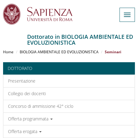
Togg
navig
Dottorato in BIOLOGIA AMBIENTALE ED
EVOLUZIONISTICA
Salta
al
Home
BIOLOGIA AMBIENTALE ED EVOLUZIONISTICA
Seminari
contenuto
principale
DOTTORATO
Presentazione
Collegio dei docenti
Concorso di ammissione 42° ciclo
Offerta programmata
Offerta erogata