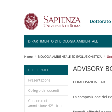
Dottorat
DIPARTIMENTO DI BIOLOGIA AMBIENTALE
Salta
al
Home
BIOLOGIA AMBIENTALE ED EVOLUZIONISTICA
Ges
contenuto
principale
ADVISORY B
DOTTORATO
Presentazione
COMPOSIZIONE AB
Collegio dei docenti
La composizione del Bo
Concorso di
ammissione 42° ciclo
formali, affinché possa 