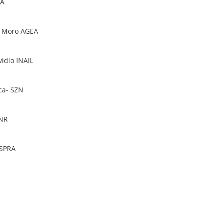
RA
el Moro AGEA
vidio INAIL
ica- SZN
CNR
ISPRA