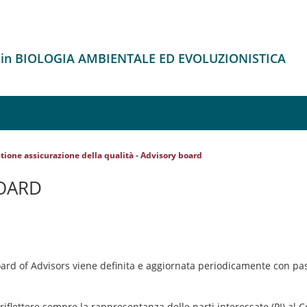
o in BIOLOGIA AMBIENTALE ED EVOLUZIONISTICA
tione assicurazione della qualità - Advisory board
OARD
ard of Advisors viene definita e aggiornata periodicamente con pa
riflettere sempre la rappresentanza delle parti interessate (PI) al C