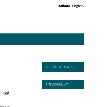
Italiano
|English
APPROFONDIMENTI
SITI CORRELATI
ssaggi
orso di