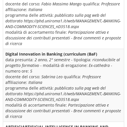
docente del corso:
Fabio Massimo Mango
qualifica:
Professore
affiliazione:
Italiana
programma delle attività:
pubblicato sulla pag web del
dottorato https://phd.uniroma1.it/web/MANAGEMENT,-BANKING-
AND-COMMODITY-SCIENCES_nD3518.aspx
modalità di accertamento finale:
Partecipazione attiva e
discussione dei contributi presentati - Brevi commenti e proposte
di ricerca
Digital Innovation in Banking (curriculum (BaF)
data presunta:
2 anno, 2° semestre
- tipologia:
riconducibile al
progetto formativo
- modalità di erogazione:
Ex-cathedra
-
numero ore:
5
docente del corso:
Sabrina Leo
qualifica:
Professore
affiliazione:
Italiana
programma delle attività:
pubblicato sulla pag web del
dottorato https://phd.uniroma1.it/web/MANAGEMENT,-BANKING-
AND-COMMODITY-SCIENCES_nD3518.aspx
modalità di accertamento finale:
Partecipazione attiva e
discussione dei contributi presentati - Brevi commenti e proposte
di ricerca
ARTIFICIARTIFICIAL INTELLIGENCE IN BANKING AND