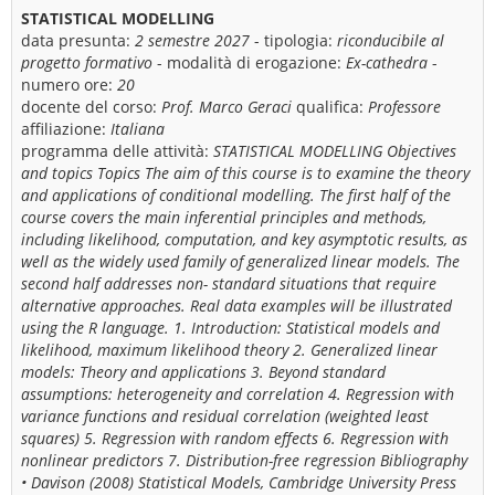
STATISTICAL MODELLING
data presunta:
2 semestre 2027
- tipologia:
riconducibile al
progetto formativo
- modalità di erogazione:
Ex-cathedra
-
numero ore:
20
docente del corso:
Prof. Marco Geraci
qualifica:
Professore
affiliazione:
Italiana
programma delle attività:
STATISTICAL MODELLING Objectives
and topics Topics The aim of this course is to examine the theory
and applications of conditional modelling. The first half of the
course covers the main inferential principles and methods,
including likelihood, computation, and key asymptotic results, as
well as the widely used family of generalized linear models. The
second half addresses non- standard situations that require
alternative approaches. Real data examples will be illustrated
using the R language. 1. Introduction: Statistical models and
likelihood, maximum likelihood theory 2. Generalized linear
models: Theory and applications 3. Beyond standard
assumptions: heterogeneity and correlation 4. Regression with
variance functions and residual correlation (weighted least
squares) 5. Regression with random effects 6. Regression with
nonlinear predictors 7. Distribution-free regression Bibliography
• Davison (2008) Statistical Models, Cambridge University Press