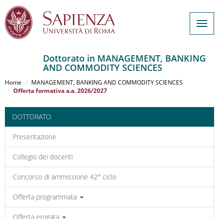
Togg
navig
Dottorato in MANAGEMENT, BANKING
AND COMMODITY SCIENCES
Salta
al
Home
MANAGEMENT, BANKING AND COMMODITY SCIENCES
contenuto
Offerta formativa a.a. 2026/2027
principale
DOTTORATO
Presentazione
Collegio dei docenti
Concorso di ammissione 42° ciclo
Offerta programmata
Offerta erogata