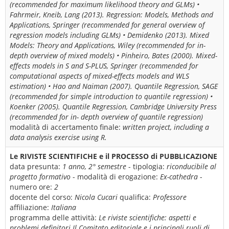
(recommended for maximum likelihood theory and GLMs) •
Fahrmeir, Kneib, Lang (2013). Regression: Models, Methods and
Applications, Springer (recommended for general overview of
regression models including GLMs) • Demidenko (2013). Mixed
Models: Theory and Applications, Wiley (recommended for in-
depth overview of mixed models) • Pinheiro, Bates (2000). Mixed-
effects models in S and S-PLUS, Springer (recommended for
computational aspects of mixed-effects models and WLS
estimation) • Hao and Naiman (2007). Quantile Regression, SAGE
(recommended for simple introduction to quantile regression) •
Koenker (2005). Quantile Regression, Cambridge University Press
(recommended for in- depth overview of quantile regression)
modalità di accertamento finale:
written project, including a
data analysis exercise using R.
Le RIVISTE SCIENTIFICHE e il PROCESSO di PUBBLICAZIONE
data presunta:
1 anno, 2° semestre
- tipologia:
riconducibile al
progetto formativo
- modalità di erogazione:
Ex-cathedra
-
numero ore:
2
docente del corso:
Nicola Cucari
qualifica:
Professore
affiliazione:
Italiana
programma delle attività:
Le riviste scientifiche: aspetti e
problemi definitori Il Comitato editoriale e i principali ruoli di