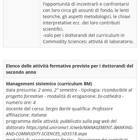
l'opportunità di incontrarli e confrontarsi
con loro circa gli assunti di fondo, le lenti
teoriche, gli aspetti metodologici, le chiavi
interpretative ecc. dei loro contributi
scientifici.
-solo per i dottorandi del curriculum in
Commodity Sciences: attività di laboratorio.
Elenco delle attività formative previste per i dottorandi del
secondo anno
Management sistemico (curriculum BM)
data presunta:
2 anno, 2° semestre
- tipologia:
riconducibile al
progetto formativo
- modalità di erogazione:
Ex-cathedra
-
numero ore:
4
docente del corso:
Sergio Barile
qualifica:
Professore
affiliazione:
Italiana
programma delle attività:
pubblicato sulla pag web del
dottorato https://phd.uniroma1.it/web/MANAGEMENT,-BANKING-
AND-COMMODITY-SCIENCES_nD3518.aspx
modalità di accertamento finale:
- Discussione dei contributi