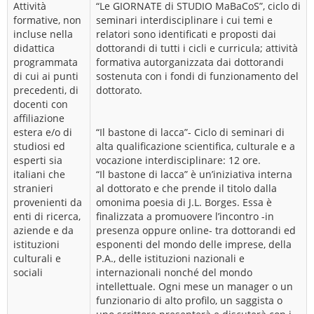
Attività
“Le GIORNATE di STUDIO MaBaCoS”, ciclo di
formative, non
seminari interdisciplinare i cui temi e
incluse nella
relatori sono identificati e proposti dai
didattica
dottorandi di tutti i cicli e curricula; attività
programmata
formativa autorganizzata dai dottorandi
di cui ai punti
sostenuta con i fondi di funzionamento del
precedenti, di
dottorato.
docenti con
affiliazione
estera e/o di
“Il bastone di lacca”- Ciclo di seminari di
studiosi ed
alta qualificazione scientifica, culturale e a
esperti sia
vocazione interdisciplinare: 12 ore.
italiani che
“Il bastone di lacca” è un’iniziativa interna
stranieri
al dottorato e che prende il titolo dalla
provenienti da
omonima poesia di J.L. Borges. Essa è
enti di ricerca,
finalizzata a promuovere l’incontro -in
aziende e da
presenza oppure online- tra dottorandi ed
istituzioni
esponenti del mondo delle imprese, della
culturali e
P.A., delle istituzioni nazionali e
sociali
internazionali nonché del mondo
intellettuale. Ogni mese un manager o un
funzionario di alto profilo, un saggista o