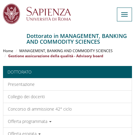
Togg
navig
Dottorato in MANAGEMENT, BANKING
AND COMMODITY SCIENCES
Salta
al
Home
MANAGEMENT, BANKING AND COMMODITY SCIENCES
contenuto
Gestione assicurazione della qualità - Advisory board
principale
DOTTORATO
Presentazione
Collegio dei docenti
Concorso di ammissione 42° ciclo
Offerta programmata
Offerta erogata