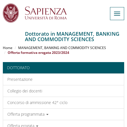
Togg
navig
Dottorato in MANAGEMENT, BANKING
AND COMMODITY SCIENCES
Salta
al
Home
MANAGEMENT, BANKING AND COMMODITY SCIENCES
contenuto
Offerta formativa erogata 2023/2024
principale
DOTTORATO
Presentazione
Collegio dei docenti
Concorso di ammissione 42° ciclo
Offerta programmata
Offerta erogata