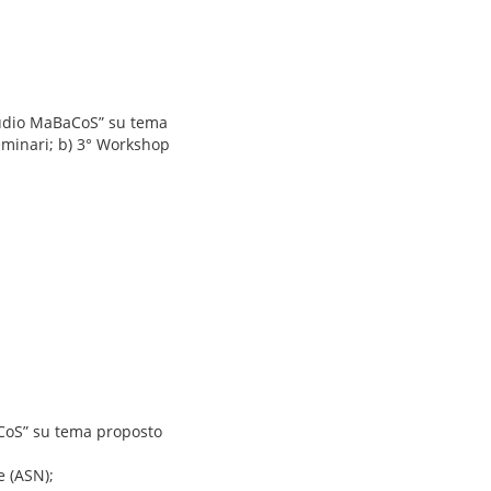
studio MaBaCoS” su tema
seminari; b) 3° Workshop
aCoS” su tema proposto
e (ASN);