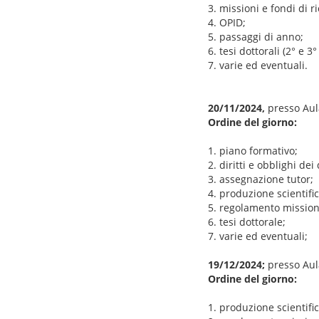
3. missioni e fondi di r
4. OPID;
5. passaggi di anno;
6. tesi dottorali (2° e 3
7. varie ed eventuali.
20/11/2024,
presso Aula
Ordine del giorno:
1. piano formativo;
2. diritti e obblighi dei
3. assegnazione tutor;
4. produzione scientifi
5. regolamento mission
6. tesi dottorale;
7. varie ed eventuali;
19/12/2024;
presso Aula
Ordine del giorno:
1. produzione scientifi