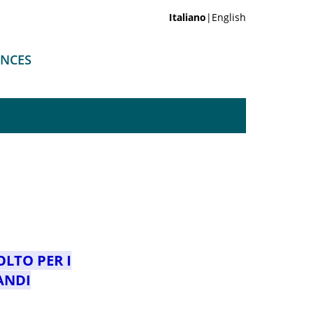
Italiano
|English
ENCES
OLTO PER I
ANDI