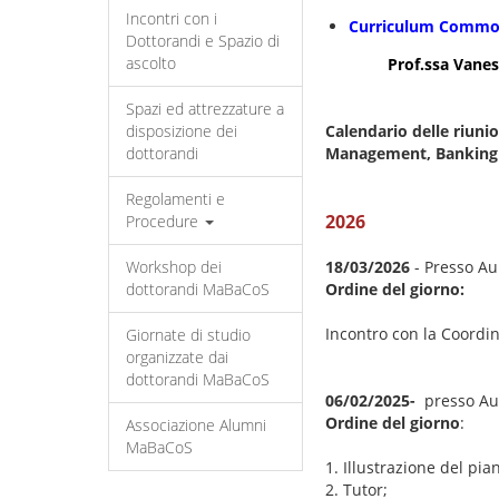
Incontri con i
​Curriculum Commod
Dottorandi e Spazio di
ascolto
Prof.ssa Vanessa Gi
Spazi ed attrezzature a
disposizione dei
Calendario delle riunio
dottorandi
Management, Banking
Regolamenti e
2026
Procedure
Workshop dei
18/03/2026
- Presso Au
dottorandi MaBaCoS
Ordine del giorno:
Incontro con la Coordi
Giornate di studio
organizzate dai
dottorandi MaBaCoS
06/02/2025-
presso Aul
Ordine del giorno
:
Associazione Alumni
MaBaCoS
1. Illustrazione del pia
2. Tutor;