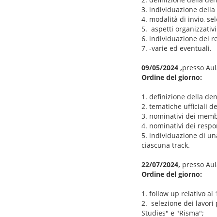
3. individuazione della 
4. modalità di invio, se
5. aspetti organizzativ
6. individuazione dei re
7. -varie ed eventuali.
09/05/2024 ,
presso Aula
Ordine del giorno:
1. definizione della de
2. tematiche ufficiali de
3. nominativi dei membr
4. nominativi dei respon
5. individuazione di un
ciascuna track.
22/07/2024,
presso Aula
Ordine del giorno:
1. follow up relativo 
2. selezione dei lavori
Studies" e "Risma";