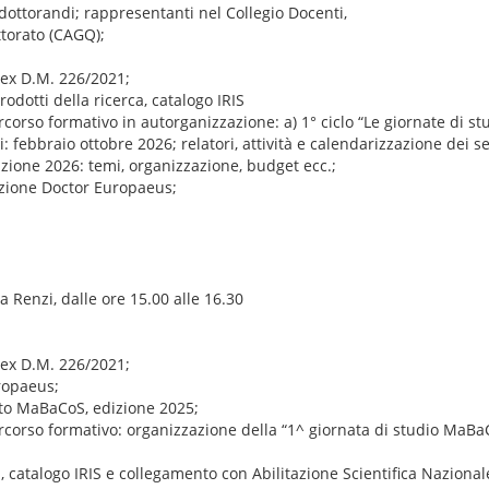
i dottorandi; rappresentanti nel Collegio Docenti,
ttorato (CAGQ);
 ex D.M. 226/2021;
odotti della ricerca, catalogo IRIS
rcorso formativo in autorganizzazione: a) 1° ciclo “Le giornate di 
: febbraio ottobre 2026; relatori, attività e calendarizzazione dei 
zione 2026: temi, organizzazione, budget ecc.;
nzione Doctor Europaeus;
a Renzi, dalle ore 15.00 alle 16.30
 ex D.M. 226/2021;
ropaeus;
to MaBaCoS, edizione 2025;
ercorso formativo: organizzazione della “1^ giornata di studio MaB
a, catalogo IRIS e collegamento con Abilitazione Scientifica Nazional