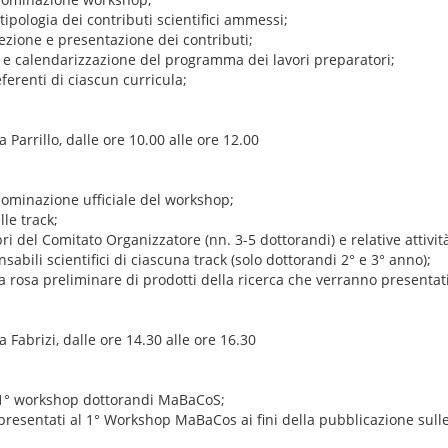
tipologia dei contributi scientifici ammessi;
lezione e presentazione dei contributi;
i e calendarizzazione del programma dei lavori preparatori;
ferenti di ciascun curricula;
 Parrillo, dalle ore 10.00 alle ore 12.00
nominazione ufficiale del workshop;
lle track;
i del Comitato Organizzatore (nn. 3-5 dottorandi) e relative attivit
sabili scientifici di ciascuna track (solo dottorandi 2° e 3° anno);
a rosa preliminare di prodotti della ricerca che verranno presentati
 Fabrizi, dalle ore 14.30 alle ore 16.30
al 1° workshop dottorandi MaBaCoS;
 presentati al 1° Workshop MaBaCos ai fini della pubblicazione sull