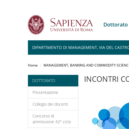
Dottorat
DIPARTIMENTO DI MANAGEMENT, VIA DEL CASTRO
Salta
al
Home
MANAGEMENT, BANKING AND COMMODITY SCIENC
contenuto
principale
INCONTRI C
DOTTORATO
Presentazione
Collegio dei docenti
Concorso di
ammissione 42° ciclo