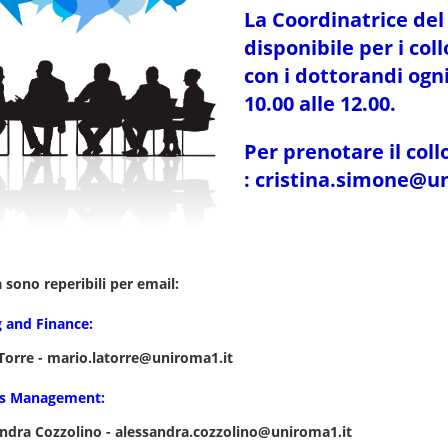
La Coordinatrice del
disp
onibile per i col
con i dottorandi ogn
10.00 alle 12.00.
Per prenotare il coll
: cristina.simone@u
a sono reperibili per email:
 and Finance:
e - mario.latorre@uniroma1.it
ss Management:
 Cozzolino - alessandra.cozzolino@uniroma1.it