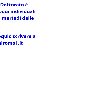
 Dottorato è
loqui individuali
i martedì dalle
oquio scrivere a
niroma1.it