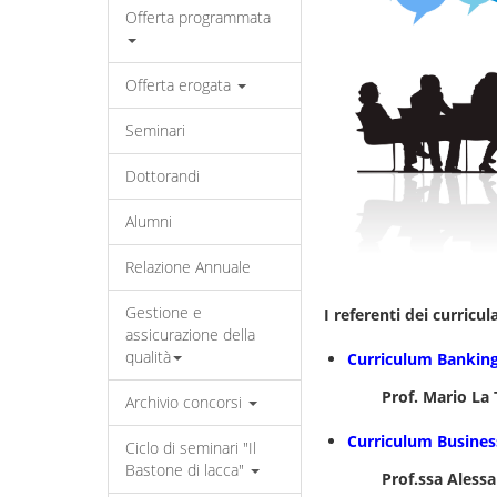
Offerta programmata
Offerta erogata
Seminari
Dottorandi
Alumni
Relazione Annuale
Gestione e
I referenti dei curricul
assicurazione della
qualità
Curriculum Banking
Prof. Mario La Torr
Archivio concorsi
Curriculum Busine
Ciclo di seminari "Il
Bastone di lacca"
Prof.ssa Alessandra