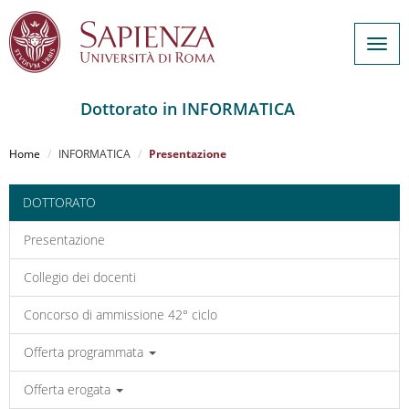
Togg
navig
Dottorato in INFORMATICA
Salta
al
Home
INFORMATICA
Presentazione
contenuto
principale
DOTTORATO
Presentazione
Collegio dei docenti
Concorso di ammissione 42° ciclo
Offerta programmata
Offerta erogata