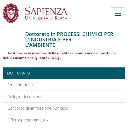
Togg
navig
Dottorato in PROCESSI CHIMICI PER
L'INDUSTRIA E PER
Salta
L'AMBIENTE
al
Home
PROCESSI CHIMICI PER L'INDUSTRIA E PER L'AMBIENTE
contenuto
Gestione assicurazione della qualità - Commissione di Gestione
dell’Assicurazione Qualità (CGAQ)
principale
DOTTORATO
Presentazione
Collegio dei docenti
Concorso di ammissione 42° ciclo
Offerta programmata