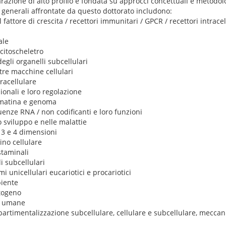
arazione di alto profilo e fondata su approcci concettuali e metod
e generali affrontate da questo dottorato includono:
l fattore di crescita / recettori immunitari / GPCR / recettori intracel
ale
 citoscheletro
egli organelli subcellulari
ltre macchine cellulari
tracellulare
ionali e loro regolazione
omatina e genoma
uenze RNA / non codificanti e loro funzioni
lo sviluppo e nelle malattie
n 3 e 4 dimensioni
ino cellulare
 staminali
li subcellulari
mi unicellulari eucariotici e procariotici
iente
atogeno
ie umane
artimentalizzazione subcellulare, cellulare e subcellulare, meccan