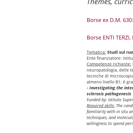
Themes, curri
Borse ex D.M. 630:
Borse ENTI TERZI,
Tematica:
Studi sul ruo
Ente finanziatore: Istit
Competenze richieste:
neuropatologia, delle te
tecniche di microscopia
almeno livello B1; è gra
- Investigating the int
sclerosis pathogenesis
Funded by: Istituto Super
Required skills:
The candi
familiarity with in situ
techniques, and molecula
willingness to spend per