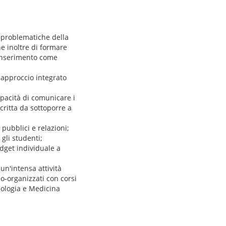
e problematiche della
ne inoltre di formare
o inserimento come
d approccio integrato
apacità di comunicare i
scritta da sottoporre a
pubblici e relazioni;
 gli studenti;
udget individuale a
un'intensa attività
o-organizzati con corsi
Biologia e Medicina