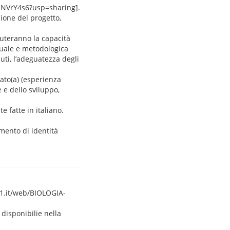
rnNVrY4s6?usp=sharing].
zione del progetto,
luteranno la capacità
ttuale e metodologica
nuti, l’adeguatezza degli
dato(a) (esperienza
 e dello sviluppo,
e fatte in italiano.
mento di identità
a1.it/web/BIOLOGIA-
 disponibilie nella