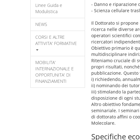
- Danno e riparazione 
Linee Guida e
- Scienza cellulare tras
Modulistica
Il Dottorato si propone
NEWS
ricerca nelle diverse ar
operatori scientifici c
CORSI E ALTRE
ricercatori indipendent
ATTIVITA' FORMATIVE
Obiettivo primario è qu
multidisciplinare indiri
Riteniamo cruciale di s
MOBILITA'
propri risultati, nonché
INTERNAZIONALE E
pubblicazione. Questo 
OPPORTUNITA' DI
i) richiedendo, annualm
FINANZIAMENTI
ii) nominando dei tutori
iii) stimolando la part
disposizione di ogni st
Altro obiettivo fondame
seminariale. I seminari
di dottorato affini o co
Molecolare.
Specifiche e