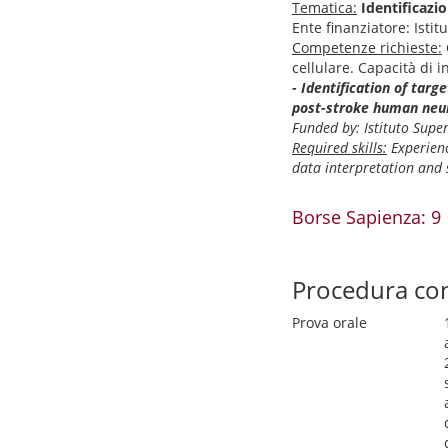
Tematica:
Identificazi
Ente finanziatore: Istit
Competenze richieste:
cellulare. Capacità di in
- Identification of ta
post-stroke human neu
Funded by: Istituto Super
Required skills:
Experienc
data interpretation and s
Borse Sapienza: 9
Procedura co
Prova orale