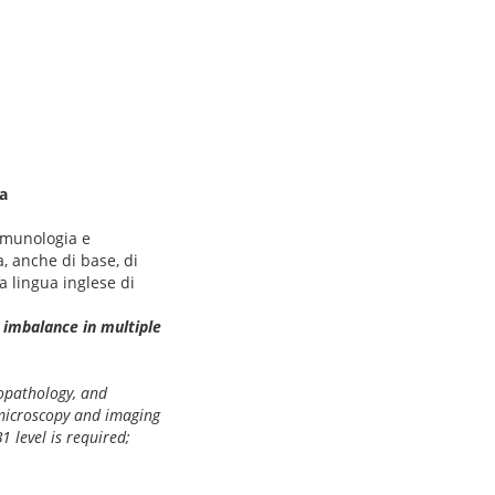
la
mmunologia e
a, anche di base, di
a lingua inglese di
 imbalance in multiple
opathology, and
f microscopy and imaging
 level is required;