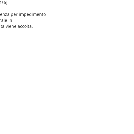
4s6]
presenza per impedimento
ale in
sta viene accolta.