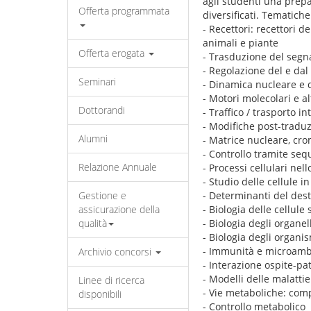
agli studenti una prep
Offerta programmata
diversificati. Tematich
- Recettori: recettori de
animali e piante
Offerta erogata
- Trasduzione del segn
- Regolazione del e dal
Seminari
- Dinamica nucleare e d
- Motori molecolari e a
Dottorandi
- Traffico / trasporto in
- Modifiche post-traduz
Alumni
- Matrice nucleare, cr
- Controllo tramite seq
Relazione Annuale
- Processi cellulari nel
- Studio delle cellule i
Gestione e
- Determinanti del dest
assicurazione della
- Biologia delle cellule
qualità
- Biologia degli organel
- Biologia degli organis
- Immunità e microamb
Archivio concorsi
- Interazione ospite-p
- Modelli delle malatt
Linee di ricerca
- Vie metaboliche: comp
disponibili
- Controllo metabolico