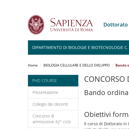
Dottorato
DIPARTIMENTO DI BIOLOGIE E BIOTECNOLOGIE C
Salta
al
Home
BIOLOGIA CELLULARE E DELLO SVILUPPO
Bando o
contenuto
principale
CONCORSO D
PHD COURSE
Bando ordina
Presentazione
Collegio dei docenti
Obiettivi form
Concorso di
ammissione 42° ciclo
Il corso di Dottorato in