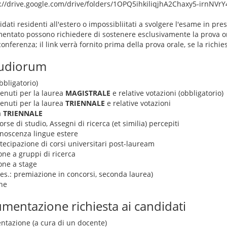
s://drive.google.com/drive/folders/1OPQ5ihkiliqjhA2Chaxy5-irnNVrY
idati residenti all'estero o impossibliitati a svolgere l'esame in 
entato possono richiedere di sostenere esclusivamente la prova or
onferenza; il link verrà fornito prima della prova orale, se la richie
tudiorum
bbligatorio)
tenuti per la laurea
MAGISTRALE
e relative votazioni (obbligatorio)
tenuti per la laurea
TRIENNALE
e relative votazioni
a
TRIENNALE
rse di studio, Assegni di ricerca (et similia) percepiti
conoscenza lingue estere
rtecipazione di corsi universitari post-lauream
one a gruppi di ricerca
ione a stage
. es.: premiazione in concorsi, seconda laurea)
he
mentazione richiesta ai candidati
entazione (a cura di un docente)