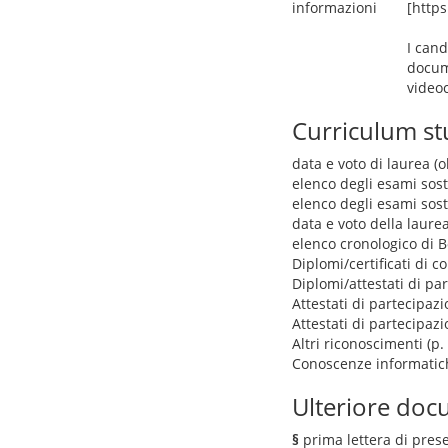
informazioni
[http
I cand
docum
videoc
Curriculum s
data e voto di laurea (o
elenco degli esami sos
elenco degli esami sos
data e voto della laure
elenco cronologico di Bo
Diplomi/certificati di 
Diplomi/attestati di pa
Attestati di partecipazi
Attestati di partecipaz
Altri riconoscimenti (p
Conoscenze informatic
Ulteriore docu
§
prima lettera di pres