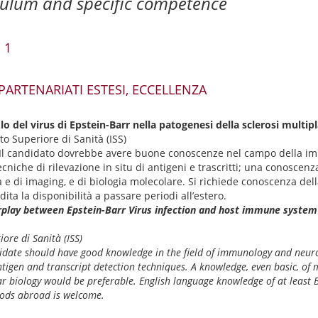
culum and specific competence
 1
 PARTENARIATI ESTESI, ECCELLENZA
lo del virus di Epstein-Barr nella patogenesi della sclerosi multip
uto Superiore di Sanità (ISS)
Il candidato dovrebbe avere buone conoscenze nel campo della i
cniche di rilevazione in situ di antigeni e trascritti; una conoscenz
 e di imaging, e di biologia molecolare. Si richiede conoscenza dell
dita la disponibilità a passare periodi all’estero.
erplay between Epstein-Barr Virus infection and host immune system
iore di Sanità (ISS)
date should have good knowledge in the field of immunology and neur
 antigen and transcript detection techniques. A knowledge, even basic, o
r biology would be preferable. English language knowledge of at least B1
iods abroad is welcome.