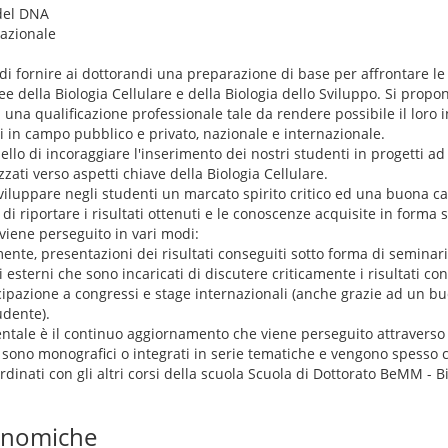
del DNA
lazionale
 di fornire ai dottorandi una preparazione di base per affrontare l
ee della Biologia Cellulare e della Biologia dello Sviluppo. Si propo
on una qualificazione professionale tale da rendere possibile il lor
i in campo pubblico e privato, nazionale e internazionale.
ello di incoraggiare l'inserimento dei nostri studenti in progetti a
zzati verso aspetti chiave della Biologia Cellulare.
viluppare negli studenti un marcato spirito critico ed una buona c
 di riportare i risultati ottenuti e le conoscenze acquisite in forma 
viene perseguito in vari modi:
ente, presentazioni dei risultati conseguiti sotto forma di seminari 
 esterni che sono incaricati di discutere criticamente i risultati con
ecipazione a congressi e stage internazionali (anche grazie ad un b
udente).
ntale è il continuo aggiornamento che viene perseguito attraverso 
 sono monografici o integrati in serie tematiche e vengono spesso c
ordinati con gli altri corsi della scuola Scuola di Dottorato BeMM - 
conomiche