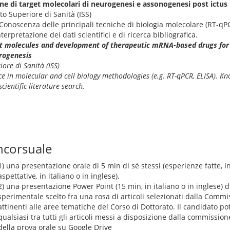
one di target molecolari di neurogenesi e assonogenesi post ictus
uto Superiore di Sanità (ISS)
Conoscenza delle principali tecniche di biologia molecolare (RT-qPC
terpretazione dei dati scientifici e di ricerca bibliografica.
rget molecules and development of therapeutic mRNA-based drugs fo
rogenesis
iore di Sanità (ISS)
e in molecular and cell biology methodologies (e.g. RT-qPCR, ELISA). K
cientific literature search.
ncorsuale
1) una presentazione orale di 5 min di sé stessi (esperienze fatte, int
aspettative, in italiano o in inglese).
2) una presentazione Power Point (15 min, in italiano o in inglese) d
sperimentale scelto fra una rosa di articoli selezionati dalla Comm
attinenti alle aree tematiche del Corso di Dottorato. Il candidato po
qualsiasi tra tutti gli articoli messi a disposizione dalla commissio
della prova orale su Google Drive