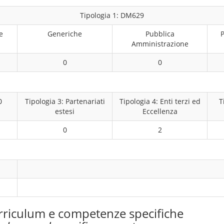
Tipologia 1: DM629
e
Generiche
Pubblica
P
Amministrazione
0
0
0
Tipologia 3: Partenariati
Tipologia 4: Enti terzi ed
T
estesi
Eccellenza
0
2
rriculum e competenze specifiche