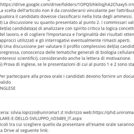
[https://drive.google.com/drive/folders/1OPQ5ihkiliqjhA2Chaxy5-i
La scelta dell'articolo non è da considerarsi vincolante per l’attribu
qualora il candidato dovesse classificarsi nella lista degli ammessi.
3) La discussione su quanto presentato al punto 2. I commissari va
del(la) candidato(a) di analizzare con spirito critico la logica conce
del lavoro, e di cogliere l’importanza e l'originalità dei risultati otte
approcci utilizzati e gli interrogativi eventualmente rimasti aperti.
4) Una discussione per valutare il profilo complessivo del(la) candi
pregressa, conoscenza delle tematiche generali di biologia cellulare
interessi scientifici), considerando anche la lettera di motivazione.
5) Prova di inglese, se le presentazioni di cui al punto 1 e 2 sono stat
Per partecipare alla prova orale i candidati devono fornire un docu
valido
INGLESE
teria: silvia.lopizzo@uniroma1.it Indirizzo web:https://phd.unirom
LARE-E-DELLO-SVILUPPO_nD3489_IT.aspx
ticoli tra cui scegliere quello da presentare all'esame orale saranno
la Drive al seguente link: