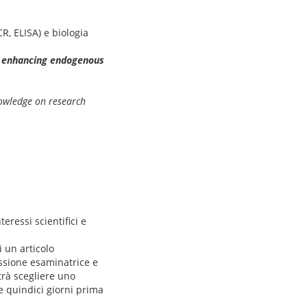
R, ELISA) e biologia
r enhancing endogenous
nowledge on research
eressi scientifici e
i un articolo
issione esaminatrice e
trà scegliere uno
ne quindici giorni prima