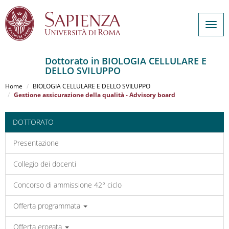
Togg
navig
Dottorato in BIOLOGIA CELLULARE E
DELLO SVILUPPO
Salta
al
Home
BIOLOGIA CELLULARE E DELLO SVILUPPO
contenuto
Gestione assicurazione della qualità - Advisory board
principale
DOTTORATO
Presentazione
Collegio dei docenti
Concorso di ammissione 42° ciclo
Offerta programmata
Offerta erogata