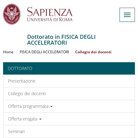
Togg
navig
Dottorato in FISICA DEGLI
ACCELERATORI
Salta
al
Home
FISICA DEGLI ACCELERATORI
Collegio dei docenti
contenuto
principale
DOTTORATO
Presentazione
Collegio dei docenti
Offerta programmata
Offerta erogata
Seminari