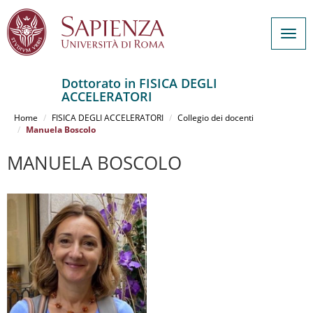
Togg
navig
Dottorato in FISICA DEGLI
ACCELERATORI
Salta
al
Home
FISICA DEGLI ACCELERATORI
Collegio dei docenti
contenuto
Manuela Boscolo
principale
MANUELA BOSCOLO