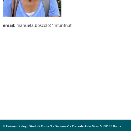
email
: manuela.boscolo@lnf.infn.it
© Università degli Studi di Roma "La Sapienza" - Piazzale Aldo Moro 5, 00185 Roma