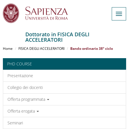
Togg
navig
Dottorato in FISICA DEGLI
ACCELERATORI
Salta
al
Home
FISICA DEGLI ACCELERATORI
Bando ordinario 38° ciclo
contenuto
principale
PHD COURSE
Presentazione
Collegio dei docenti
Offerta programmata
Offerta erogata
Seminari