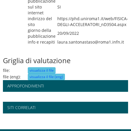
pubblicazione
sul sito
SI
internet
indirizzo del
https://phd.uniroma1.it/web/FISICA-
sito
DEGLI-ACCELERATORI_nD3504.aspx
giorno della
20/09/2022
pubblicazione
info e recapiti
laura.santonastaso@roma1.infn.it
Griglia di valutazione
file:
visualizza il file
file (eng):
visualizza il file (eng)
APPROFONDIMENTI
SITI CORRELATI