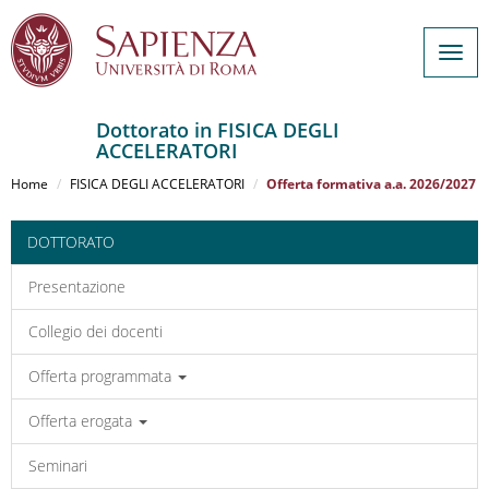
Togg
navig
Dottorato in FISICA DEGLI
ACCELERATORI
Salta
al
Home
FISICA DEGLI ACCELERATORI
Offerta formativa a.a. 2026/2027
contenuto
principale
DOTTORATO
Presentazione
Collegio dei docenti
Offerta programmata
Offerta erogata
Seminari