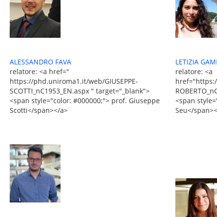
ALESSANDRO FAVA
LETIZIA GA
relatore: <a href="
relatore: <a
https://phd.uniroma1.it/web/GIUSEPPE-
href="https:
SCOTTI_nC1953_EN.aspx " target="_blank">
ROBERTO_nC8
<span style="color: #000000;"> prof. Giuseppe
<span style=
Scotti</span></a>
Seu</span><