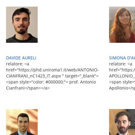
SIMONA D'A
DAVIDE AURELI
relatore: <a
relatore: <a
href="https
href="https://phd.uniroma1.it/web/ANTONIO-
APOLLONIO_n
CIANFRANI_nC1423_IT.aspx " target="_blank">
<span style=
<span style="color: #000000;"> prof. Antonio
Apollonio</
Cianfrani</span></a>