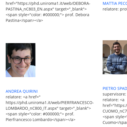
MATTIA PECC
href="https://phd.uniroma1.it/web/DEBORA-
relatore: pro
PASTINA_nC803_EN.aspx" target="_blank">
<span style="color: #000000;"> prof. Debora
Pastina</span></a>
PIETRO SPA
ANDREA QUIRINI
supervisore
relatore: <a href="
relatore: <a
https://phd.uniroma1.it/web/PIERFRANCESCO-
href="https
LOMBARDO_nC800_IT.aspx" target="_blank">
CUOMO_nC795
<span style="color: #000000;"> prof.
<span style=
Pierfrancesco Lombardo</span></a>
Cuomo</spa