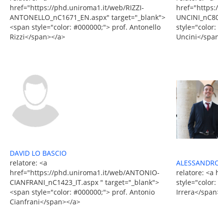
href="https:
href="https://phd.uniroma1.it/web/RIZZI-
UNCINI_nC80
ANTONELLO_nC1671_EN.aspx" target="_blank">
style="color:
<span style="color: #000000;"> prof. Antonello
Uncini</spa
Rizzi</span></a>
DAVID LO BASCIO
relatore: <a
ALESSANDR
href="https://phd.uniroma1.it/web/ANTONIO-
relatore: <a
CIANFRANI_nC1423_IT.aspx " target="_blank">
style="color
<span style="color: #000000;"> prof. Antonio
Irrera</span
Cianfrani</span></a>