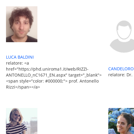
LUCA BALDINI
relatore: <a
CANDELORO
href="https://phd.uniroma1.it/web/RIZZI-
relatore: Dr.
ANTONELLO_nC1671_EN.aspx" target="_blank">
<span style="color: #000000;"> prof. Antonello
Rizzi</span></a>