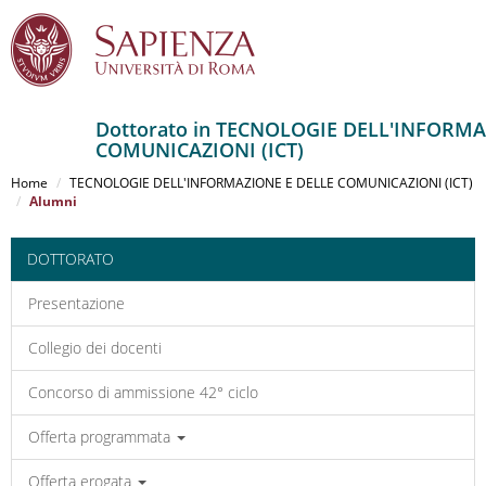
Dottorato in TECNOLOGIE DELL'INFORMA
COMUNICAZIONI (ICT)
Salta
al
Home
TECNOLOGIE DELL'INFORMAZIONE E DELLE COMUNICAZIONI (ICT)
contenuto
Alumni
principale
DOTTORATO
Presentazione
Collegio dei docenti
Concorso di ammissione 42° ciclo
Offerta programmata
Offerta erogata