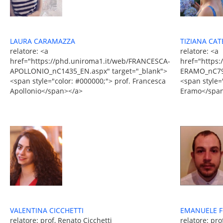
TIZIANA CA
LAURA CARAMAZZA
relatore: <a
relatore: <a
href="https
href="https://phd.uniroma1.it/web/FRANCESCA-
ERAMO_nC797
APOLLONIO_nC1435_EN.aspx" target="_blank">
<span style=
<span style="color: #000000;"> prof. Francesca
Eramo</spa
Apollonio</span></a>
EMANUELE 
VALENTINA CICCHETTI
relatore: pr
relatore: prof, Renato Cicchetti