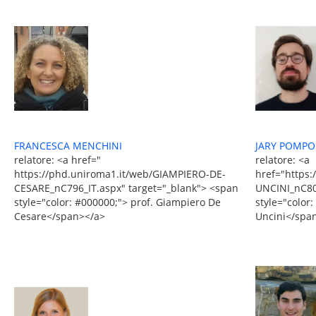
FRANCESCA MENCHINI
JARY POMPO
relatore: <a href="
relatore: <a
https://phd.uniroma1.it/web/GIAMPIERO-DE-
href="https:
CESARE_nC796_IT.aspx" target="_blank"> <span
UNCINI_nC80
style="color: #000000;"> prof. Giampiero De
style="color:
Cesare</span></a>
Uncini</spa