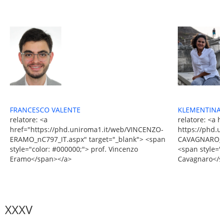
FRANCESCO VALENTE
KLEMENTINA
relatore: <a
relatore: <a 
href="https://phd.uniroma1.it/web/VINCENZO-
https://phd
ERAMO_nC797_IT.aspx" target="_blank"> <span
CAVAGNARO_n
style="color: #000000;"> prof. Vincenzo
<span style=
Eramo</span></a>
Cavagnaro</
XXXV