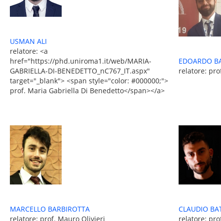
USMAN ALI
relatore: <a
href="https://phd.uniroma1.it/web/MARIA-
EDOARDO BA
GABRIELLA-DI-BENEDETTO_nC767_IT.aspx"
relatore: pro
target="_blank"> <span style="color: #000000;">
prof. Maria Gabriella Di Benedetto</span></a>
MARCELLO BARBIROTTA
CLAUDIO BA
relatore: prof. Mauro Olivieri
relatore: pro