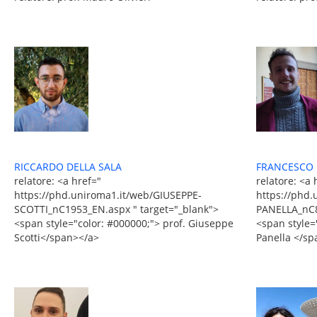
RICCARDO DELLA SALA
FRANCESCO 
relatore: <a href="
relatore: <a 
https://phd.uniroma1.it/web/GIUSEPPE-
https://phd
SCOTTI_nC1953_EN.aspx " target="_blank">
PANELLA_nC8
<span style="color: #000000;"> prof. Giuseppe
<span style=
Scotti</span></a>
Panella </sp