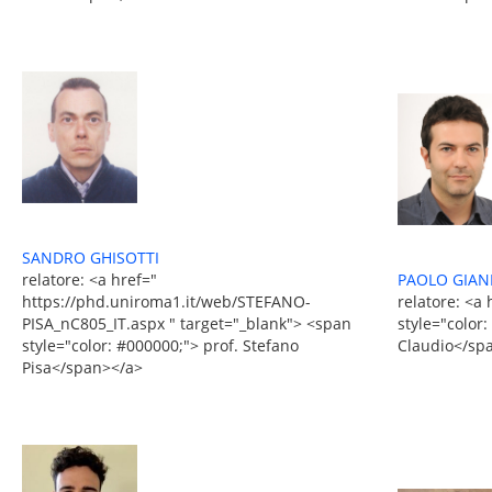
SANDRO GHISOTTI
relatore: <a href="
PAOLO GIAN
https://phd.uniroma1.it/web/STEFANO-
relatore: <a
PISA_nC805_IT.aspx " target="_blank"> <span
style="color:
style="color: #000000;"> prof. Stefano
Claudio</sp
Pisa</span></a>