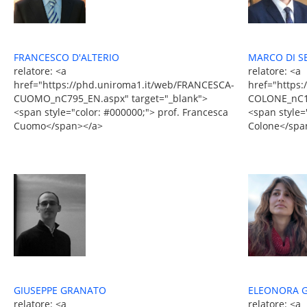
MARCO DI S
FRANCESCO D'ALTERIO
relatore: <a
relatore: <a
href="https:
href="https://phd.uniroma1.it/web/FRANCESCA-
COLONE_nC14
CUOMO_nC795_EN.aspx" target="_blank">
<span style=
<span style="color: #000000;"> prof. Francesca
Colone</spa
Cuomo</span></a>
ELEONORA G
GIUSEPPE GRANATO
relatore: <a
relatore: <a