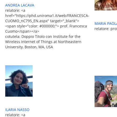
ANDREA LACAVA
relatore: <a
href="https://phd.uniroma1.it/web/FRANCESCA-
CUOMO_nC795_EN.aspx" target="_blank">
MARIA PAOL
<span style="color: #000000;"> prof. Francesca
relatore: pr
Cuomo</span></a>
cotutela: Doppio Titolo con Institute for the
Wireless Internet of Things at Northeastern
University, Boston, MA, USA
ILARIA NASSO
relatore: <a