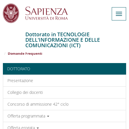
Togg
navig
Dottorato in TECNOLOGIE
DELL'INFORMAZIONE E DELLE
Salta
COMUNICAZIONI (ICT)
al
Home
TECNOLOGIE DELL'INFORMAZIONE E DELLE COMUNICAZIONI (ICT)
contenuto
Domande Frequenti
principale
DOTTORATO
Presentazione
Collegio dei docenti
Concorso di ammissione 42° ciclo
Offerta programmata
Offerta erogata