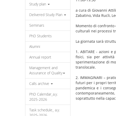
Study plan
a cura di Giovanni Attil
Delivered Study Plan
Zabatino, Vida Rucli, L
Seminars
Momento di confronto co
culturali nei processi tr
PhD Students
La giornata sarà struttu
Alumni
1. ABITARE - azioni e 
fisici, sia per attivi
Annual report
sperimentazione di mod
translocale.
Management and
Assurance of Quality
2. IMMAGINARI – prati
futuri per i propri terr
Calls archive
pandemica e i consegu
contemporaneamente, l
PhD Calendar_a.y.
soprattutto nella capaci
2025-2026
Task schedule_ a.y.
2025-2026