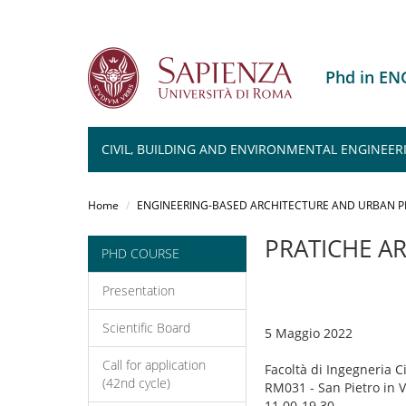
Phd in E
CIVIL, BUILDING AND ENVIRONMENTAL ENGINEER
Salta
al
Home
ENGINEERING-BASED ARCHITECTURE AND URBAN 
contenuto
principale
PRATICHE AR
PHD COURSE
Presentation
Scientific Board
5 Maggio 2022
Call for application
Facoltà di Ingegneria Ci
(42nd cycle)
RM031 - San Pietro in Vi
11.00-19.30