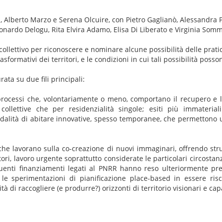
i, Alberto Marzo e Serena Olcuire, con Pietro Gaglianò, Alessandra Pi
eonardo Delogu, Rita Elvira Adamo, Elisa Di Liberato e Virginia So
llettivo per riconoscere e nominare alcune possibilità delle pratic
asformativi dei territori, e le condizioni in cui tali possibilità posso
rata su due fili principali:
processi che, volontariamente o meno, comportano il recupero e la
tà collettive che per residenzialità singole; esiti più immateri
alità di abitare innovative, spesso temporanee, che permettono 
che lavorano sulla co-creazione di nuovi immaginari, offrendo st
itori, lavoro urgente soprattutto considerate le particolari circostanz
enti finanziamenti legati al PNRR hanno reso ulteriormente press
e sperimentazioni di pianificazione place-based in essere risco
tà di raccogliere (e produrre?) orizzonti di territorio visionari e cap