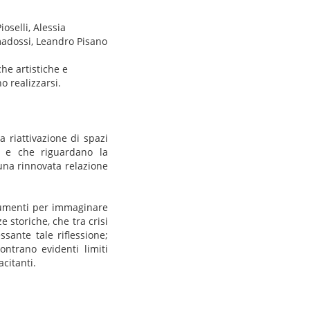
oselli, Alessia
mmadossi, Leandro Pisano
he artistiche e
no realizzarsi.
 riattivazione di spazi
ali e che riguardano la
una rinnovata relazione
rumenti per immaginare
e storiche, che tra crisi
ante tale riflessione;
ntrano evidenti limiti
acitanti.