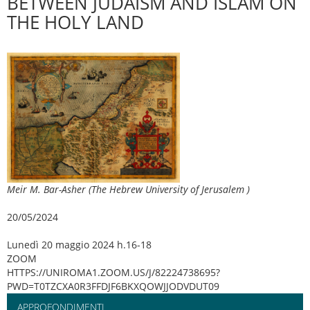
BETWEEN JUDAISM AND ISLAM ON
THE HOLY LAND
Meir M. Bar-Asher (The Hebrew University of Jerusalem )
20/05/2024
Lunedì 20 maggio 2024 h.16-18
ZOOM
HTTPS://UNIROMA1.ZOOM.US/J/82224738695?
PWD=T0TZCXA0R3FFDJF6BKXQOWJJODVDUT09
APPROFONDIMENTI