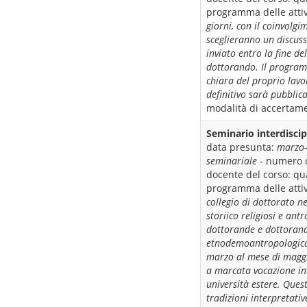
programma delle attiv
giorni, con il coinvolg
sceglieranno un discuss
inviato entro la fine d
dottorando. Il program
chiara del proprio lav
definitivo sarà pubblic
modalità di accertame
Seminario interdiscip
data presunta:
marzo
seminariale
- numero 
docente del corso:
qua
programma delle attiv
collegio di dottorato n
storiico religiosi e ant
dottorande e dottorandi 
etnodemoantropologica 
marzo al mese di maggio
a marcata vocazione int
università estere. Ques
tradizioni interpretative