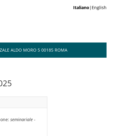
Italiano
|English
AZZALE ALDO MORO 5 00185 ROMA
025
ione:
seminariale
-