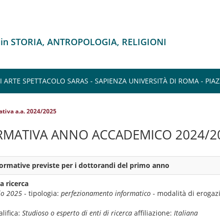
 in STORIA, ANTROPOLOGIA, RELIGIONI
 ARTE SPETTACOLO SARAS - SAPIENZA UNIVERSITÀ DI ROMA - PI
ativa a.a. 2024/2025
RMATIVA ANNO ACCADEMICO 2024/2
 formative previste per i dottorandi del primo anno
a ricerca
io 2025
- tipologia:
perfezionamento informatico
- modalità di erogaz
lifica:
Studioso o esperto di enti di ricerca
affiliazione:
Italiana