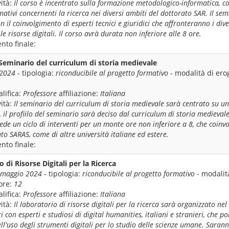
ità:
Il corso è incentrato sulla formazione metodologico-informatica, co
mativi concernenti la ricerca nei diversi ambiti del dottorato SAR. Il se
n il coinvolgimento di esperti tecnici e giuridici che affronteranno i div
e le risorse digitali. Il corso avrà durata non inferiore alle 8 ore.
nto finale:
Seminario del curriculum di storia medievale
/2024
- tipologia:
riconducibile al progetto formativo
- modalità di ero
lifica:
Professore
affiliazione:
Italiana
ità:
Il seminario del curriculum di storia medievale sarà centrato su u
 il profiilo del seminario sarà deciso dal curriculum di storia medieval
ede un ciclo di interventi per un monte ore non inferiore a 8, che coinvo
to SARAS, come di altre università italiane ed estere.
nto finale:
di Risorse Digitali per la Ricerca
-maggio 2024
- tipologia:
riconducibile al progetto formativo
- modalit
ore:
12
lifica:
Professore
affiliazione:
Italiana
ità:
Il laboratorio di risorse digitali per la ricerca sarà organizzato ne
i con esperti e studiosi di digital humanities, italiani e stranieri, che 
ell'uso degli strumenti digitali per lo studio delle scienze umane. Sarann