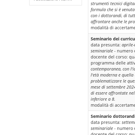
strumenti tecnici digita
formula che si è venuta
con i dottorandi, di tut
affrontare anche le pro
modalità di accertame
Seminario dei curric
data presunta:
aprile
seminariale
- numero 
docente del corso:
qua
programma delle attiv
contemporanea, con l'i
l'età moderna e quella 
problematizzare le ques
mese di settembre 2024
di essere affrontate ne
inferiore a 8.
modalità di accertame
Seminario dottorand
data presunta:
settem
seminariale
- numero 
docente del corso:
qua