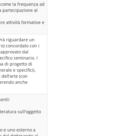
ì come la frequenza ad
a partecipazione al
are attività formative e
ovrà riguardare un
tro) concordato con i
e approvato dal
cifico seminario. I
a di progetto di
rale e specifici),
 dell’arte (con
inserendo anche
enti:
teratura sull'oggetto
io e uno esterno a
e del dottorando al