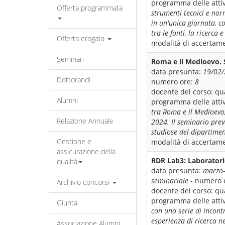
programma delle attiv
Offerta programmata
strumenti tecnici e nor
in un'unica giornata, co
tra le fonti, la ricerca 
Offerta erogata
modalità di accertame
Seminari
Roma e il Medioevo. 
data presunta:
19/02
Dottorandi
numero ore:
8
docente del corso:
qua
Alumni
programma delle attiv
tra Roma e il Medioevo,
Relazione Annuale
2024. Il seminario prev
studiose del dipartimen
Gestione e
modalità di accertame
assicurazione della
RDR Lab3: Laboratorio 
qualità
data presunta:
marzo
seminariale
- numero 
Archivio concorsi
docente del corso:
qua
programma delle attiv
Giunta
con una serie di incontr
esperienza di ricerca n
Associazione Alumni