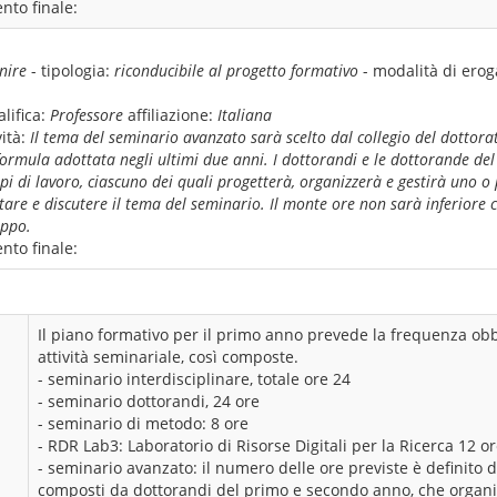
nto finale:
nire
- tipologia:
riconducibile al progetto formativo
- modalità di ero
lifica:
Professore
affiliazione:
Italiana
ità:
Il tema del seminario avanzato sarà scelto dal collegio del dottora
ormula adottata negli ultimi due anni. I dottorandi e le dottorande de
ppi di lavoro, ciascuno dei quali progetterà, organizzerà e gestirà uno o 
tare e discutere il tema del seminario. Il monte ore non sarà inferiore
uppo.
nto finale:
Il piano formativo per il primo anno prevede la frequenza obbl
attività seminariale, così composte.
- seminario interdisciplinare, totale ore 24
- seminario dottorandi, 24 ore
- seminario di metodo: 8 ore
- RDR Lab3: Laboratorio di Risorse Digitali per la Ricerca 12 o
- seminario avanzato: il numero delle ore previste è definito d
composti da dottorandi del primo e secondo anno, che organiz