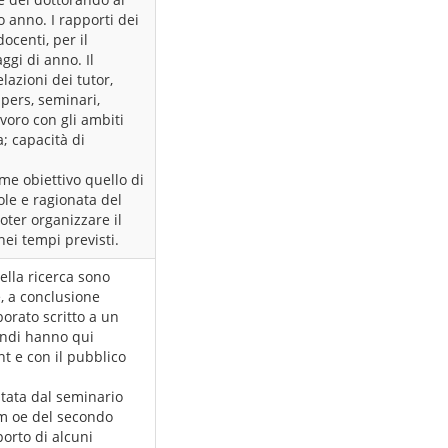
 anno. I rapporti dei
ocenti, per il
ggi di anno. Il
lazioni dei tutor,
pers, seminari,
avoro con gli ambiti
a; capacità di
ome obiettivo quello di
le e ragionata del
oter organizzare il
nei tempi previsti.
della ricerca sono
e, a conclusione
borato scritto a un
randi hanno qui
nt e con il pubblico
tata dal seminario
im oe del secondo
pporto di alcuni