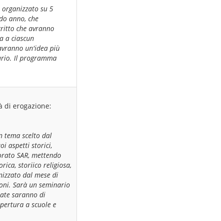
 organizzato su 5
ndo anno, che
critto che avranno
ta a ciascun
avranno un'idea più
ario. Il programma
à di erogazione:
n tema scelto dal
i aspetti storici,
ttorato SAR, mettendo
ica, storiico religiosa,
nizzato dal mese di
ioni. Sarà un seminario
tate saranno di
apertura a scuole e