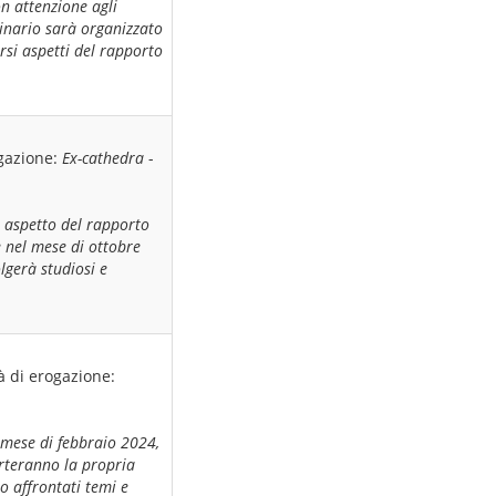
n attenzione agli
minario sarà organizzato
ersi aspetti del rapporto
gazione:
Ex-cathedra
-
n aspetto del rapporto
e nel mese di ottobre
lgerà studiosi e
à di erogazione:
l mese di febbraio 2024,
porteranno la propria
o affrontati temi e