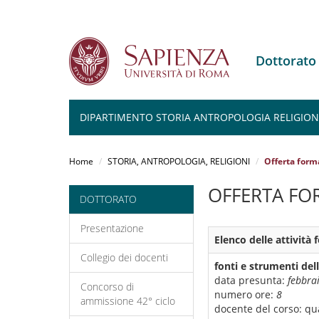
Dottorato
DIPARTIMENTO STORIA ANTROPOLOGIA RELIGIONI
Salta
al
Home
STORIA, ANTROPOLOGIA, RELIGIONI
Offerta form
contenuto
principale
OFFERTA FO
DOTTORATO
Presentazione
Elenco delle attività
Collegio dei docenti
fonti e strumenti dell
data presunta:
febbra
Concorso di
numero ore:
8
ammissione 42° ciclo
docente del corso:
qua