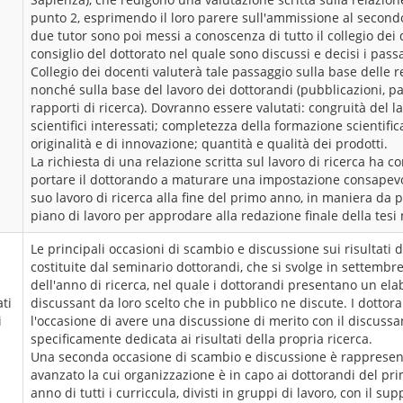
punto 2, esprimendo il loro parere sull'ammissione al secondo
due tutor sono poi messi a conoscenza di tutto il collegio dei d
consiglio del dottorato nel quale sono discussi e decisi i passa
Collegio dei docenti valuterà tale passaggio sulla base delle re
nonché sulla base del lavoro dei dottorandi (pubblicazioni, pa
rapporti di ricerca). Dovranno essere valutati: congruità del l
scientifici interessati; completezza della formazione scientific
originalità e di innovazione; quantità e qualità dei prodotti.
La richiesta di una relazione scritta sul lavoro di ricerca ha c
portare il dottorando a maturare una impostazione consapevo
suo lavoro di ricerca alla fine del primo anno, in maniera da p
piano di lavoro per approdare alla redazione finale della tesi 
Le principali occasioni di scambio e discussione sui risultati 
costituite dal seminario dottorandi, che si svolge in settembr
dell'anno di ricerca, nel quale i dottorandi presentano un ela
ati
discussant da loro scelto che in pubblico ne discute. I dotto
i
l'occasione di avere una discussione di merito con il discussa
specificamente dedicata ai risultati della propria ricerca.
Una seconda occasione di scambio e discussione è rappresen
avanzato la cui organizzazione è in capo ai dottorandi del pr
anno di tutti i curriccula, divisti in gruppi di lavoro, con il su