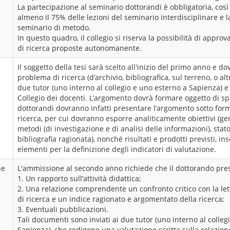
La partecipazione al seminario dottorandi è obbligatoria, cos
almeno il 75% delle lezioni del seminario interdisciplinare e l
seminario di metodo.
In questo quadro, il collegio si riserva la possibilità di approv
di ricerca proposte autonomanente.
Il soggetto della tesi sarà scelto all'inizio del primo anno e d
problema di ricerca (d’archivio, bibliografica, sul terreno, o al
due tutor (uno interno al collegio e uno esterno a Sapienza) 
Collegio dei docenti. L’argomento dovrà formare oggetto di spe
dottorandi dovranno infatti presentare l’argomento sotto form
ricerca, per cui dovranno esporre analiticamente obiettivi (gene
metodi (di investigazione e di analisi delle informazioni), stato
bibliografia ragionata), nonché risultati e prodotti previsti, 
elementi per la definizione degli indicatori di valutazione.
he
L'ammissione al secondo anno richiede che il dottorando pres
1. Un rapporto sull’attività didattica;
2. Una relazione comprendente un confronto critico con la let
di ricerca e un indice ragionato e argomentato della ricerca;
3. Eventuali pubblicazioni.
Tali documenti sono inviati ai due tutor (uno interno al colleg
Sapienza), che redigono una valutazione scritta sulla relazion