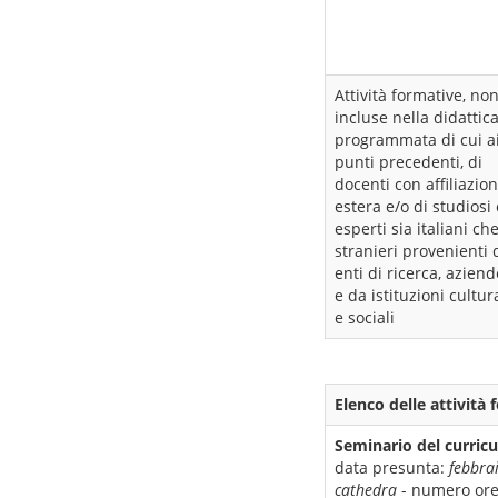
Attività formative, no
incluse nella didattic
programmata di cui a
punti precedenti, di
docenti con affiliazio
estera e/o di studiosi
esperti sia italiani ch
stranieri provenienti 
enti di ricerca, aziend
e da istituzioni cultura
e sociali
Elenco delle attività
Seminario del curric
data presunta:
febbra
cathedra
- numero or