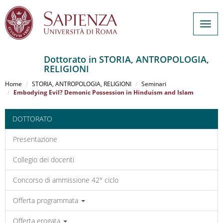
Togg
navig
Dottorato in STORIA, ANTROPOLOGIA,
RELIGIONI
Salta
al
Home
STORIA, ANTROPOLOGIA, RELIGIONI
Seminari
contenuto
Embodying Evil? Demonic Possession in Hinduism and Islam
principale
DOTTORATO
Presentazione
Collegio dei docenti
Concorso di ammissione 42° ciclo
Offerta programmata
Offerta erogata