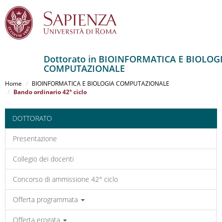
Dottorato in BIOINFORMATICA E BIOLOG
COMPUTAZIONALE
Salta
al
Home
BIOINFORMATICA E BIOLOGIA COMPUTAZIONALE
contenuto
Bando ordinario 42° ciclo
principale
DOTTORATO
Presentazione
Collegio dei docenti
Concorso di ammissione 42° ciclo
Offerta programmata
Offerta erogata