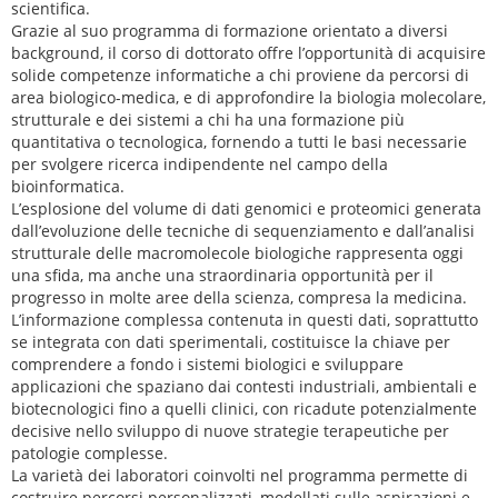
scientifica.
Grazie al suo programma di formazione orientato a diversi
background, il corso di dottorato offre l’opportunità di acquisire
solide competenze informatiche a chi proviene da percorsi di
area biologico-medica, e di approfondire la biologia molecolare,
strutturale e dei sistemi a chi ha una formazione più
quantitativa o tecnologica, fornendo a tutti le basi necessarie
per svolgere ricerca indipendente nel campo della
bioinformatica.
L’esplosione del volume di dati genomici e proteomici generata
dall’evoluzione delle tecniche di sequenziamento e dall’analisi
strutturale delle macromolecole biologiche rappresenta oggi
una sfida, ma anche una straordinaria opportunità per il
progresso in molte aree della scienza, compresa la medicina.
L’informazione complessa contenuta in questi dati, soprattutto
se integrata con dati sperimentali, costituisce la chiave per
comprendere a fondo i sistemi biologici e sviluppare
applicazioni che spaziano dai contesti industriali, ambientali e
biotecnologici fino a quelli clinici, con ricadute potenzialmente
decisive nello sviluppo di nuove strategie terapeutiche per
patologie complesse.
La varietà dei laboratori coinvolti nel programma permette di
costruire percorsi personalizzati, modellati sulle aspirazioni e