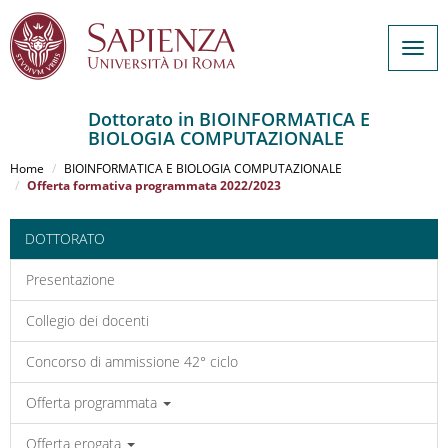
Togg
navig
Dottorato in BIOINFORMATICA E
BIOLOGIA COMPUTAZIONALE
Salta
al
Home
BIOINFORMATICA E BIOLOGIA COMPUTAZIONALE
contenuto
Offerta formativa programmata 2022/2023
principale
DOTTORATO
Presentazione
Collegio dei docenti
Concorso di ammissione 42° ciclo
Offerta programmata
Offerta erogata