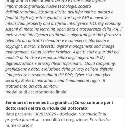
programma delle attività:
Diritto e transizione digitale
(Informatica giuridica, nuove tecnologie, società
dell’informazione, big data, diritto dell’informatica, natura e
finalità degli algoritmi giuridici, start-up e PMI innovative,
intellectual property and artificial intelligence, HCI, Gig economy,
sistemi di machine learning, open data e trasparenza della P.A. Il
metaverso); Intelligenza artificiale e algoritmi giuridici (Processo
telematico, contratti telematici e e-commerce, blockhain e
copyright, marchi e brevetti, digital management and change
management, Cloud Service Provider. Aspetti etici e giuridici nei
modelli di IA. Uso e responsabilità degli algoritmi di IA);
Digitalizzazione e privacy (Reati informatici, Cloud computing,
profilazione e data, evoluzione della privacy nell’era digitale.
Competenze e responsabilità del DPO, Cyber risk and cyber
security, Biotech innovations and Fundamental rights. Il
trattamento dei dati sanitari)
modalità di accertamento finale:
Seminari di ermeneutica giuridica (Corso comune per i
dottorandi dei tre curricula del Dottorato)
data presunta:
30/03/2026
- tipologia:
riconducibile al
progetto formativo
- modalità di erogazione:
Ex-cathedra
-
numero ore:
8