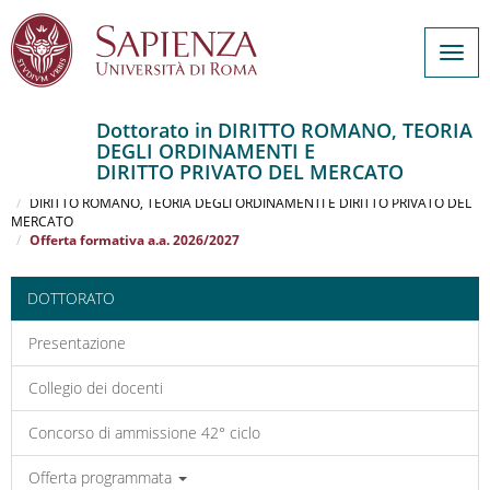
Togg
navig
Dottorato in DIRITTO ROMANO, TEORIA
DEGLI ORDINAMENTI E
Salta
DIRITTO PRIVATO DEL MERCATO
al
Home
contenuto
DIRITTO ROMANO, TEORIA DEGLI ORDINAMENTI E DIRITTO PRIVATO DEL
MERCATO
principale
Offerta formativa a.a. 2026/2027
DOTTORATO
Presentazione
Collegio dei docenti
Concorso di ammissione 42° ciclo
Offerta programmata