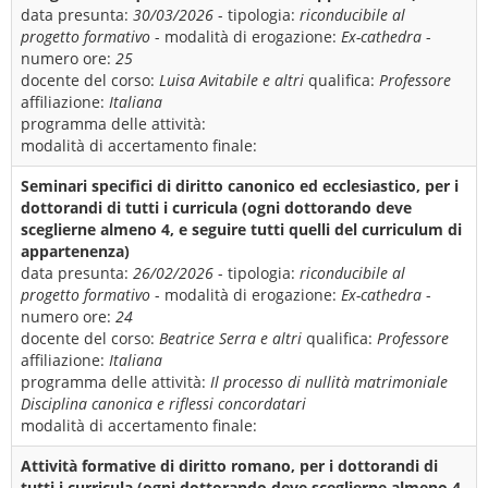
data presunta:
30/03/2026
- tipologia:
riconducibile al
progetto formativo
- modalità di erogazione:
Ex-cathedra
-
numero ore:
25
docente del corso:
Luisa Avitabile e altri
qualifica:
Professore
affiliazione:
Italiana
programma delle attività:
modalità di accertamento finale:
Seminari specifici di diritto canonico ed ecclesiastico, per i
dottorandi di tutti i curricula (ogni dottorando deve
sceglierne almeno 4, e seguire tutti quelli del curriculum di
appartenenza)
data presunta:
26/02/2026
- tipologia:
riconducibile al
progetto formativo
- modalità di erogazione:
Ex-cathedra
-
numero ore:
24
docente del corso:
Beatrice Serra e altri
qualifica:
Professore
affiliazione:
Italiana
programma delle attività:
Il processo di nullità matrimoniale
Disciplina canonica e riflessi concordatari
modalità di accertamento finale:
Attività formative di diritto romano, per i dottorandi di
tutti i curricula (ogni dottorando deve sceglierne almeno 4,