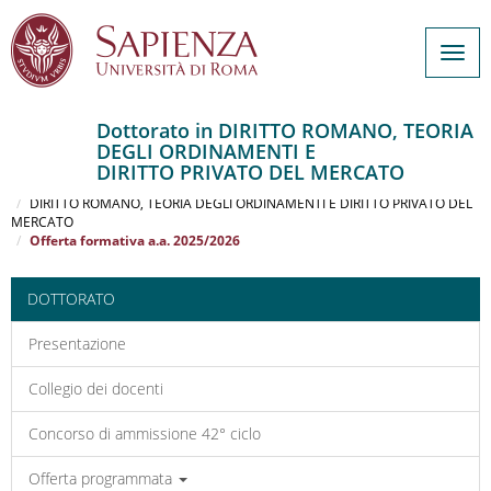
Togg
navig
Dottorato in DIRITTO ROMANO, TEORIA
DEGLI ORDINAMENTI E
Salta
DIRITTO PRIVATO DEL MERCATO
al
Home
contenuto
DIRITTO ROMANO, TEORIA DEGLI ORDINAMENTI E DIRITTO PRIVATO DEL
MERCATO
principale
Offerta formativa a.a. 2025/2026
DOTTORATO
Presentazione
Collegio dei docenti
Concorso di ammissione 42° ciclo
Offerta programmata