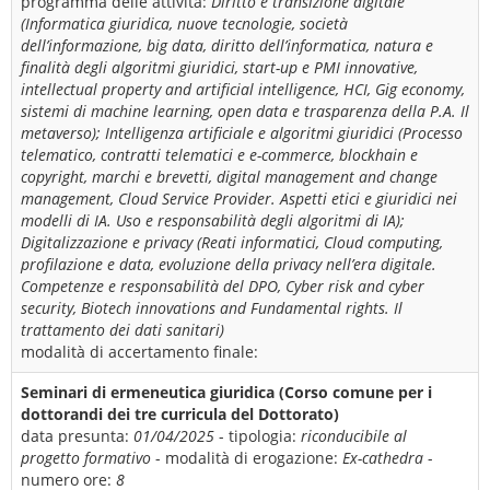
programma delle attività:
Diritto e transizione digitale
(Informatica giuridica, nuove tecnologie, società
dell’informazione, big data, diritto dell’informatica, natura e
finalità degli algoritmi giuridici, start-up e PMI innovative,
intellectual property and artificial intelligence, HCI, Gig economy,
sistemi di machine learning, open data e trasparenza della P.A. Il
metaverso); Intelligenza artificiale e algoritmi giuridici (Processo
telematico, contratti telematici e e-commerce, blockhain e
copyright, marchi e brevetti, digital management and change
management, Cloud Service Provider. Aspetti etici e giuridici nei
modelli di IA. Uso e responsabilità degli algoritmi di IA);
Digitalizzazione e privacy (Reati informatici, Cloud computing,
profilazione e data, evoluzione della privacy nell’era digitale.
Competenze e responsabilità del DPO, Cyber risk and cyber
security, Biotech innovations and Fundamental rights. Il
trattamento dei dati sanitari)
modalità di accertamento finale:
Seminari di ermeneutica giuridica (Corso comune per i
dottorandi dei tre curricula del Dottorato)
data presunta:
01/04/2025
- tipologia:
riconducibile al
progetto formativo
- modalità di erogazione:
Ex-cathedra
-
numero ore:
8