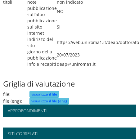
titoli
note
non indicato
pubblicazione
NO
sull'albo
pubblicazione
sul sito
SI
internet
indirizzo del
https://web.uniroma1.it/deap/dottorato
sito
giorno della
20/07/2023
pubblicazione
info e recapiti
deap@uniroma1.it
Griglia di valutazione
file:
visualizza il file
file (eng):
visualizza il file (eng)
APPROFONDIMENTI
SITI CORRELATI