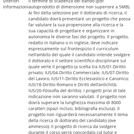
ulteriori
il termine di scadenza del bando (pdf
informazioni
autoprodotto di dimensione non superiore a 5MB).
Ai fini della selezione per il dottorato di ricerca, il
candidato dovrà presentare un progetto che possa
far valutare la sua propensione alla ricerca e la
sua capacità di progettare e organizzare in
autonomia le diverse fasi del progetto. Il progetto,
redatto in italiano o in inglese, deve indicare
espressamente sul frontespizio il curriculum
nell’ambito del quale il candidato intende svolgere
il dottorato e il settore scientifico disciplinare sul
quale verte il progetto (a scelta tra IUS/01-Diritto
privato; IUS/04-Diritto Commerciale; IUS/07-Diritto
del Lavoro, IUS/11-Diritto Ecclesiastico e Canonico;
IUS/18-Diritto Romano e Diritti dell’antichità;
IUS/20-Filosofia del diritto). I progetti privi di tale
indicazione non saranno valutati. Il progetto non
dovrà superare la lunghezza massima di 8000
caratteri (spazi inclusi, bibliografia esclusa). Il
progetto non riguarderà necessariamente il tema
della ricerca di dottorato del candidato (ove
ammesso); il progetto di ricerca da svolgere
durante il corso verrà concordato col tutor e