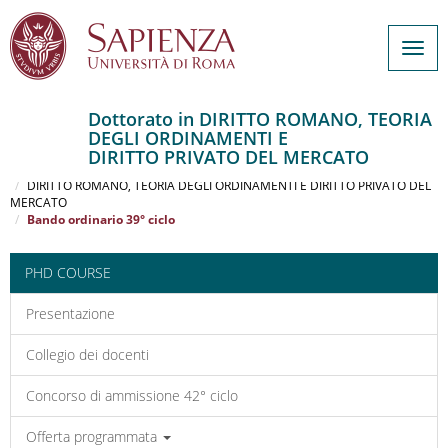
Togg
navig
Dottorato in DIRITTO ROMANO, TEORIA
DEGLI ORDINAMENTI E
Salta
DIRITTO PRIVATO DEL MERCATO
al
Home
contenuto
DIRITTO ROMANO, TEORIA DEGLI ORDINAMENTI E DIRITTO PRIVATO DEL
MERCATO
principale
Bando ordinario 39° ciclo
PHD COURSE
Presentazione
Collegio dei docenti
Concorso di ammissione 42° ciclo
Offerta programmata