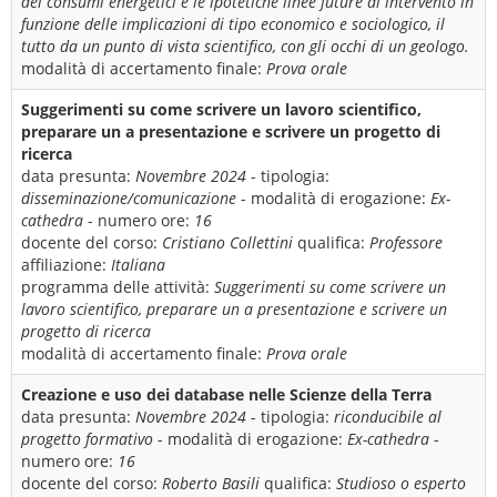
dei consumi energetici e le ipotetiche linee future di intervento in
funzione delle implicazioni di tipo economico e sociologico, il
tutto da un punto di vista scientifico, con gli occhi di un geologo.
modalità di accertamento finale:
Prova orale
Suggerimenti su come scrivere un lavoro scientifico,
preparare un a presentazione e scrivere un progetto di
ricerca
data presunta:
Novembre 2024
- tipologia:
disseminazione/comunicazione
- modalità di erogazione:
Ex-
cathedra
- numero ore:
16
docente del corso:
Cristiano Collettini
qualifica:
Professore
affiliazione:
Italiana
programma delle attività:
Suggerimenti su come scrivere un
lavoro scientifico, preparare un a presentazione e scrivere un
progetto di ricerca
modalità di accertamento finale:
Prova orale
Creazione e uso dei database nelle Scienze della Terra
data presunta:
Novembre 2024
- tipologia:
riconducibile al
progetto formativo
- modalità di erogazione:
Ex-cathedra
-
numero ore:
16
docente del corso:
Roberto Basili
qualifica:
Studioso o esperto