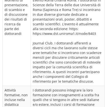
Momenti di
Evento Roma chiama Roma. I dottorandi in
presentazione,
Scienze della Terra delle due Università di
di scambio e
Roma (Sapienza e Roma Tre) si incontrano
di discussione
in due diverse giornate dedicate a
dei risultati di
presentazioni orali, poster, dibattiti e
ricerca da
scambi scientifici. L'evento è attualmente
parte dei
alla seconda edizione: https:
dottorandi
https://www.dst.uniroma1.it/node/8403
Journal Club. I dottorandi afferenti a
diversi cicli ma che lavorano sulle stesse
aree tematiche si incontrano con scadenze
mensili per discutere criticamente articoli
scientifici che sono considerati di notevole
impatto per la comunità scientifica di
riferimento. A questi incontri partecipano
anche i componenti del Collegio di
riferimento per le tematiche discusse.
Attività
I dottorandi possono integrare la loro
formative, non
formazione con insegnamenti a scelta fra
incluse nella
quelli che si tengono in altre sedi italiane
didattica
e/o estere, inclusi i corsi di formazione