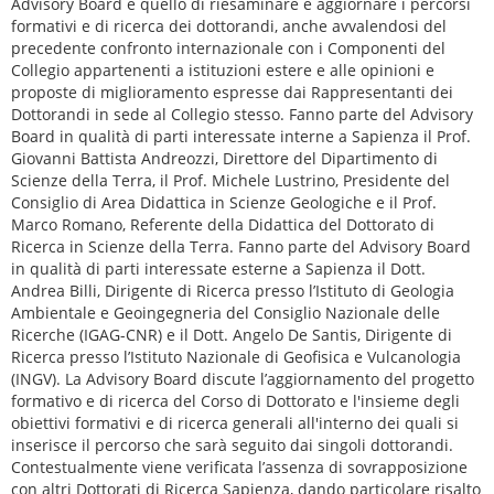
Advisory Board è quello di riesaminare e aggiornare i percorsi
formativi e di ricerca dei dottorandi, anche avvalendosi del
precedente confronto internazionale con i Componenti del
Collegio appartenenti a istituzioni estere e alle opinioni e
proposte di miglioramento espresse dai Rappresentanti dei
Dottorandi in sede al Collegio stesso. Fanno parte del Advisory
Board in qualità di parti interessate interne a Sapienza il Prof.
Giovanni Battista Andreozzi, Direttore del Dipartimento di
Scienze della Terra, il Prof. Michele Lustrino, Presidente del
Consiglio di Area Didattica in Scienze Geologiche e il Prof.
Marco Romano, Referente della Didattica del Dottorato di
Ricerca in Scienze della Terra. Fanno parte del Advisory Board
in qualità di parti interessate esterne a Sapienza il Dott.
Andrea Billi, Dirigente di Ricerca presso l’Istituto di Geologia
Ambientale e Geoingegneria del Consiglio Nazionale delle
Ricerche (IGAG-CNR) e il Dott. Angelo De Santis, Dirigente di
Ricerca presso l’Istituto Nazionale di Geofisica e Vulcanologia
(INGV). La Advisory Board discute l’aggiornamento del progetto
formativo e di ricerca del Corso di Dottorato e l'insieme degli
obiettivi formativi e di ricerca generali all'interno dei quali si
inserisce il percorso che sarà seguito dai singoli dottorandi.
Contestualmente viene verificata l’assenza di sovrapposizione
con altri Dottorati di Ricerca Sapienza, dando particolare risalto