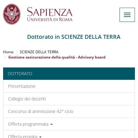
Togg
navig
Dottorato in SCIENZE DELLA TERRA
Salta
al
Home
SCIENZE DELLA TERRA
contenuto
Gestione assicurazione della qualità - Advisory board
principale
DOTTORATO
Presentazione
Collegio dei docenti
Concorso di ammissione 42° ciclo
Offerta programmata
Offerta erogata