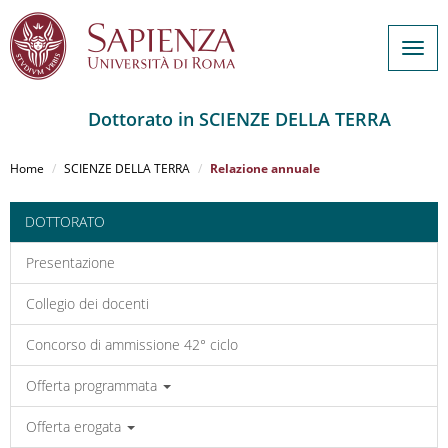
Togg
navig
Dottorato in SCIENZE DELLA TERRA
Salta
al
Home
SCIENZE DELLA TERRA
Relazione annuale
contenuto
principale
DOTTORATO
Presentazione
Collegio dei docenti
Concorso di ammissione 42° ciclo
Offerta programmata
Offerta erogata