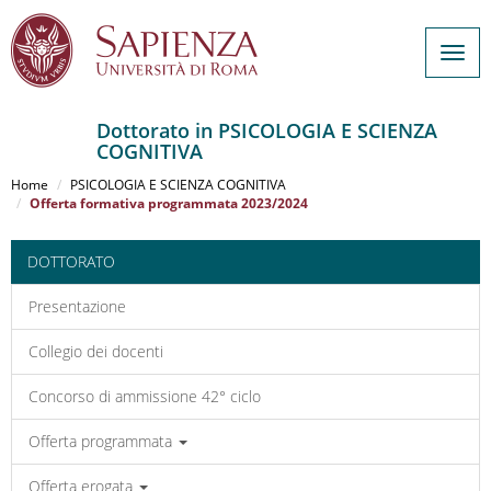
Togg
navig
Dottorato in PSICOLOGIA E SCIENZA
COGNITIVA
Salta
al
Home
PSICOLOGIA E SCIENZA COGNITIVA
contenuto
Offerta formativa programmata 2023/2024
principale
DOTTORATO
Presentazione
Collegio dei docenti
Concorso di ammissione 42° ciclo
Offerta programmata
Offerta erogata