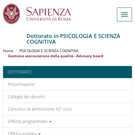
Togg
navig
Dottorato in PSICOLOGIA E SCIENZA
COGNITIVA
Salta
al
Home
PSICOLOGIA E SCIENZA COGNITIVA
contenuto
Gestione assicurazione della qualità - Advisory board
principale
DOTTORATO
Presentazione
Collegio dei docenti
Concorso di ammissione 42° ciclo
Offerta programmata
Offerta erogata