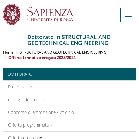
Togg
navig
Dottorato in STRUCTURAL AND
GEOTECHNICAL ENGINEERING
Salta
al
Home
STRUCTURAL AND GEOTECHNICAL ENGINEERING
contenuto
Offerta formativa erogata 2023/2024
principale
DOTTORATO
Presentazione
Collegio dei docenti
Concorso di ammissione 42° ciclo
Offerta programmata
Offerta erogata