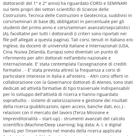
dottorandi del 1° e 2° anno) ha riguardato CORSI e SEMINARI
sui temi propri dei settori scientifici di Scienze delle
Costruzioni, Tecnica delle Costruzioni e Geotecnica, suddivisi in
corsi/seminari di base (B), obbligatori in percentuale per gli
studenti del primo anno e corsi/seminari avanzati/sepcialistici
(A), facoltativi per tutti i dottorandi (i criteri sono riportati nei
file pdf allegati a questa pagina). Tali corsi, tenuti in italiano e/o
inglese, da docenti di università Italiane e Internazionali (USA,
Cina, Nuova Zelanda, Europa) sono diventati un punto di
riferimento per altri dottorati nell’ambito nazionale e
internazionale. E' stata contemplata l'assegnazione di crediti
formativi . - E' stata prevista altresì la frequenza a corsi di
particolare interesse in Italia e all'estero. - Altri corsi offerti in
collaborazione con la Governance dottorati di Ateneo, sono stati
dedicati ad attività formative di tipo trasversale indispensabili
per lo sviluppo dell'attività di ricerca e hanno riguardato
soprattutto: - sistemi di valorizzazione e gestione dei risultati
della ricerca (pubblicazioni, open access, banche dati, ecc.) -
relazioni con il mercato del lavoro (Terza Missione e
imprenditorialità – start-up) - strumenti avanzati del calcolo
scientifico (Machine/Deep Learning; big data; A. I. e digital
twins), per l’inserimento nel mondo della ricerca applicata