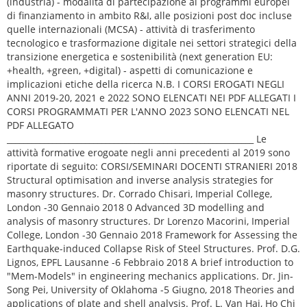
(industria) - modalità di partecipazione ai programmi europei
di finanziamento in ambito R&I, alle posizioni post doc incluse
quelle internazionali (MCSA) - attività di trasferimento
tecnologico e trasformazione digitale nei settori strategici della
transizione energetica e sostenibilità (next generation EU:
+health, +green, +digital) - aspetti di comunicazione e
implicazioni etiche della ricerca N.B. I CORSI EROGATI NEGLI
ANNI 2019-20, 2021 e 2022 SONO ELENCATI NEI PDF ALLEGATI I
CORSI PROGRAMMATI PER L'ANNO 2023 SONO ELENCATI NEL
PDF ALLEGATO
____________________________________________________________ Le
attività formative erogoate negli anni precedenti al 2019 sono
riportate di seguito: CORSI/SEMINARI DOCENTI STRANIERI 2018
Structural optimisation and inverse analysis strategies for
masonry structures. Dr. Corrado Chisari, Imperial College,
London -30 Gennaio 2018 0 Advanced 3D modelling and
analysis of masonry structures. Dr Lorenzo Macorini, Imperial
College, London -30 Gennaio 2018 Framework for Assessing the
Earthquake-induced Collapse Risk of Steel Structures. Prof. D.G.
Lignos, EPFL Lausanne -6 Febbraio 2018 A brief introduction to
"Mem-Models" in engineering mechanics applications. Dr. Jin-
Song Pei, University of Oklahoma -5 Giugno, 2018 Theories and
applications of plate and shell analysis. Prof. L. Van Hai, Ho Chi