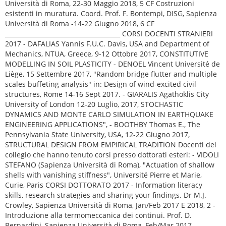
Università di Roma, 22-30 Maggio 2018, 5 CF Costruzioni
esistenti in muratura. Coord. Prof. F. Bontempi, DISG, Sapienza
Università di Roma -14-22 Giugno 2018, 6 CF
______________________________________ CORSI DOCENTI STRANIERI
2017 - DAFALIAS Yannis F.U.C. Davis, USA and Department of
Mechanics, NTUA, Greece, 9-12 Ottobre 2017, CONSTITUTIVE
MODELLING IN SOIL PLASTICITY - DENOEL Vincent Université de
Liège, 15 Settembre 2017, "Random bridge flutter and multiple
scales buffeting analysis" in: Design of wind-excited civil
structures, Rome 14-16 Sept 2017. - GIARALIS Agathoklis City
University of London 12-20 Luglio, 2017, STOCHASTIC
DYNAMICS AND MONTE CARLO SIMULATION IN EARTHQUAKE
ENGINEERING APPLICATIONS", - BOOTHBY Thomas E., The
Pennsylvania State University, USA, 12-22 Giugno 2017,
STRUCTURAL DESIGN FROM EMPIRICAL TRADITION Docenti del
collegio che hanno tenuto corsi presso dottorati esteri: - VIDOLI
STEFANO (Sapienza Università di Roma), "Actuation of shallow
shells with vanishing stiffness", Université Pierre et Marie,
Curie, Paris CORSI DOTTORATO 2017 - Information literacy
skills, research strategies and sharing your findings. Dr M.J.
Crowley, Sapienza Università di Roma, Jan/Feb 2017 E 2018, 2 -
Introduzione alla termomeccanica dei continui. Prof. D.
Bernardini, Sapienza Università di Roma, Feb/Mar 2017, -