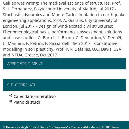
Galileo was wrong: The medieval sscience of structures. Prof.
S.H. Fernandez, Polytechnic University of Madrid, Jul 2017 -
Stochastic dynamics and Monte Carlo simulation in earthquake
engineering applications. Prof. A. Giaralis, City University of
London, Jul 2017 - Design of wind-excited civil structures:
Phenomenological basis, performances assessment, solutions
and case studies. G. Bartoli, L. Bruno, C. Demartino, V. Denoël,
C. Mannini, F. Petrini, F. Ricciardelli. Sep 2017 - Constitutive
modelling in soil plasticity. Prof. Y. F. Dafalias, U.C. Davis, USA
and NTUA, Greece, Oct 2017
APPROFONDIMENTI
SITI CORRELATI
Calendario interattivo
Piano di studi
© Università degli Studi di Roma "La Sapienza" - Piazzale Aldo Moro 5, 00185 Roma