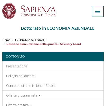
Togg
navig
Dottorato in ECONOMIA AZIENDALE
Salta
al
Home
ECONOMIA AZIENDALE
contenuto
Gestione assicurazione della qualità - Advisory board
principale
DOTTORATO
Presentazione
Collegio dei docenti
Concorso di ammissione 42° ciclo
Offerta programmata
Offerta erogata