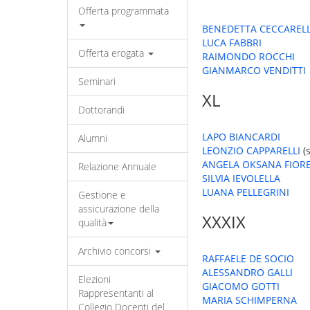
Offerta programmata
BENEDETTA CECCARELL
LUCA FABBRI
Offerta erogata
RAIMONDO ROCCHI
GIANMARCO VENDITTI
Seminari
XL
Dottorandi
LAPO BIANCARDI
Alumni
LEONZIO CAPPARELLI
(s
ANGELA OKSANA FIOR
Relazione Annuale
SILVIA IEVOLELLA
LUANA PELLEGRINI
Gestione e
assicurazione della
XXXIX
qualità
Archivio concorsi
RAFFAELE DE SOCIO
ALESSANDRO GALLI
Elezioni
GIACOMO GOTTI
Rappresentanti al
MARIA SCHIMPERNA
Collegio Docenti del