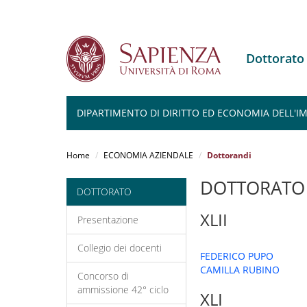
Dottorat
DIPARTIMENTO DI DIRITTO ED ECONOMIA DELL'I
Salta
al
Home
ECONOMIA AZIENDALE
Dottorandi
contenuto
principale
DOTTORATO 
DOTTORATO
XLII
Presentazione
Collegio dei docenti
FEDERICO PUPO
CAMILLA RUBINO
Concorso di
ammissione 42° ciclo
XLI