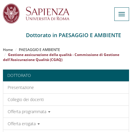
Togg
navig
Dottorato in PAESAGGIO E AMBIENTE
Salta
al
Home
PAESAGGIO E AMBIENTE
contenuto
Gestione assicurazione della qualità - Commissione di Gestione
dell’Assicurazione Qualità (CGAQ)
principale
DOTTORATO
Presentazione
Collegio dei docenti
Offerta programmata
Offerta erogata