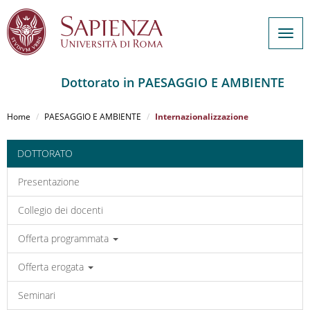
Togg
navig
Dottorato in PAESAGGIO E AMBIENTE
Salta
al
Home
PAESAGGIO E AMBIENTE
Internazionalizzazione
contenuto
principale
DOTTORATO
Presentazione
Collegio dei docenti
Offerta programmata
Offerta erogata
Seminari