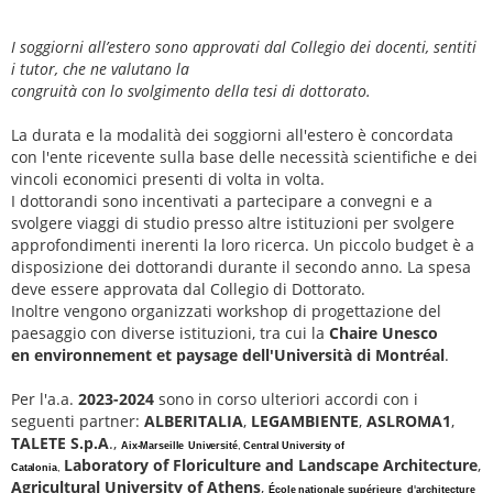
I soggiorni all’estero sono approvati dal Collegio dei docenti, sentiti
i tutor, che ne valutano la
congruità con lo svolgimento della tesi di dottorato.
La durata e la modalità dei soggiorni all'estero è concordata
con l'ente ricevente sulla base delle necessità scientifiche e dei
vincoli economici presenti di volta in volta.
I dottorandi sono incentivati a partecipare a convegni e a
svolgere viaggi di studio presso altre istituzioni per svolgere
approfondimenti inerenti la loro ricerca. Un piccolo budget è a
disposizione dei dottorandi durante il secondo anno. La spesa
deve essere approvata dal Collegio di Dottorato.
Inoltre vengono organizzati workshop di progettazione del
paesaggio con diverse istituzioni, tra cui la
Chaire Unesco
en
environnement et paysage dell'Università di Montréal
.
Per l'a.a.
2023-2024
sono in corso ulteriori accordi con i
seguenti partner:
ALBERITALIA
,
LEGAMBIENTE
,
ASLROMA1
,
TALETE S.p.A
.,
Aix-Marseille
Université
,
Central University of
Laboratory of Floriculture and Landscape Architecture
,
Catalonia
,
Agricultural University of Athens
,
École
nationale
supérieure
d
'
architecture