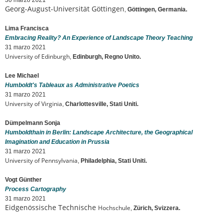
30 marzo 2021
Georg-August-Universität Göttingen
,
Göttingen, Germania.
Lima Francisca
Embracing Reality? An Experience of Landscape Theory Teaching
31 marzo 2021
University of Edinburgh
,
Edinburgh, Regno Unito.
Lee Michael
Humboldt's Tableaux as Administrative Poetics
31 marzo 2021
University of Virginia
,
Charlottesville, Stati Uniti.
Dümpelmann Sonja
Humboldthain in Berlin: Landscape Architecture, the Geographical
Imagination and Education in Prussia
31 marzo 2021
University of Pennsylvania
,
Philadelphia, Stati Uniti.
Vogt Günther
Process Cartography
31 marzo 2021
Eidgenössische Technische
Hochschule
,
Zürich, Svizzera.