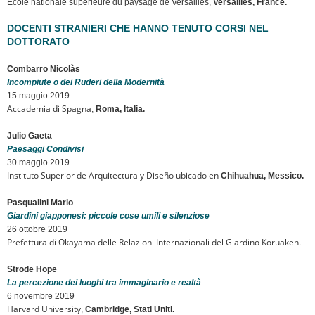
École nationale supérieure du paysage de Versailles,
Versailles, France.
DOCENTI STRANIERI CHE HANNO TENUTO CORSI NEL
DOTTORATO
Combarro Nicolàs
Incompiute o dei Ruderi della Modernità
15 maggio 2019
Accademia di Spagna
,
Roma, Italia.
Julio Gaeta
Paesaggi Condivisi
30 maggio 2019
Instituto Superior de Arquitectura y Diseño ubicado en
Chihuahua, Messico.
Pasqualini Mario
Giardini giapponesi: piccole cose umili e silenziose
26 ottobre 2019
Prefettura di Okayama delle Relazioni Internazionali del Giardino Koruaken.
Strode Hope
La percezione dei luoghi tra immaginario e realtà
6 novembre 2019
Harvard University
,
Cambridge, Stati Uniti.