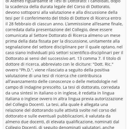
di Ateneo riguardante le Tesi di Dottorato: I candidati, dopo
la scadenza della durata legale del Corso di Dottorato,
devono sottoporsi alla valutazione e alla discussione della
tesi per il conferimento del titolo di Dottore di Ricerca entro
il 28 febbraio di ciascun anno. L’ammissione all’esame finale,
corredata dalla presentazione del Collegio, deve essere
comunicata al Settore Dottorato di Ricerca almeno un mese
prima della data fissata per la discussione, unitamente alla
segnalazione del settore disciplinare per il quale optano, nel
caso siano individuati più settori scientifico-disciplinari per il
Dottorato ai sensi del successivo art. 13 comma 7. Il titolo di
dottore di ricerca, abbreviato con le diciture: "Dott. Ric."
ovvero "Ph.D.", viene rilasciato a seguito della positiva
valutazione di una tesi di ricerca che contribuisca
all'avanzamento delle conoscenze o delle metodologie nel
campo di indagine prescelto. La tesi di dottorato, corredata
da una sintesi in italiano o in inglese, è redatta in lingua
italiana o inglese ovvero in altra lingua previa autorizzazione
del Collegio Docenti. La tesi, alla quale è allegata una
relazione del dottorando sulle attività svolte nel corso del
dottorato e sulle eventuali pubblicazioni, è valutata da
almeno due docenti, di elevata qualificazione, nominati dal
Collegio Docenti, di seguito denominati valutatori, anche