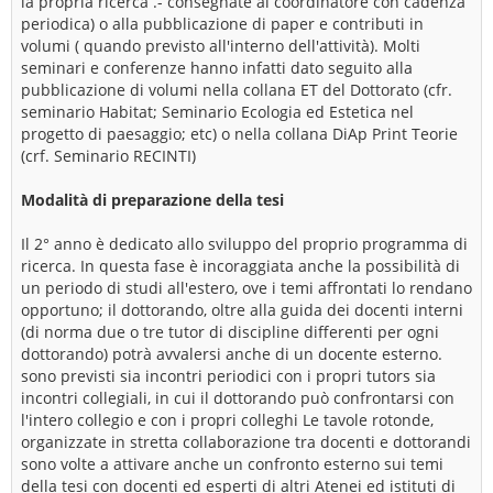
la propria ricerca .- consegnate al coordinatore con cadenza
periodica) o alla pubblicazione di paper e contributi in
volumi ( quando previsto all'interno dell'attività). Molti
seminari e conferenze hanno infatti dato seguito alla
pubblicazione di volumi nella collana ET del Dottorato (cfr.
seminario Habitat; Seminario Ecologia ed Estetica nel
progetto di paesaggio; etc) o nella collana DiAp Print Teorie
(crf. Seminario RECINTI)
Modalità di preparazione della tesi
Il 2° anno è dedicato allo sviluppo del proprio programma di
ricerca. In questa fase è incoraggiata anche la possibilità di
un periodo di studi all'estero, ove i temi affrontati lo rendano
opportuno; il dottorando, oltre alla guida dei docenti interni
(di norma due o tre tutor di discipline differenti per ogni
dottorando) potrà avvalersi anche di un docente esterno.
sono previsti sia incontri periodici con i propri tutors sia
incontri collegiali, in cui il dottorando può confrontarsi con
l'intero collegio e con i propri colleghi Le tavole rotonde,
organizzate in stretta collaborazione tra docenti e dottorandi
sono volte a attivare anche un confronto esterno sui temi
della tesi con docenti ed esperti di altri Atenei ed istituti di