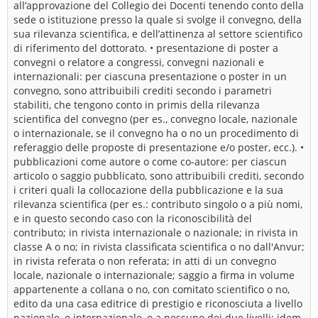
all’approvazione del Collegio dei Docenti tenendo conto della
sede o istituzione presso la quale si svolge il convegno, della
sua rilevanza scientifica, e dell’attinenza al settore scientifico
di riferimento del dottorato. • presentazione di poster a
convegni o relatore a congressi, convegni nazionali e
internazionali: per ciascuna presentazione o poster in un
convegno, sono attribuibili crediti secondo i parametri
stabiliti, che tengono conto in primis della rilevanza
scientifica del convegno (per es., convegno locale, nazionale
o internazionale, se il convegno ha o no un procedimento di
referaggio delle proposte di presentazione e/o poster, ecc.). •
pubblicazioni come autore o come co-autore: per ciascun
articolo o saggio pubblicato, sono attribuibili crediti, secondo
i criteri quali la collocazione della pubblicazione e la sua
rilevanza scientifica (per es.: contributo singolo o a più nomi,
e in questo secondo caso con la riconoscibilità del
contributo; in rivista internazionale o nazionale; in rivista in
classe A o no; in rivista classificata scientifica o no dall'Anvur;
in rivista referata o non referata; in atti di un convegno
locale, nazionale o internazionale; saggio a firma in volume
appartenente a collana o no, con comitato scientifico o no,
edito da una casa editrice di prestigio e riconosciuta a livello
nazionale, o internazionale, o a nessuno dei due livelli; idem