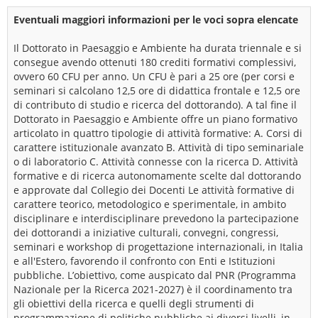
Eventuali maggiori informazioni per le voci sopra elencate
Il Dottorato in Paesaggio e Ambiente ha durata triennale e si
consegue avendo ottenuti 180 crediti formativi complessivi,
ovvero 60 CFU per anno. Un CFU è pari a 25 ore (per corsi e
seminari si calcolano 12,5 ore di didattica frontale e 12,5 ore
di contributo di studio e ricerca del dottorando). A tal fine il
Dottorato in Paesaggio e Ambiente offre un piano formativo
articolato in quattro tipologie di attività formative: A. Corsi di
carattere istituzionale avanzato B. Attività di tipo seminariale
o di laboratorio C. Attività connesse con la ricerca D. Attività
formative e di ricerca autonomamente scelte dal dottorando
e approvate dal Collegio dei Docenti Le attività formative di
carattere teorico, metodologico e sperimentale, in ambito
disciplinare e interdisciplinare prevedono la partecipazione
dei dottorandi a iniziative culturali, convegni, congressi,
seminari e workshop di progettazione internazionali, in Italia
e all'Estero, favorendo il confronto con Enti e Istituzioni
pubbliche. L’obiettivo, come auspicato dal PNR (Programma
Nazionale per la Ricerca 2021-2027) è il coordinamento tra
gli obiettivi della ricerca e quelli degli strumenti di
programmazione di politiche pubbliche ai diversi livelli, in