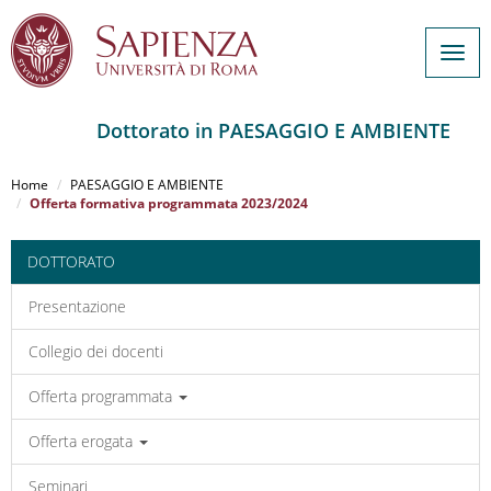
Togg
navig
Dottorato in PAESAGGIO E AMBIENTE
Salta
al
Home
PAESAGGIO E AMBIENTE
contenuto
Offerta formativa programmata 2023/2024
principale
DOTTORATO
Presentazione
Collegio dei docenti
Offerta programmata
Offerta erogata
Seminari