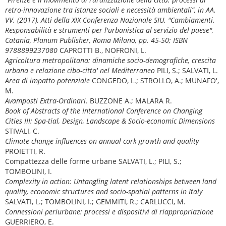
retro-innovazione tra istanze sociali e necessità ambientali”, in AA.
VV. (2017), Atti della XIX Conferenza Nazionale SIU. "Cambiamenti.
Responsabilità e strumenti per l'urbanistica al servizio del paese",
Catania, Planum Publisher, Roma Milano, pp. 45-50; ISBN
9788899237080
CAPROTTI B., NOFRONI, L.
Agricoltura metropolitana: dinamiche socio-demografiche, crescita
urbana e relazione cibo-citta' nel Mediterraneo
PILI, S.; SALVATI, L.
Area di impatto potenziale
CONGEDO, L.; STROLLO, A.; MUNAFO',
M.
Avamposti Extra-Ordinari
. BUZZONE A.; MALARA R.
Book of Abstracts of the International Conference on Changing
Cities III: Spa-tial, Design, Landscape & Socio-economic Dimensions
STIVALI, C.
Climate change influences on annual cork growth and quality
PROIETTI, R.
Compattezza delle forme urbane SALVATI, L.; PILI, S.;
TOMBOLINI, I.
Complexity in action: Untangling latent relationships between land
quality, economic structures and socio-spatial patterns in Italy
SALVATI, L.; TOMBOLINI, I.; GEMMITI, R.; CARLUCCI, M.
Connessioni periurbane: processi e dispositivi di riappropriazione
GUERRIERO, E.