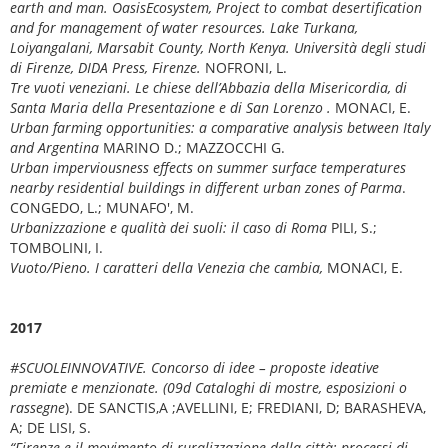
earth and man. OasisEcosystem, Project to combat desertification
and for management of water resources.
Lake Turkana,
Loiyangalani, Marsabit County, North Kenya. Università degli studi
di Firenze, DIDA Press, Firenze.
NOFRONI, L.
Tre vuoti veneziani. Le chiese dell’Abbazia della Misericordia, di
Santa Maria della Presentazione e di San Lorenzo .
MONACI, E.
Urban farming opportunities: a comparative analysis between Italy
and Argentina
MARINO D.; MAZZOCCHI G.
Urban imperviousness effects on summer surface temperatures
nearby residential buildings in different urban zones of Parma
.
CONGEDO, L.; MUNAFO', M.
Urbanizzazione e qualità dei suoli: il caso di Roma
PILI, S.;
TOMBOLINI, I.
Vuoto/Pieno. I caratteri della Venezia che cambia,
MONACI, E.
2017
#SCUOLEINNOVATIVE. Concorso di idee – proposte ideative
premiate e menzionate. (09d Cataloghi di mostre, esposizioni o
rassegne
). DE SANCTIS,A ;AVELLINI, E; FREDIANI, D; BARASHEVA,
A; DE LISI, S.
“Firenze e il movimento di ruralizzazione della città: processi di