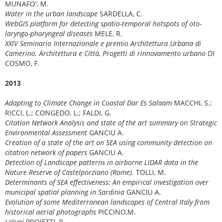
MUNAFO', M.
Water in the urban landscape
SARDELLA, C.
WebGIS platform for detecting spatio-temporal hotspots of oto-
laryngo-pharyngeal diseases
MELE, R.
XXIV Seminario Internazionale e premio Architettura Urbana di
Camerino. Architettura e Città, Progetti di rinnovamento urbano
DI
COSMO, F.
2013
Adapting to Climate Change in Coastal Dar Es Salaam
MACCHI, S.;
RICCI, L.; CONGEDO, L.; FALDI, G.
Citation Network Analysis and state of the art summary on Strategic
Environmental Assessment
GANCIU A.
Creation of a state of the art on SEA using community detection on
citation network of papers
GANCIU A.
Detection of Landscape patterns in airborne LIDAR data in the
Nature Reserve of Castelporziano (Rome).
TOLLI, M.
Determinants of SEA effectiveness: An empirical investigation over
municipal spatial planning in Sardinia
GANCIU A.
Evolution of some Mediterranean landscapes of Central Italy from
historical aerial photographs
PICCINO,M.
I Vivai
PROIETTI, R.