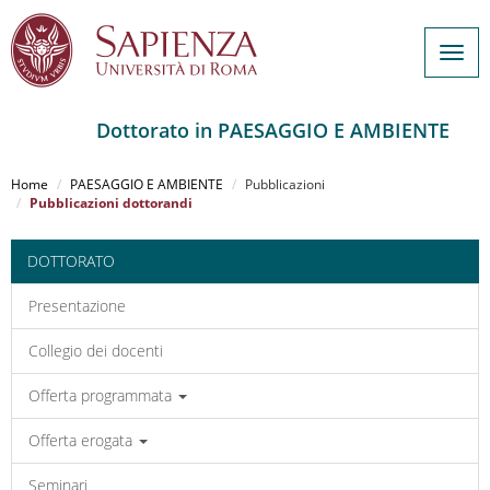
Togg
navig
Dottorato in PAESAGGIO E AMBIENTE
Salta
al
Home
PAESAGGIO E AMBIENTE
Pubblicazioni
contenuto
Pubblicazioni dottorandi
principale
DOTTORATO
Presentazione
Collegio dei docenti
Offerta programmata
Offerta erogata
Seminari