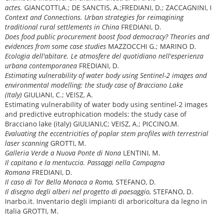
actes.
GIANCOTTI,A.; DE SANCTIS, A.;FREDIANI, D.; ZACCAGNINI, I
Context and Connections. Urban strategies for reimagining
traditional rural settlements in China
FREDIANI, D.
Does food public procurement boost food democracy? Theories and
evidences from some case studies
MAZZOCCHI G.; MARINO D.
Ecologia dell'abitare. Le atmosfere del quotidiano nell'esperienza
urbana contemporanea
FREDIANI, D.
Estimating vulnerability of water body using Sentinel-2 images and
environmental modelling: the study case of Bracciano Lake
(Italy)
GIULIANI, C.; VEISZ, A.
Estimating vulnerability of water body using sentinel-2 images
and predictive eutrophication models: the study case of
Bracciano lake (italy) GIULIANI,C; VEISZ, A.; PICCINO,M.
Evaluating the eccentricities of poplar stem profiles with terrestrial
laser scanning
GROTTI, M.
Galleria Verde a Nuova Ponte di Nona
LENTINI, M.
Il capitano e la mentuccia.
Passaggi nella Campagna
Romana
FREDIANI, D.
Il caso di Tor Bella Monaca a Roma,
STEFANO, D.
Il disegno degli alberi nel progetto di paesaggio,
STEFANO, D.
Inarbo.it. Inventario degli impianti di arboricoltura da legno in
Italia GROTTI, M.