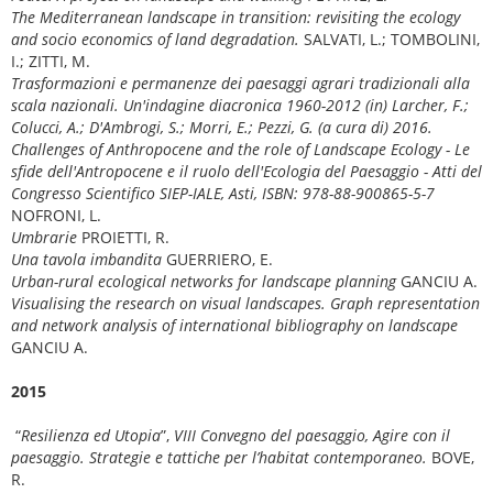
The Mediterranean landscape in transition: revisiting the ecology
and socio economics of land degradation.
SALVATI, L.; TOMBOLINI,
I.; ZITTI, M.
Trasformazioni e permanenze dei paesaggi agrari tradizionali alla
scala nazionali. Un'indagine diacronica 1960-2012 (in) Larcher, F.;
Colucci, A.; D'Ambrogi, S.; Morri, E.; Pezzi, G. (a cura di) 2016.
Challenges of Anthropocene and the role of Landscape Ecology - Le
sfide dell'Antropocene e il ruolo dell'Ecologia del Paesaggio - Atti del
Congresso Scientifico SIEP-IALE, Asti, ISBN: 978-88-900865-5-7
NOFRONI, L.
Umbrarie
PROIETTI, R.
Una tavola imbandita
GUERRIERO, E.
Urban-rural ecological networks for landscape planning
GANCIU A.
Visualising the research on visual landscapes. Graph representation
and network analysis of international bibliography on landscape
GANCIU A.
2015
“
Resilienza ed Utopia
”,
VIII Convegno del paesaggio, Agire con il
paesaggio. Strategie e tattiche per l’habitat contemporaneo.
BOVE,
R.