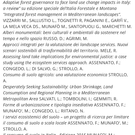
Adaptive forest governance to face land use change impacts in Italy:
a review” su edizione speciale del’Italia Forestale e Montana
“Integrated forest management in Mediterranean landscapes”.
VIZZARRI M., SALLUSTIO L., TOGNETTI R, PAGANINI E., GARFÌ V.,
LA MELA VECA DS., MUNAFÒ M., SANTOPUOLI G., MARCHETTI M.
Alberi monumentali: beni culturali e ambientali da sostenere nel
tempo e nello spazio
RUSSO, D.; AGRIMI, M.
Approcci integrati per la valutazione dei landscape services. Nuovi
scenari sostenibili di trasformabilità del territorio.
MELE, R.
Assessing land take implications for environmental justice: a case
study using the ecosystem services approach.
ASSENNATO, F.;
CONGEDO, L.; DI SALVO, G.; STROLLO, A.
Consumo di suolo agricolo: una valutazione economica
STROLLO,
A.
Desperately Seeking Sustainability: Urban Shrinkage, Land
Consumption and Regional Planning in a Mediterranean
Metropolitan Area
SALVATI, L.; TOMBOLINI, I.; GEMMITI, R.
Forme di urbanizzazione e tipologia insediativa
ASSENNATO, F.;
MUNAFO', M.; CONGEDO, L.; RIITANO, N.
I servizi ecosistemici del suolo – un progetto di ricerca per limitare
il consumo di suolo a scala locale
ASSENNATO, F.; MUNAFO', M.;
STROLLO, A.
Il consumo di suolo in Italia - Edizione 2015
MUNAFO', M.;