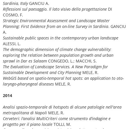
Sardinia, Italy
GANCIU A.
Riflessioni sul paesaggio. Il lato visivo della progettazione
DI
COSMO, F.
Strategic Environmental Assessment and Landscape Master
Planning: First Evidence from an on-line Survey in Sardinia
. GANCIU
A.
Sustainable public spaces in the contemporary urban landscape
ALESSI, L.
The demographic dimension of climate change vulnerability:
exploring the relation between population growth and urban
sprawl in Dar es Salaam
CONGEDO, L.; MACCHI, S.
The Evaluation of Landscape Services. A New Paradigm for
Sustainable Development and City Planning
MELE, R.
WebGIS based on spatio-temporal hot spots: an application to oto-
laryngo-pharyngeal diseases
MELE, R.
2014
Analisi spazio-temporale di hotspots di alcune patologie nell'area
metropolitana di Napoli
MELE, R.
Cerveteri: l’analisi MultiCriteri come strumento d’indagine e
progetto per il piano locale
TOLLI, M.