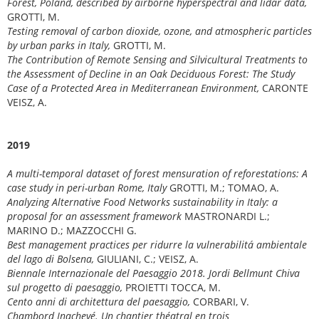
Forest, Poland, described by airborne hyperspectral and lidar data,
GROTTI, M.
Testing removal of carbon dioxide, ozone, and atmospheric particles
by urban parks in Italy,
GROTTI, M.
The Contribution of Remote Sensing and Silvicultural Treatments to
the Assessment of Decline in an Oak Deciduous Forest: The Study
Case of a Protected Area in Mediterranean Environment,
CARONTE
VEISZ, A.
2019
A multi-temporal dataset of forest mensuration of reforestations: A
case study in peri-urban Rome, Italy
GROTTI, M.; TOMAO, A.
Analyzing Alternative Food Networks sustainability in Italy: a
proposal for an assessment framework
MASTRONARDI L.;
MARINO D.; MAZZOCCHI G.
Best management practices per ridurre la vulnerabilitá ambientale
del lago di Bolsena,
GIULIANI, C.; VEISZ, A.
Biennale Internazionale del Paesaggio 2018.
Jordi Bellmunt Chiva
sul progetto di paesaggio,
PROIETTI TOCCA, M.
Cento anni di architettura del paesaggio,
CORBARI, V.
Chambord Inachevé.
Un chantier théatral en trois