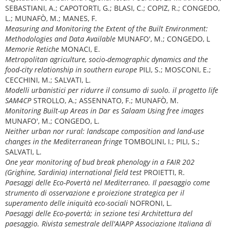
SEBASTIANI, A.; CAPOTORTI, G.; BLASI, C.; COPIZ, R.; CONGEDO,
L.; MUNAFÒ, M.; MANES, F.
Measuring and Monitoring the Extent of the Built Environment:
Methodologies and Data Available
MUNAFO', M.; CONGEDO, L
Memorie Retiche
MONACI, E.
Metropolitan agriculture, socio-demographic dynamics and the
food-city relationship in southern europe
PILI, S.; MOSCONI, E.;
CECCHINI, M.; SALVATI, L.
Modelli urbanistici per ridurre il consumo di suolo. il progetto life
SAM4CP
STROLLO, A.; ASSENNATO, F.; MUNAFÒ, M.
Monitoring Built-up Areas in Dar es Salaam Using free images
MUNAFO', M.; CONGEDO, L.
Neither urban nor rural: landscape composition and land-use
changes in the Mediterranean fringe
TOMBOLINI, I.; PILI, S.;
SALVATI, L.
One year monitoring of bud break phenology in a FAIR 202
(Grighine, Sardinia) international field test
PROIETTI, R.
Paesaggi delle Eco-Povertà nel Mediterraneo. Il paesaggio come
strumento di osservazione e proiezione strategica per il
superamento delle iniquità eco-sociali
NOFRONI, L.
Paesaggi delle Eco-povertà; in sezione tesi Architettura del
paesaggio. Rivista semestrale dell'AIAPP Associazione Italiana di