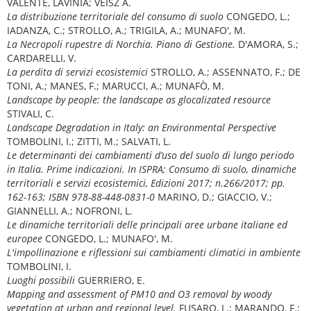
VALENTE, LAVINIA; VEISZ A.
La distribuzione territoriale del consumo di suolo
CONGEDO, L.;
IADANZA, C.; STROLLO, A.; TRIGILA, A.; MUNAFO', M.
La Necropoli rupestre di Norchia. Piano di Gestione.
D'AMORA, S.;
CARDARELLI, V.
La perdita di servizi ecosistemici
STROLLO, A.; ASSENNATO, F.; DE
TONI, A.; MANES, F.; MARUCCI, A.; MUNAFÒ, M.
Landscape by people: the landscape as glocalizated resource
STIVALI, C.
Landscape Degradation in Italy: an Environmental Perspective
TOMBOLINI, I.; ZITTI, M.; SALVATI, L.
Le determinanti dei cambiamenti d’uso del suolo di lungo periodo
in Italia. Prime indicazioni. In ISPRA; Consumo di suolo, dinamiche
territoriali e servizi ecosistemici, Edizioni 2017; n.266/2017; pp.
162-163; ISBN 978-88-448-0831-0
MARINO, D.; GIACCIO, V.;
GIANNELLI, A.; NOFRONI, L.
Le dinamiche territoriali delle principali aree urbane italiane ed
europee
CONGEDO, L.; MUNAFO', M.
L'impollinazione e riflessioni sui cambiamenti climatici in ambiente
TOMBOLINI, I.
Luoghi possibili
GUERRIERO, E.
Mapping and assessment of PM10 and O3 removal by woody
vegetation at urban and regional level.
FUSARO, L.; MARANDO, F.;