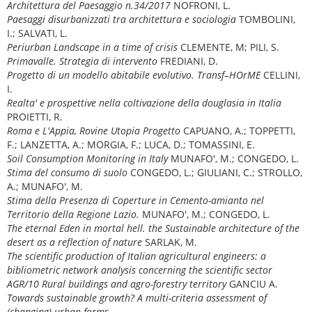
Architettura del Paesaggio n.34/2017
NOFRONI, L.
Paesaggi disurbanizzati tra architettura e sociologia
TOMBOLINI,
I.; SALVATI, L.
Periurban Landscape in a time of crisis
CLEMENTE, M; PILI, S.
Primavalle. Strategia di intervento
FREDIANI, D.
Progetto di un modello abitabile evolutivo. Transf–HOrME
CELLINI,
I.
Realta' e prospettive nella coltivazione della douglasia in Italia
PROIETTI, R.
Roma e L'Appia, Rovine Utopia Progetto
CAPUANO, A.; TOPPETTI,
F.; LANZETTA, A.; MORGIA, F.; LUCA, D.; TOMASSINI, E.
Soil Consumption Monitoring in Italy
MUNAFO', M.; CONGEDO, L.
Stima del consumo di suolo
CONGEDO, L.; GIULIANI, C.; STROLLO,
A.; MUNAFO', M.
Stima della Presenza di Coperture in Cemento-amianto nel
Territorio della Regione Lazio.
MUNAFO', M.; CONGEDO, L.
The eternal Eden in mortal hell. the Sustainable architecture of the
desert as a reflection of nature
SARLAK, M.
The scientific production of Italian agricultural engineers: a
bibliometric network analysis concerning the scientific sector
AGR/10 Rural buildings and agro-forestry territory
GANCIU A.
Towards sustainable growth? A multi-criteria assessment of
(changing) urban forms