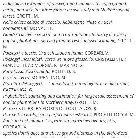
Lidar-based estimates of aboveground biomass through ground,
aerial, and satellite observation: a case study in a Mediterranean
forest,
GROTTI, M.
Nelle chiese chiuse di Venezia. Abbandono, riuso e nuovi
popolamenti,
MONACI, E.
Nondestructive tree stem and crown volume allometry in hybrid
poplar plantations derived from terrestrial laser scanning,
GROTTI,
M.
Paesaggi e teorie. Una collezione minima,
CORBARI, V.
Paesaggi incompiuti. Verso un nuovo glossario,
CRISTALLINI E.;
GIANCOTTI, A.; MORGIA, F.; MARINO, G.
Paradosso, Sostenibilità,
POLITI, D. S.
pezzi di Terra,
SORRENTINO, M.
Pluralità del soggetto - Lampedusa tra immaginario e narrazioni,
CAZZANIGA, G.
Probabilistic sampling and estimation for large-scale assessment of
poplar plantations in Northern Italy,
GROTTI, M.
Processo,
HERRERA FLORES DE LOS LLANOS, R.
Prospettiva ecologica o performance estetica?,
PROIETTI TOCCA, M.
Radicarsi nel mondo.
L'esperienza immersiva del progetto,
CORBARI, V.
Species dominance and above ground biomass in the Białowieża