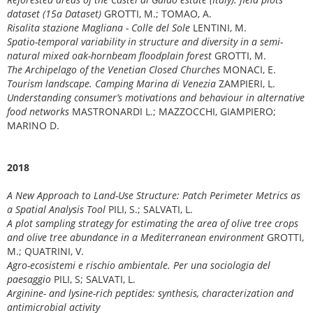
dataset (15a Dataset)
GROTTI, M.; TOMAO, A.
Risalita stazione Magliana - Colle del Sole
LENTINI, M.
Spatio-temporal variability in structure and diversity in a semi-
natural mixed oak-hornbeam floodplain forest
GROTTI, M.
The Archipelago of the Venetian Closed Churches
MONACI, E.
Tourism landscape. Camping Marina di Venezia
ZAMPIERI, L.
Understanding consumer’s motivations and behaviour in alternative
food networks
MASTRONARDI L.; MAZZOCCHI, GIAMPIERO;
MARINO D.
2018
A New Approach to Land-Use Structure: Patch Perimeter Metrics as
a Spatial Analysis Tool
PILI, S.; SALVATI, L.
A plot sampling strategy for estimating the area of olive tree crops
and olive tree abundance in a Mediterranean environment
GROTTI,
M.; QUATRINI, V.
Agro-ecosistemi e rischio ambientale. Per una sociologia del
paesaggio
PILI, S; SALVATI, L.
Arginine- and lysine-rich peptides: synthesis, characterization and
antimicrobial activity