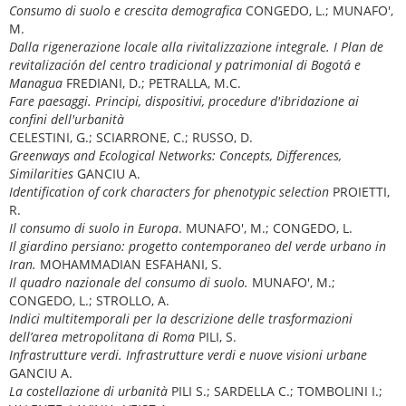
Consumo di suolo e crescita demografica
CONGEDO, L.; MUNAFO',
M.
Dalla rigenerazione locale alla rivitalizzazione integrale. I Plan de
revitalización del centro tradicional y patrimonial di Bogotá e
Managua
FREDIANI, D.; PETRALLA, M.C.
Fare paesaggi. Principi, dispositivi, procedure d'ibridazione ai
confini dell'urbanità
CELESTINI, G.; SCIARRONE, C.; RUSSO, D.
Greenways and Ecological Networks: Concepts, Differences,
Similarities
GANCIU A.
Identification of cork characters for phenotypic selection
PROIETTI,
R.
Il consumo di suolo in Europa
. MUNAFO', M.; CONGEDO, L.
Il giardino persiano: progetto contemporaneo del verde urbano in
Iran.
MOHAMMADIAN ESFAHANI, S.
Il quadro nazionale del consumo di suolo.
MUNAFO', M.;
CONGEDO, L.; STROLLO, A.
Indici multitemporali per la descrizione delle trasformazioni
dell’area metropolitana di Roma
PILI, S.
Infrastrutture verdi. Infrastrutture verdi e nuove visioni urbane
GANCIU A.
La costellazione di urbanità
PILI S.; SARDELLA C.; TOMBOLINI I.;