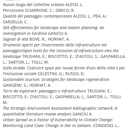
Nuovo luogo del collettivo urbano
ALESSI, L.
Percezione SCIARRONE, C.; GRECO, R.
Qualità del paesaggio contemporaneo
ALESSI, L.; PEA, A.;
SARDELLA, C.
SEA effectiveness for landscape and master planning: An
investigation in Sardinia
GANCIU A.
Segnali di vita
BOVE, R.; HORHAT, A.
Strumenti aperti per l’inserimento delle infrastrutture nel
paesaggio/Open tools for the inclusion of infrastructure into the
landscape
TRUSIANI, E.; BISCOTTO, E.; D'ASTOLI, S.; GASPARELLA,
L.; SARTOR, L.; TOLLI, M.
Sulla strada. Costruire spazi per nuove forme d'uso della città e per
l'inclusione sociale
CELESTINI, G.; RUSSO, D.
Sustainable tourism: strategies for landscape regeneration
GANGEMI, S.; HORHAT, A.
Terre da esplorare: paesaggio e infrastrutture
TRUSIANI, E.;
BISCOTTO, E.; D'ASTOLI, S.; GASPARELLA, L.; SARTOR, L.; TOLLI,
M.
The Strategic Environment Assessment bibliographic network: A
quantitative literature review analysis
GANCIU A.
Urban Sprawl as a Factor of Vulnerability to Climate Change:
Monitoring Land Cover Change in Dar es Salaam.
CONGEDO, L.;