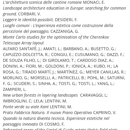
L'architettura scenica delle cantine romane
MONACI, E.
Landscape architecture education in Europe: searching for common
ground,
CORBARI, V.
Leggere le identità possibili,
DESIDERI, F.
Luoghi comuni - L’esperienza estetica come costruzione della
percezione del paesaggio,
CAZZANIGA, G.
Monte Carlo studies for the optimisation of the Cherenkov
Telescope Array layout
ALFARO SANTAFÈ, J.; AMATI, L.; BARBANO, A.; BUSETTO, G.;
CAPUZZO-DOLCETTA, R.; CONGIU, E.; CUSUMANO, G.; DAZZI, F.;
DE SOUZA FILHO, L.; DI GIROLAMO, T.; CARDOSO DIAZ, A.;
DONINI, A.; FIORI, M.; GOLDONI, P.; IONICA, A.; KUBO, H.; LA
ROSA, G.; TIRADO MARTÍ, J.; MARTÍNEZ, G.; MEYER CANILLAS, R.;
MORLINO, G.; MORSELLI, A.; PATRICELLI, B.; POHL, M.; SATURNI,
F. G.; SCUDERI, S.; SINHA, A.; TOSTI, G.; TOSTI, L.; YANG, L.;
ZAMPIERI, L.
New urban forests in layering landscapes
CARAVAGGI, L;
IMBROGLINI, C; LEI,A; LENTINI, M.
Ponte verde su viale Kant
LENTINI, M.
Prato Fabbrica Natura. Il nuovo Piano Operativo
CAPRINO, V.
Quando la natura diventa tecnica. Esperienze estetiche nel
paesaggio innevato
DI COSMO, F.
Reforested areas of the Castel di Guido estate (Italy): field plots