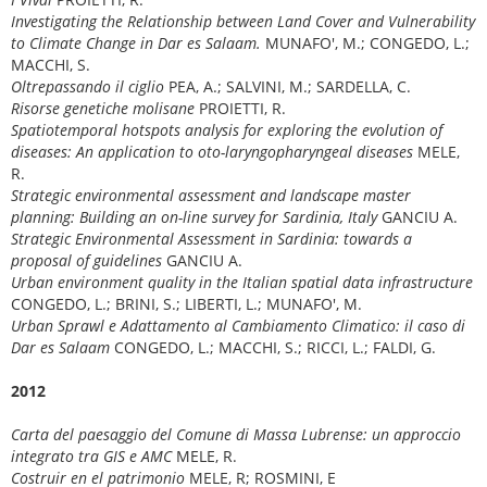
Investigating the Relationship between Land Cover and Vulnerability
to Climate Change in Dar es Salaam.
MUNAFO', M.; CONGEDO, L.;
MACCHI, S.
Oltrepassando il ciglio
PEA, A.; SALVINI, M.; SARDELLA, C.
Risorse genetiche molisane
PROIETTI, R.
Spatiotemporal hotspots analysis for exploring the evolution of
diseases: An application to oto-laryngopharyngeal diseases
MELE,
R.
Strategic environmental assessment and landscape master
planning: Building an on-line survey for Sardinia, Italy
GANCIU A.
Strategic Environmental Assessment in Sardinia: towards a
proposal of guidelines
GANCIU A.
Urban environment quality in the Italian spatial data infrastructure
CONGEDO, L.; BRINI, S.; LIBERTI, L.; MUNAFO', M.
Urban Sprawl e Adattamento al Cambiamento Climatico: il caso di
Dar es Salaam
CONGEDO, L.; MACCHI, S.; RICCI, L.; FALDI, G.
2012
Carta del paesaggio del Comune di Massa Lubrense: un approccio
integrato tra GIS e AMC
MELE, R.
Costruir en el patrimonio
MELE, R; ROSMINI, E