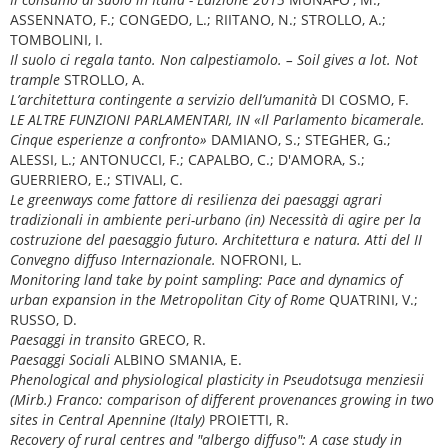
ASSENNATO, F.; CONGEDO, L.; RIITANO, N.; STROLLO, A.;
TOMBOLINI, I.
Il suolo ci regala tanto. Non calpestiamolo. – Soil gives a lot. Not
trample
STROLLO, A.
L’architettura contingente a servizio dell’umanità
DI COSMO, F.
LE ALTRE FUNZIONI PARLAMENTARI, IN «Il Parlamento bicamerale.
Cinque esperienze a confronto»
DAMIANO, S.; STEGHER, G.;
ALESSI, L.; ANTONUCCI, F.; CAPALBO, C.; D'AMORA, S.;
GUERRIERO, E.; STIVALI, C.
Le greenways come fattore di resilienza dei paesaggi agrari
tradizionali in ambiente peri-urbano (in) Necessità di agire per la
costruzione del paesaggio futuro. Architettura e natura. Atti del II
Convegno diffuso Internazionale.
NOFRONI, L.
Monitoring land take by point sampling: Pace and dynamics of
urban expansion in the Metropolitan City of Rome
QUATRINI, V.;
RUSSO, D.
Paesaggi in transito
GRECO, R.
Paesaggi Sociali
ALBINO SMANIA, E.
Phenological and physiological plasticity in Pseudotsuga menziesii
(Mirb.) Franco: comparison of different provenances growing in two
sites in Central Apennine (Italy)
PROIETTI, R.
Recovery of rural centres and "albergo diffuso": A case study in