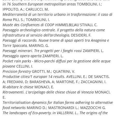
in 76 Southern European metropolitan areas
TOMBOLINI, I.;
IPPOLITO, A.; CARLUCCI, M.
Mediterraneità di un territorio urbano in trasformazione: il caso di
Roma
PILI, S.; TOMBOLINI, I.
Musée des Confluences di COOP HIMMELB(L)AU
STIVALI, C.
Paesaggio archeologico centrale. Il progetto della natura come
infrastruttura al servizio dell’archeologia,
DESIDERI, F.
Paesaggi di raccordo. Nuove trame di spazi aperti tra Anagnina e
Torre Spaccata,
MARINO, G.
Paesaggi minerari. Tre progetti per i fanghi rossi
ZAMPIERI, L.
Paesaggio opera aperta
ZAMPIERI, L.
Pocket rain parks - Micro-parchi diffusi per la gestione delle acque
piovane
CELLINI, I.
Precision forestry
GROTTI, M.; QUATRINI, V.
Productive cities/1 europan 14 results
. AVELLINI, E.; DE SANCTIS,
A; FREDIANI, D; BARASHEVA, A; MARTONE, F.; ZACCAGNINI, I.
Ri-abitare le chiese
MONACI, E.
Ritrovamenti.
L'arcipelago delle chiese chiuse di Venezia
MONACI,
E.
Territorialisation dynamics for Italian farms adhering to alternative
food networks
MARINO D.; MASTRONARDI L.; MAZZOCCHI G.
The landscapes of Eco-poverty, in VALLERINI, L., The origins of the