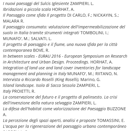
I nuovi paesaggi del Sulcis Iglesiente
ZAMPIERI, L.
Ibridazioni a piccola scala
HORHAT, A.
Il Paesaggio come sfida Il progetto
DI CARLO, F.; NICKAYIN, S.;
MALARA R.
Il paesaggio consumato: valutazione dell'impermeabilizzazione del
suolo in Italia tramite strumenti integrati
TOMBOLINI, I.;
MUNAFO', M.; SALVATI, L.
Il progetto di paesaggio e il fiume, una nuova sfida per la città
contemporanea
BOVE, R.
In between scales - EURAU 2016 - European Symposium on Research
in Architecture and Urban Design. Proceedings.
HORHAT, A.
Integration of land use and land cover inventories for landscape
management and planning in Italy
MUNAFO', M.; RIITANO, N.
Intervista a Riccardo Roselli (King Roselli),
Marino, G.
Island landscape. Isola di Sacca Sessola
ZAMPIERI, L.
Italy
PROIETTI, R.
La conservazione del futuro e il progetto di palinsesto. La crisi
dell'invenzione della natura selvaggia
ZAMPIERI, L.
La difesa dell'habitat come valorizzazione del Paesaggio
BUZZONE
A.
La percezione degli spazi aperti, analisi e proposte
TOMASSINI, E.
L'acqua per la rigenerazione del paesaggio urbano contemporáneo