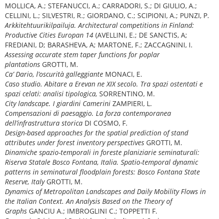
MOLLICA, A.; STEFANUCCI, A.; CARRADORI, S.; DI GIULIO, A.;
CELLINI, L.; SILVESTRI, R.; GIORDANO, C.; SCIPIONI, A.; PUNZI, P.
Arkkitehtuurikilpailuja. Architectural competitions in Finland:
Productive Cities Europan 14
(AVELLINI, E.; DE SANCTIS, A;
FREDIANI, D; BARASHEVA, A; MARTONE, F.; ZACCAGNINI, I.
Assessing accurate stem taper functions for poplar
plantations
GROTTI, M.
Ca’ Dario, l’oscurità galleggiante
MONACI, E.
Caso studio. Abitare a Erevan ne XIX secolo.
Tra spazi ostentati e
spazi celati: analisi tipologica,
SORRENTINO, M.
City landscape.
I giardini Camerini
ZAMPIERI, L.
Compensazioni di paesaggio. La forza contemporanea
dell’infrastruttura storica
DI COSMO, F.
Design-based approaches for the spatial prediction of stand
attributes under forest inventory perspectives
GROTTI, M.
Dinamiche spazio-temporali in foreste planiziarie seminaturali:
Riserva Statale Bosco Fontana, Italia.
Spatio-temporal dynamic
patterns in seminatural floodplain forests: Bosco Fontana State
Reserve, Italy
GROTTI, M.
Dynamics of Metropolitan Landscapes and Daily Mobility Flows in
the Italian Context. An Analysis Based on the Theory of
Graphs
GANCIU A.; IMBROGLINI C.; TOPPETTI F.