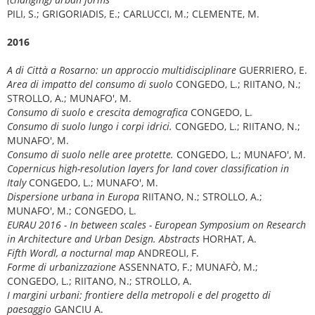
PILI, S.; GRIGORIADIS, E.; CARLUCCI, M.; CLEMENTE, M.
2016
A di Città a Rosarno: un approccio multidisciplinare
GUERRIERO, E.
Area di impatto del consumo di suolo
CONGEDO, L.; RIITANO, N.;
STROLLO, A.; MUNAFO', M.
Consumo di suolo e crescita demografica
CONGEDO, L.
Consumo di suolo lungo i corpi idrici.
CONGEDO, L.; RIITANO, N.;
MUNAFO', M.
Consumo di suolo nelle aree protette.
CONGEDO, L.; MUNAFO', M.
Copernicus high-resolution layers for land cover classification in
Italy
CONGEDO, L.; MUNAFO', M.
Dispersione urbana in Europa
RIITANO, N.; STROLLO, A.;
MUNAFO', M.; CONGEDO, L.
EURAU 2016 - In between scales - European Symposium on Research
in Architecture and Urban Design. Abstracts
HORHAT, A.
Fifth Wordl, a nocturnal map
ANDREOLI, F.
Forme di urbanizzazione
ASSENNATO, F.; MUNAFÒ, M.;
CONGEDO, L.; RIITANO, N.; STROLLO, A.
I margini urbani: frontiere della metropoli e del progetto di
paesaggio
GANCIU A.