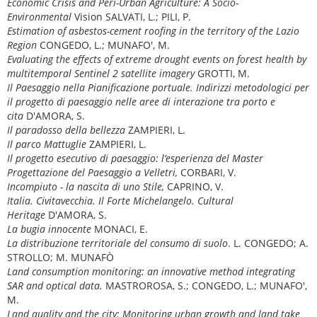
Economic Crisis and Peri-Urban Agriculture: A Socio-
Environmental
Vision SALVATI, L.; PILI, P.
Estimation of asbestos-cement roofing in the territory of the Lazio
Region
CONGEDO, L.; MUNAFO', M.
Evaluating the effects of extreme drought events on forest health by
multitemporal Sentinel 2 satellite imagery
GROTTI, M.
Il Paesaggio nella Pianificazione portuale.
Indirizzi metodologici per
il progetto di paesaggio nelle aree di interazione tra porto e
cita
D'AMORA, S.
Il paradosso della bellezza
ZAMPIERI, L.
Il parco Mattuglie
ZAMPIERI, L.
Il progetto esecutivo di paesaggio: l’esperienza del Master
Progettazione del Paesaggio a Velletri,
CORBARI, V.
Incompiuto - la nascita di uno Stile,
CAPRINO, V.
Italia. Civitavecchia. Il Forte Michelangelo. Cultural
Heritage
D'AMORA, S.
La bugia innocente
MONACI, E.
La distribuzione territoriale del consumo di suolo
. L. CONGEDO; A.
STROLLO; M. MUNAFÒ
Land consumption monitoring: an innovative method integrating
SAR and optical data.
MASTROROSA, S.; CONGEDO, L.; MUNAFO',
M.
Land quality and the city: Monitoring urban growth and land take