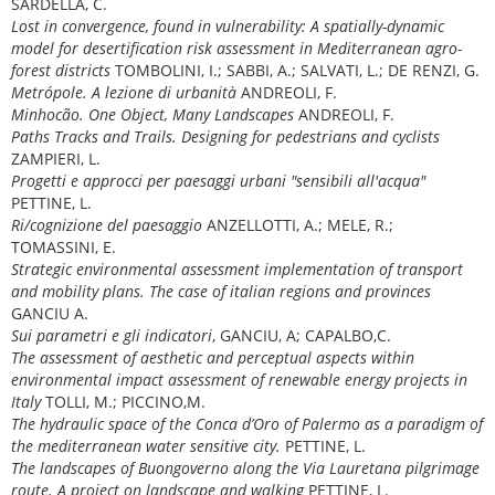
SARDELLA, C.
Lost in convergence, found in vulnerability: A spatially-dynamic
model for desertification risk assessment in Mediterranean agro-
forest districts
TOMBOLINI, I.; SABBI, A.; SALVATI, L.; DE RENZI, G.
Metrópole. A lezione di urbanità
ANDREOLI, F.
Minhocão. One Object, Many Landscapes
ANDREOLI, F.
Paths Tracks and Trails. Designing for pedestrians and cyclists
ZAMPIERI, L.
Progetti e approcci per paesaggi urbani "sensibili all'acqua"
PETTINE, L.
Ri/cognizione del paesaggio
ANZELLOTTI, A.; MELE, R.;
TOMASSINI, E.
Strategic environmental assessment implementation of transport
and mobility plans. The case of italian regions and provinces
GANCIU A.
Sui parametri e gli indicatori
, GANCIU, A; CAPALBO,C.
The assessment of aesthetic and perceptual aspects within
environmental impact assessment of renewable energy projects in
Italy
TOLLI, M.; PICCINO,M.
The hydraulic space of the Conca d’Oro of Palermo as a paradigm of
the mediterranean water sensitive city.
PETTINE, L.
The landscapes of Buongoverno along the Via Lauretana pilgrimage
route. A project on landscape and walking
PETTINE, L.