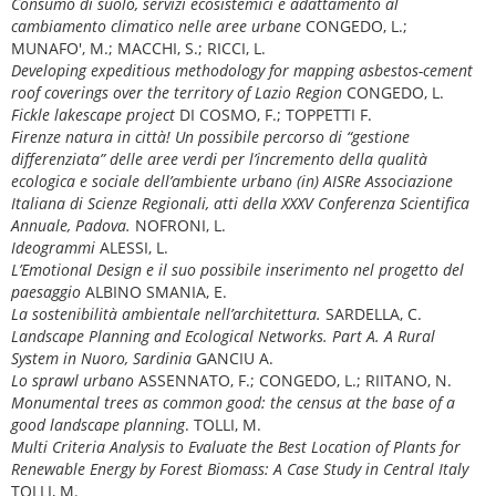
Consumo di suolo, servizi ecosistemici e adattamento al
cambiamento climatico nelle aree urbane
CONGEDO, L.;
MUNAFO', M.; MACCHI, S.; RICCI, L.
Developing expeditious methodology for mapping asbestos-cement
roof coverings over the territory of Lazio Region
CONGEDO, L.
Fickle lakescape project
DI COSMO, F.; TOPPETTI F.
Firenze natura in città! Un possibile percorso di “gestione
differenziata” delle aree verdi per l’incremento della qualità
ecologica e sociale dell’ambiente urbano (in) AISRe Associazione
Italiana di Scienze Regionali, atti della XXXV Conferenza Scientifica
Annuale, Padova.
NOFRONI, L.
Ideogrammi
ALESSI, L.
L’Emotional Design e il suo possibile inserimento nel progetto del
paesaggio
ALBINO SMANIA, E.
La sostenibilità ambientale nell’architettura.
SARDELLA, C.
Landscape Planning and Ecological Networks. Part A. A Rural
System in Nuoro, Sardinia
GANCIU A.
Lo sprawl urbano
ASSENNATO, F.; CONGEDO, L.; RIITANO, N.
Monumental trees as common good: the census at the base of a
good landscape planning
. TOLLI, M.
Multi Criteria Analysis to Evaluate the Best Location of Plants for
Renewable Energy by Forest Biomass: A Case Study in Central Italy
TOLLI, M.