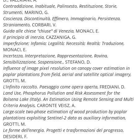
Contraddizione, Inabituale, Palinsesto, Restituzione, Storie,
Strumenti,
MARINO, G.
Coscienza, Discontinuità, Effimero, Immaginario, Persistenza,
Straniamento,
CORBARI, V.
Guida alle chiese "chiuse" di Venezia,
MONACI, E.
Il principio di inerzia,
CAZZANIGA, G.
Imperfezione; Infamia; Legalità; Necessità; Realtà; Traduzione,
MONACI, E.
Incertezza, Interpretazione, Rappresentazione, Rovina,
Sensibilizzazione, Sospensione.,
STEFANO, D.
Influence of image pixel resolution on canopy cover estimation in
poplar plantations from field, aerial and satellite optical imagery,
GROTTI, M.
L’infinito raccolto. Paesaggio come opera aperta,
FREDIANI, D.
Land Use, Phosphorus Pollution and Risk Assessment for the
Bolsena Lake (Italy). An Estimation Using Remote Sensing and Multi
Criteria Analysis,
CARONTE VEISZ, A.
Large-scale two-phase estimation of wood production by poplar
plantations exploiting Sentinel-2 data as auxiliary information,
GROTTI, M.
Le forme dell’energia.
Progetti e trasformazioni del progresso,
DESIDERI, F.