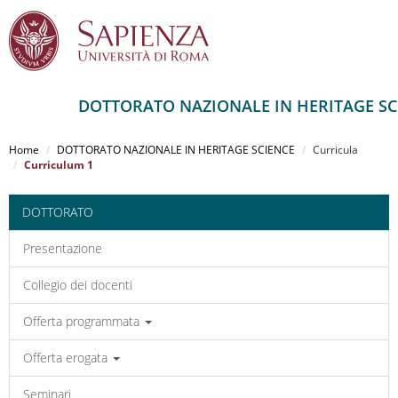
DOTTORATO NAZIONALE IN HERITAGE SC
Salta
al
Home
DOTTORATO NAZIONALE IN HERITAGE SCIENCE
Curricula
contenuto
Curriculum 1
principale
DOTTORATO
Presentazione
Collegio dei docenti
Offerta programmata
Offerta erogata
Seminari